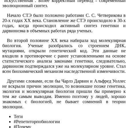
"искусственная". Более корректный перевод - современный
эволюционный синтез.
Начало СТЭ было положено работами С. С. Четверикова в
20-х годах XX века. Становление же СТЭ происходило в 30-х
годах, когда происходил активный синтез генетики и
дарвинизма в объемных работах ряда ученых.
Во второй половине XX века набирала ход молекулярная
биология. Ученые разобрались со строением ДНК,
мутациями, открыли генетический код. Эти данные не
входили в противоречие с ранее установленными на основе
статистического анализа законами генетики, следовательно,
дарвинизм подтверждался уже на молекулярном уровне. Стал
ясен биохимический механизм наследственной изменчивости.
Другими словами, если бы Чарлз Дарвин и Альфред Уоллес
не вскрыли причин эволюции, то возникшие позже генетика,
экология и молекулярная биология пришли бы примерно к
тем же самым выводам. Именно поэтому у людей, хорошо
знакомых с биологией, не бывает сомнений в теории
эволюции.
Теги
#Репетиторпобиологии
#Почему