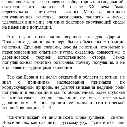
черпающие данные из полевых, лабораторных исследований,
статистического анализа. В начале XX века были
переоткрыты генетические законы Менделя, возникла
популяционная генетика, развивалась экология - наука,
уделяющая внимание влиянию факторов окружающей среды
на изменение популяций.
Эти науки подтвердили верность догадок Дарвина.
Положения дарвинизма теперь были объяснены с позиции
генетики. Другими словами, законы генетики, открытые и
перепроверенные опытным путем, оказались совместимы с
дарвиновской теорией естественного отбора. Также
популяционная генетика объясняла, почему популяция, а не
вид являются единицами эволюции.
Так как Дарвин не делал открытий в области генетики, не
знал о принципах наследования признаков, их
корпускулярной природе, не уделял внимания ведущей роли
популяции в эволюции вида, то обновленная, более глубокая
и основательная теория эволюции не могла называться
дарвинизмом. В последствии ее назвали синтетической
теорией эволюции - СТЭ.
"Синтетическая" от английского слова synthesis - синтез.
Вовсе не так, как слышится русскому уху, - "синтетика" или