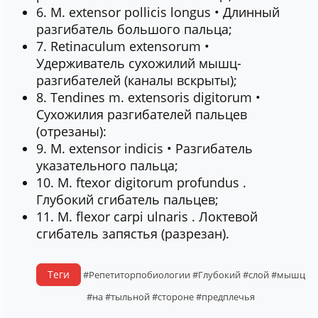
6. М. extensor pollicis longus • Длинный
разгибатель большого пальца;
7. Retinaculum extensorum •
Удерживатель сухожилий мышц-
разгибателей (каналы вскрыты);
8. Tendines m. extensoris digitorum •
Сухожилия разгибателей пальцев
(отрезаны):
9. М. extensor indicis • Разгибатель
указательного пальца;
10. М. ftexor digitorum profundus .
Глубокий сгибатель пальцев;
11. М. flexor carpi ulnaris . Локтевой
сгибатель запястья (разрезан).
Теги
#Репетиторпобиологии
#Глубокий
#слой
#мышц
#на
#тыльной
#стороне
#предплечья