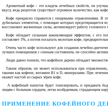
Ароматный кофе – это кладезь лечебных свойств, он улучш
вкусу, ведь рецептов существует огромное количество, как коф
Кофе прекрасно справится с пищевыми отравлениями. В эт
дубильных элементов, с помощью которых предотвращается вс
восстановит жизненные силы, активизирует работу головного 
Кофе обладает сильным заживляющим эффектом, с его пом
составляет 3%, а потом посыпать молотым кофе, предваритель
Очень часто кофе используют для создания лечебно-диетиче
лучших помощников с сонным состоянием, он способен активи
Люди давно поняли, что кофейное дерево обладает множеств
Таким образом, он может использоваться при отравления
такими как кофеин, витамин B1 и D, минералами. При лечени
окажет настой из сырых зёрен кофе.
А кофейный напиток будет тонизировать, и придавать бод
людям с больным сердцем, легко возбудимым, страдающим нар
ПРИМЕНЕНИЕ КОФЕЙНОГО ДЕ