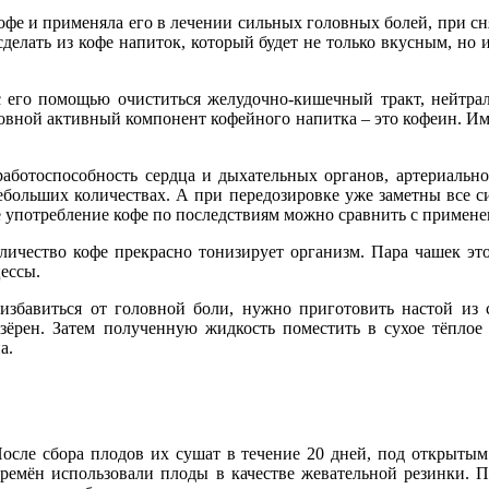
фе и применяла его в лечении сильных головных болей, при сн
делать из кофе напиток, который будет не только вкусным, но и
с его помощью очиститься желудочно-кишечный тракт, нейтрал
овной активный компонент кофейного напитка – это кофеин. Име
работоспособность сердца и дыхательных органов, артериально
ебольших количествах. А при передозировке уже заметны все си
 употребление кофе по последствиям можно сравнить с примене
ичество кофе прекрасно тонизирует организм. Пара чашек это
ессы.
избавиться от головной боли, нужно приготовить настой из 
ёрен. Затем полученную жидкость поместить в сухое тёплое м
а.
После сбора плодов их сушат в течение 20 дней, под открытым
времён использовали плоды в качестве жевательной резинки. П