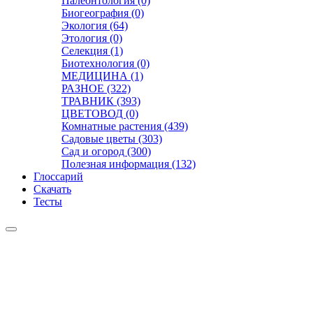
Палеонтология (0)
Биогеография (0)
Экология (64)
Этология (0)
Селекция (1)
Биотехнология (0)
МЕДИЦИНА (1)
РАЗНОЕ (322)
ТРАВНИК (393)
ЦВЕТОВОД (0)
Комнатные растения (439)
Садовые цветы (303)
Сад и огород (300)
Полезная информация (132)
Глоссарий
Скачать
Тесты
Видео
Чат
Лента
Презентации
БОТАНИКА