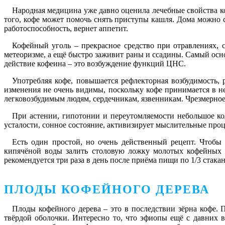
Народная медицина уже давно оценила лечебные свойства ко
того, кофе может помочь снять приступы кашля. Дома можно с
работоспособность, вернет аппетит.
Кофейный уголь – прекрасное средство при отравлениях, 
метеоризме, а ещё быстро заживит раны и ссадины. Самый осн
действие кофеина – это возбуждение функций ЦНС.
Употребляя кофе, повышается рефлекторная возбудимость, 
изменения не очень видимы, поскольку кофе принимается в н
легковозбудимым людям, сердечникам, язвенникам. Чрезмерное
При астении, гипотонии и переутомляемости небольшое кол
усталости, сонное состояние, активизирует мыслительные проц
Есть один простой, но очень действенный рецепт. Чтобы 
кипячёной воды залить столовую ложку молотых кофейных з
рекомендуется три раза в день после приёма пищи по 1/3 стакан
ПЛОДЫ КОФЕЙНОГО ДЕРЕВА
Плоды кофейного дерева – это в последствии зёрна кофе. 
твёрдой оболочки. Интересно то, что эфиопы ещё с давних 