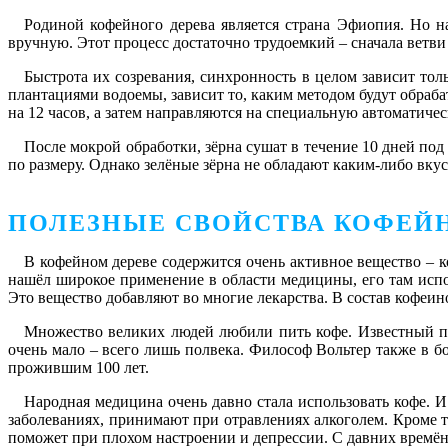
Родиной кофейного дерева является страна Эфиопия. Но 
вручную. Этот процесс достаточно трудоемкий – сначала вет
Быстрота их созревания, синхронность в целом зависит тол
плантациями водоемы, зависит то, каким методом будут обраба
на 12 часов, а затем направляются на специальную автоматичес
После мокрой обработки, зёрна сушат в течение 10 дней по
по размеру. Однако зелёные зёрна не обладают каким-либо вкус
ПОЛЕЗНЫЕ СВОЙСТВА КОФЕЙН
В кофейном дереве содержится очень активное вещество – 
нашёл широкое применение в области медицины, его там испо
Это вещество добавляют во многие лекарства. В состав кофеин
Множество великих людей любили пить кофе. Известный пи
очень мало – всего лишь полвека. Философ Вольтер также в б
прожившим 100 лет.
Народная медицина очень давно стала использовать кофе. 
заболеваниях, принимают при отравлениях алкоголем. Кроме т
поможет при плохом настроении и депрессии. С давних времён