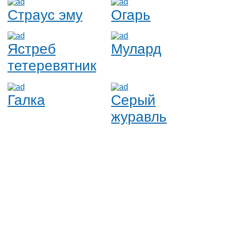
Страус эму
Огарь
Ястреб
Мулард
тетеревятник
Галка
Серый
журавль