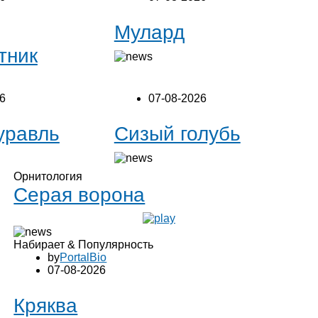
Мулард
тник
6
07-08-2026
уравль
Сизый голубь
Орнитология
Серая ворона
Набирает & Популярность
by
PortalBio
07-08-2026
Кряква