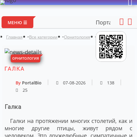
Портал авторских мате
МЕНЮ ☰
-
-
-
Галка
Главная
Все категории
Орнитология
ОРНИТОЛОГИЯ
ГАЛКА
By
PortalBio
07-08-2026
138
25
Галка
Галки на протяжении многих столетий, как и
многие другие птицы, живут рядом с
человеком. Это дружелюбные, симпатичные и