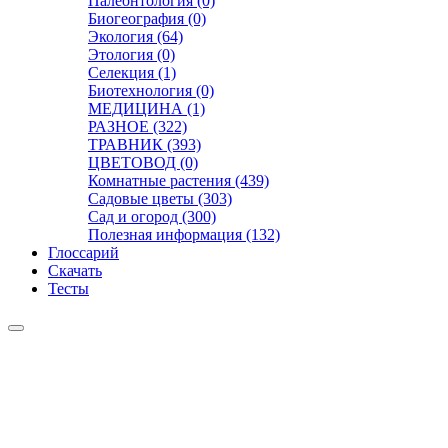
Палеонтология (0)
Биогеография (0)
Экология (64)
Этология (0)
Селекция (1)
Биотехнология (0)
МЕДИЦИНА (1)
РАЗНОЕ (322)
ТРАВНИК (393)
ЦВЕТОВОД (0)
Комнатные растения (439)
Садовые цветы (303)
Сад и огород (300)
Полезная информация (132)
Глоссарий
Скачать
Тесты
Видео
Чат
Лента
Презентации
БОТАНИКА