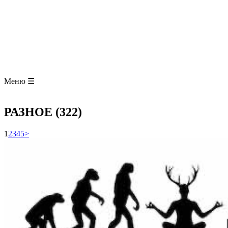
ЗООЛОГИЯ
АНАТОМИЯ ЧЕЛОВЕКА
ОБЩАЯ БИОЛОГИЯ
МЕДИЦИНА
РАЗНОЕ
ТРАВНИК
ЦВЕТОВОД
Глоссарий
Меню ☰
РАЗНОЕ (322)
1
2
3
4
5
>