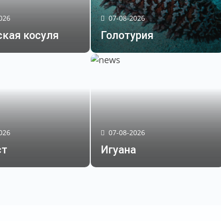
026
07-08-2026
ская косуля
Голотурия
026
07-08-2026
ст
Игуана