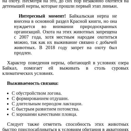
на охоту. Несмотря на это, до сих пор незаконно охотятся на
детенышей нерпы, которые прошли первый этап линьки.
Интересный момент!
Байкальская нерпа не
внесена в основной раздел Красной книги, но она
нуждается во внимании природоохранных
организаций. Охота на этих животных запрещена
с 2007 года, хотя местным народам охотиться
можно, так как их выживание связано с добычей
животных. В 2018 году запрет на охоту был
продлен.
Характер поведения нерпы, обитающей в условиях озера
Байкал, помогает ей выживать в столь суровых
климатических условиях.
Выживаемость связана:
С обустройством логова.
С формированием отдушин.
С длительным периодом лактации.
С быстрым развитием потомства.
С хорошими качествами пловца.
Следует также отметить способность этих животных
быстро приспосабливаться к условиям обитания в акваториях