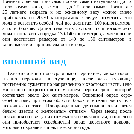
Начиная с весны и до самой осени самки нагуливают до 12
килограммов жира, а самцы – до 17 килограммов. Начиная с
25 летнего возраста к их основному весу можно смело
прибавлять по 20-30 килограммов. Следует отметить, что
можно встретить особей, чей вес достигает 100 килограммов,
а то и больше. Длина тела этих ластоногих в начале лета
может составлять порядка 130-140 сантиметров, а уже к осени
они достигают размеров от 140 до 150 сантиметров, в
зависимости от принадлежности к полу.
ВНЕШНИЙ ВИД
Тело этого животного сравнимо с веретеном, так как голова
плавно переходит в туловище, после чего туловище
постепенно сужается по направлению к хвостовой части. Тело
животного покрыто плотным слоем шерсти, длина которой
составляет около 2-х сантиметров. Основной окрас серо-
серебристый, при этом области боков и нижняя часть тела
несколько светлее. Новорожденные детеныши отличаются
белым цветом с желтоватым отливом. Через месяц после
появления на свет у них отмечается первая линька, после чего
они приобретают серебристый окрас шерстного покрова,
который сохраняется практически до года.