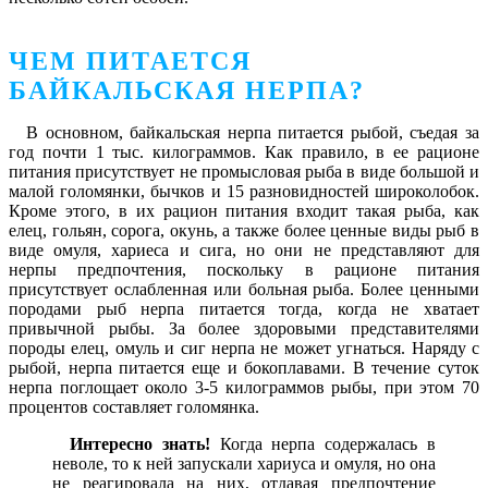
ЧЕМ ПИТАЕТСЯ
БАЙКАЛЬСКАЯ НЕРПА?
В основном, байкальская нерпа питается рыбой, съедая за
год почти 1 тыс. килограммов. Как правило, в ее рационе
питания присутствует не промысловая рыба в виде большой и
малой голомянки, бычков и 15 разновидностей широколобок.
Кроме этого, в их рацион питания входит такая рыба, как
елец, гольян, сорога, окунь, а также более ценные виды рыб в
виде омуля, хариеса и сига, но они не представляют для
нерпы предпочтения, поскольку в рационе питания
присутствует ослабленная или больная рыба. Более ценными
породами рыб нерпа питается тогда, когда не хватает
привычной рыбы. За более здоровыми представителями
породы елец, омуль и сиг нерпа не может угнаться. Наряду с
рыбой, нерпа питается еще и бокоплавами. В течение суток
нерпа поглощает около 3-5 килограммов рыбы, при этом 70
процентов составляет голомянка.
Интересно знать!
Когда нерпа содержалась в
неволе, то к ней запускали хариуса и омуля, но она
не реагировала на них, отдавая предпочтение