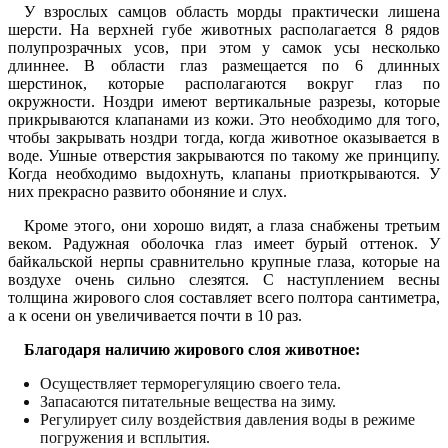
У взрослых самцов область морды практически лишена
шерсти. На верхней губе животных располагается 8 рядов
полупрозрачных усов, при этом у самок усы несколько
длиннее. В области глаз размещается по 6 длинных
шерстинок, которые располагаются вокруг глаз по
окружности. Ноздри имеют вертикальные разрезы, которые
прикрываются клапанами из кожи. Это необходимо для того,
чтобы закрывать ноздри тогда, когда животное оказывается в
воде. Ушные отверстия закрываются по такому же принципу.
Когда необходимо выдохнуть, клапаны приоткрываются. У
них прекрасно развито обоняние и слух.
Кроме этого, они хорошо видят, а глаза снабжены третьим
веком. Радужная оболочка глаз имеет бурый оттенок. У
байкальской нерпы сравнительно крупные глаза, которые на
воздухе очень сильно слезятся. С наступлением весны
толщина жирового слоя составляет всего полтора сантиметра,
а к осени он увеличивается почти в 10 раз.
Благодаря наличию жирового слоя животное:
Осуществляет терморегуляцию своего тела.
Запасаются питательные вещества на зиму.
Регулирует силу воздействия давления воды в режиме
погружения и всплытия.