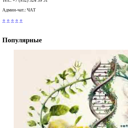
Тел.:
+7 (932) 324 39 51
Админ-чат.:
ЧАТ
⭐
⭐
⭐
⭐
⭐
Популярные