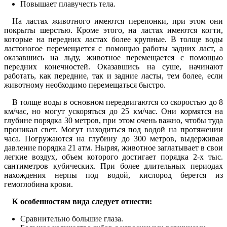
Повышает плавучесть тела.
На ластах животного имеются перепонки, при этом они
покрыты шерстью. Кроме этого, на ластах имеются когти,
которые на передних ластах более крупные. В толще воды
ластоногое перемещается с помощью работы задних ласт, а
оказавшись на льду, животное перемещается с помощью
передних конечностей. Оказавшись на суше, начинают
работать, как передние, так и задние ласты, тем более, если
животному необходимо перемещаться быстро.
В толще воды в основном передвигаются со скоростью до 8
км/час, но могут ускоряться до 25 км/час. Они кормятся на
глубине порядка 30 метров, при этом очень важно, чтобы туда
проникал свет. Могут находиться под водой на протяжении
часа. Погружаются на глубину до 300 метров, выдерживая
давление порядка 21 атм. Ныряя, животное заглатывает в свои
легкие воздух, объем которого достигает порядка 2-х тыс.
сантиметров кубических. При более длительных периодах
нахождения нерпы под водой, кислород берется из
гемоглобина крови.
К особенностям вида следует отнести:
Сравнительно большие глаза.