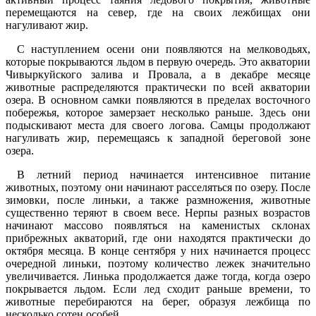
перемещаются на север, где на своих лежбищах они
нагуливают жир.
С наступлением осени они появляются на мелководьях,
которые покрываются льдом в первую очередь. Это акватории
Чивыркуйского залива и Провала, а в декабре месяце
животные распределяются практически по всей акватории
озера. В основном самки появляются в пределах восточного
побережья, которое замерзает несколько раньше. Здесь они
подыскивают места для своего логова. Самцы продолжают
нагуливать жир, перемещаясь к западной береговой зоне
озера.
В летний период начинается интенсивное питание
животных, поэтому они начинают расселяться по озеру. После
зимовки, после линьки, а также размножения, животные
существенно теряют в своем весе. Нерпы разных возрастов
начинают массово появляться на каменистых склонах
прибрежных акваторий, где они находятся практически до
октября месяца. В конце сентября у них начинается процесс
очередной линьки, поэтому количество лежек значительно
увеличивается. Линька продолжается даже тогда, когда озеро
покрывается льдом. Если лед сходит раньше времени, то
животные перебираются на берег, образуя лежбища по
несколько сотен особей.