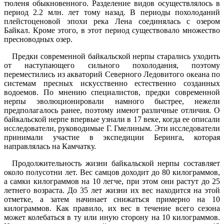
тюленя обыкновенного. Разделение видов осуществлялось в
период 2.2 млн. лет тому назад. В периоды похолоданий
плейстоценовой эпохи река Лена соединялась с озером
Байкал. Кроме этого, в этот период существовало множество
пресноводных озер.
Предки современной байкальской нерпы старались уходить
от наступающего сильного похолодания, поэтому
переместились из акваторий Северного Ледовитого океана по
системам пресных искусственно естественно созданных
водоемов. По мнению специалистов, предки современной
нерпы эволюционировали намного быстрее, нежели
предполагалось ранее, поэтому имеют различные отличия. О
байкальской нерпе впервые узнали в 17 веке, когда ее описали
исследователи, руководимые Г. Гмелиным. Эти исследователи
принимали участие в экспедиции Беринга, которая
направлялась на Камчатку.
Продолжительность жизни байкальской нерпы составляет
около полусотни лет. Вес самцов доходит до 80 килограммов,
а самки килограммов на 10 легче, при этом они растут до 25
летнего возраста. До 35 лет жизни их вес находится на этой
отметке, а затем начинает снижаться примерно на 10
килограммов. Как правило, их вес в течение всего сезона
может колебаться в ту или иную сторону на 10 килограммов.