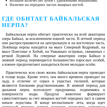
Большое количество зубов с удвоенными вершинами.
Наличие на передних ластах мощных когтей.
ГДЕ ОБИТАЕТ БАЙКАЛЬСКАЯ
НЕРПА?
Байкальская нерпа обитает практически на всей акватории
озера Байкал, за исключением южной части. В летний период
они распространяются на центральную и на восточную часть.
Лежбища нерпы находятся на мысе Северный Кедровый, на
мысе Понгонье и Хобой, на Ушканьих островах, связанных с
речкой Ледяной. На северные акватории озера Байкал в
зимний период перемещается большинство взрослых особей,
а южнее предпочитают находиться более молодые особи.
Практически всю свою жизнь байкальская нерпа проводит
в толще воды. Кроме этого, она много времени проводит на
льду, в отличие от серых и ушастых тюленей, которые
являются близкими родственниками. В зимний период для
дыхания нерпа использует продушины, поднимаясь к
поверхности воды. Продухи животное формирует
самостоятельно за счет мощных когтей передних ласт в самом
начале ледостава. В конце весны/начале лета, когда идет
активный процесс таяния ледового покрытия, животные