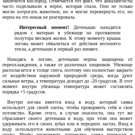
закончится кислород. Отмечается тот факт, что аквалангисты
часто подплывали к нерпе, которая спала. Они не только
могли потрогать животное, но и могли перевернуть его, но
нерпа на это никак не реагировала.
Интересный момент!
Детеныши находятся
рядом с матерью в убежище на протяжении
полутора месяцев жизни. К этому моменту крыша
логова может обвалиться от действия весеннего
тепла, а детеныши в первый раз линяют.
Находясь в логове, детеныши нерпы защищены от
переохлаждения, а также от различных хищников. Убежище
располагается в толще снега, поэтому оно полностью закрыто
от воздействия наружной природной среды, когда дуют
сильные ветры, а температура доходит до -20 градусов. В этот
момент внутри убежища температура может составлять
порядка +5 градусов.
Внутри логова имеется вход в воду, который самка
использует для своей охоты, чтобы прокормить себя и свое
потомство. Кроме этого, в случае опасности, она тут же
сбрасывает своего детеныша в воду, при этом она может
удерживать его в своих зубах или в передних ластах. Вход в
воду используется животными для обучения мастерством
охоты. Чтобы прокормить потомство, самка приносит в