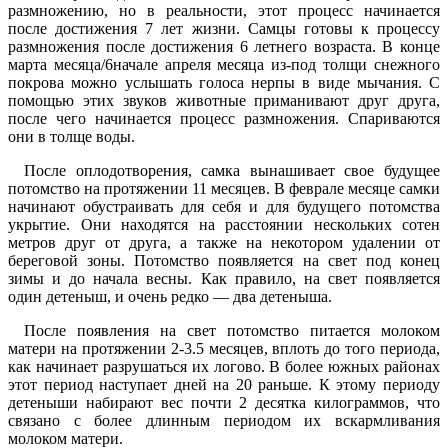
размножению, но в реальности, этот процесс начинается
после достижения 7 лет жизни. Самцы готовы к процессу
размножения после достижения 6 летнего возраста. В конце
марта месяца/6начале апреля месяца из-под толщи снежного
покрова можно услышать голоса нерпы в виде мычания. С
помощью этих звуков животные приманивают друг друга,
после чего начинается процесс размножения. Спариваются
они в толще воды.
После оплодотворения, самка вынашивает свое будущее
потомство на протяжении 11 месяцев. В феврале месяце самки
начинают обустраивать для себя и для будущего потомства
укрытие. Они находятся на расстоянии нескольких сотен
метров друг от друга, а также на некотором удалении от
береговой зоны. Потомство появляется на свет под конец
зимы и до начала весны. Как правило, на свет появляется
один детеныш, и очень редко — два детеныша.
После появления на свет потомство питается молоком
матери на протяжении 2-3.5 месяцев, вплоть до того периода,
как начинает разрушаться их логово. В более южных районах
этот период наступает дней на 20 раньше. К этому периоду
детеныши набирают вес почти 2 десятка килограммов, что
связано с более длинным периодом их вскармливания
молоком матери.