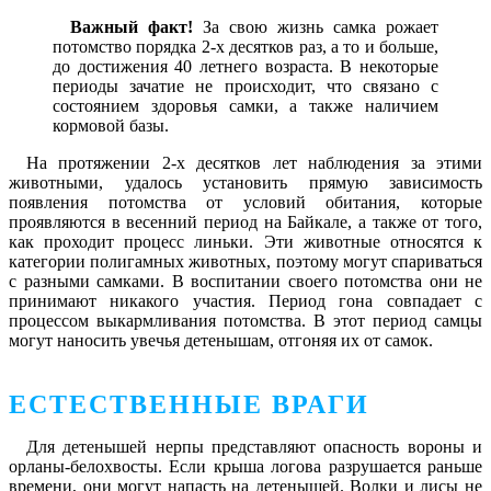
Важный факт!
За свою жизнь самка рожает
потомство порядка 2-х десятков раз, а то и больше,
до достижения 40 летнего возраста. В некоторые
периоды зачатие не происходит, что связано с
состоянием здоровья самки, а также наличием
кормовой базы.
На протяжении 2-х десятков лет наблюдения за этими
животными, удалось установить прямую зависимость
появления потомства от условий обитания, которые
проявляются в весенний период на Байкале, а также от того,
как проходит процесс линьки. Эти животные относятся к
категории полигамных животных, поэтому могут спариваться
с разными самками. В воспитании своего потомства они не
принимают никакого участия. Период гона совпадает с
процессом выкармливания потомства. В этот период самцы
могут наносить увечья детенышам, отгоняя их от самок.
ЕСТЕСТВЕННЫЕ ВРАГИ
Для детенышей нерпы представляют опасность вороны и
орланы-белохвосты. Если крыша логова разрушается раньше
времени, они могут напасть на детенышей. Волки и лисы не