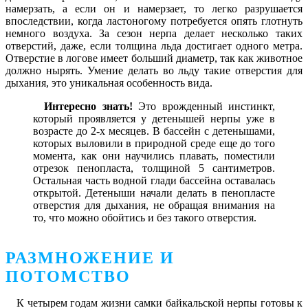
намерзать, а если он и намерзает, то легко разрушается
впоследствии, когда ластоногому потребуется опять глотнуть
немного воздуха. За сезон нерпа делает несколько таких
отверстий, даже, если толщина льда достигает одного метра.
Отверстие в логове имеет больший диаметр, так как животное
должно нырять. Умение делать во льду такие отверстия для
дыхания, это уникальная особенность вида.
Интересно знать!
Это врожденный инстинкт,
который проявляется у детенышей нерпы уже в
возрасте до 2-х месяцев. В бассейн с детенышами,
которых выловили в природной среде еще до того
момента, как они научились плавать, поместили
отрезок пенопласта, толщиной 5 сантиметров.
Остальная часть водной глади бассейна оставалась
открытой. Детеныши начали делать в пенопласте
отверстия для дыхания, не обращая внимания на
то, что можно обойтись и без такого отверстия.
РАЗМНОЖЕНИЕ И
ПОТОМСТВО
К четырем годам жизни самки байкальской нерпы готовы к