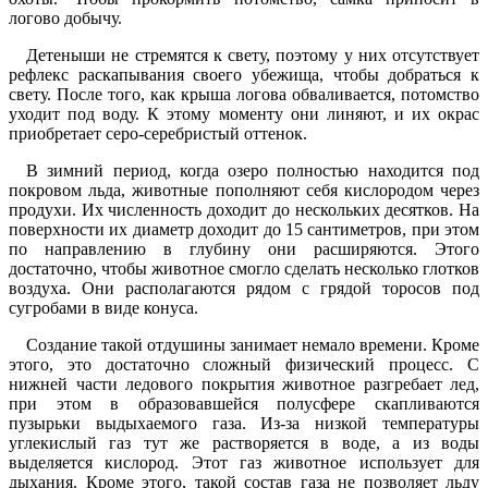
логово добычу.
Детеныши не стремятся к свету, поэтому у них отсутствует
рефлекс раскапывания своего убежища, чтобы добраться к
свету. После того, как крыша логова обваливается, потомство
уходит под воду. К этому моменту они линяют, и их окрас
приобретает серо-серебристый оттенок.
В зимний период, когда озеро полностью находится под
покровом льда, животные пополняют себя кислородом через
продухи. Их численность доходит до нескольких десятков. На
поверхности их диаметр доходит до 15 сантиметров, при этом
по направлению в глубину они расширяются. Этого
достаточно, чтобы животное смогло сделать несколько глотков
воздуха. Они располагаются рядом с грядой торосов под
сугробами в виде конуса.
Создание такой отдушины занимает немало времени. Кроме
этого, это достаточно сложный физический процесс. С
нижней части ледового покрытия животное разгребает лед,
при этом в образовавшейся полусфере скапливаются
пузырьки выдыхаемого газа. Из-за низкой температуры
углекислый газ тут же растворяется в воде, а из воды
выделяется кислород. Этот газ животное использует для
дыхания. Кроме этого, такой состав газа не позволяет льду