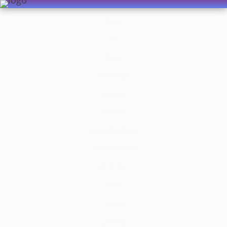
Видео
Чат
Лента
Презентации
БОТАНИКА
ЗООЛОГИЯ
АНАТОМИЯ ЧЕЛОВЕКА
ОБЩАЯ БИОЛОГИЯ
МЕДИЦИНА
РАЗНОЕ
ТРАВНИК
ЦВЕТОВОД