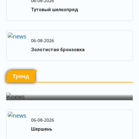
06-08-2026
Тутовый шелкопряд
06-08-2026
Золотистая бронзовка
Тренд
by
PortalBio
06-08-2026
Клещ
06-08-2026
Шершень