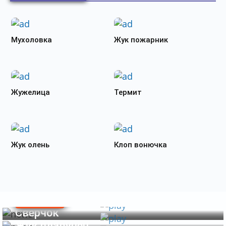
Мухоловка
Жук пожарник
Жужелица
Термит
Жук олень
Клоп вонючка
ЭНТОМОЛОГИЯ
ЭНТОМОЛОГИЯ
Рыжий таракан
ЭНТОМОЛОГИЯ
Сверчок
Жук плавунец