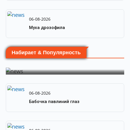
06-08-2026
Муха дрозофила
Набирает & Популярность
by
PortalBio
06-08-2026
Жук дровосек
06-08-2026
Бабочка павлиний глаз