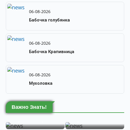
06-08-2026
Бабочка голубянка
06-08-2026
Бабочка Крапивница
06-08-2026
Мухоловка
Важно Знать!
06-08-2026
06-08-2026
06-08-2026
06-08-2026
06-08-2026
Жук пожарник
Жужелица
06-08-2026
Рыжий
Термит
Жук олень