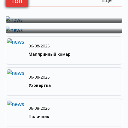
ТОП
ЭНТОМОЛОГИЯ
by
PortalBio
06-08-2026
Муха цеце
by
PortalBio
06-08-2026
Овод
06-08-2026
Малярийный комар
06-08-2026
Уховертка
06-08-2026
Палочник