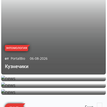
ЭНТОМОЛОГИЯ
от
PortalBio
06-08-2026
ЭНТОМОЛОГИЯ
Кузнечики
ЭНТОМОЛОГИЯ
Муравей пуля
ЭНТОМОЛОГИЯ
Бабочка адмирал
Водомерка
ЭНТОМОЛОГИЯ
Еще