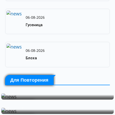
06-08-2026
Гусеница
06-08-2026
Блоха
Для Повторения
by
PortalBio
06-08-2026
Шершень
by
PortalBio
06-08-2026
ЭНТОМОЛОГИЯ
Гусеница