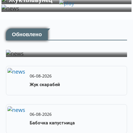
Обновлено
by
PortalBio
06-08-2026
Саранча
06-08-2026
Жук скарабей
06-08-2026
Бабочка капустница