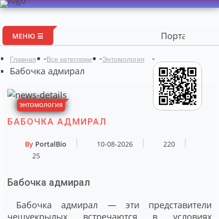
Портал авторских ма
МЕНЮ ☰
-
-
-
Главная
Все категории
Энтомология
Бабочка адмирал
ЭНТОМОЛОГИЯ
БАБОЧКА АДМИРАЛ
By
PortalBio
10-08-2026
220
25
Бабочка адмирал
Бабочка адмирал — эти представители
чешуекрылых встречаются в условиях