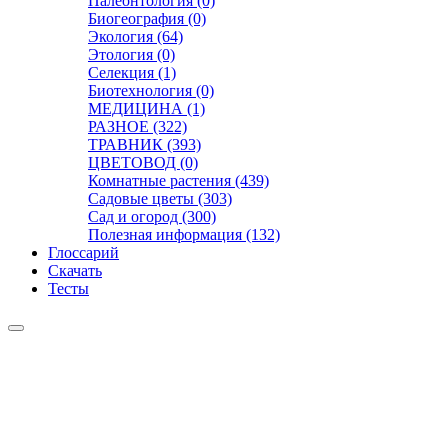
Палеонтология (0)
Биогеография (0)
Экология (64)
Этология (0)
Селекция (1)
Биотехнология (0)
МЕДИЦИНА (1)
РАЗНОЕ (322)
ТРАВНИК (393)
ЦВЕТОВОД (0)
Комнатные растения (439)
Садовые цветы (303)
Сад и огород (300)
Полезная информация (132)
Глоссарий
Скачать
Тесты
Видео
Чат
Лента
Презентации
БОТАНИКА