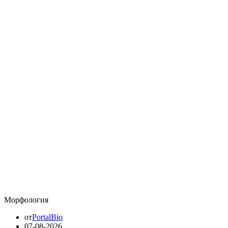
Морфология
от
PortalBio
07-08-2026