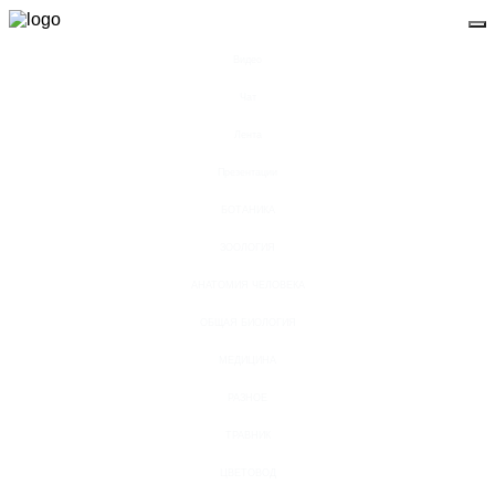
Видео
Чат
Лента
Презентации
БОТАНИКА
ЗООЛОГИЯ
АНАТОМИЯ ЧЕЛОВЕКА
ОБЩАЯ БИОЛОГИЯ
МЕДИЦИНА
РАЗНОЕ
ТРАВНИК
ЦВЕТОВОД