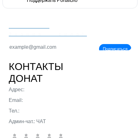
Поддержать PortalBio
PORTALBIO
Знания - сила!
Подписаться
КОНТАКТЫ
ДОНАТ
Адрес:
г. Тюмень ул. 50 лет Октября
Email:
admin@portalbio.ru
Тел.:
+7 (932) 324 39 51
Админ-чат.:
ЧАТ
⭐
⭐
⭐
⭐
⭐