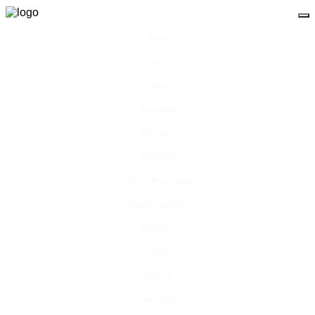
Видео
Чат
Лента
Презентации
БОТАНИКА
ЗООЛОГИЯ
АНАТОМИЯ ЧЕЛОВЕКА
ОБЩАЯ БИОЛОГИЯ
МЕДИЦИНА
РАЗНОЕ
ТРАВНИК
ЦВЕТОВОД