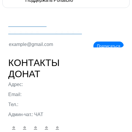
Поддержать PortalBio
PORTALBIO
Знания - сила!
Подписаться
КОНТАКТЫ
ДОНАТ
Адрес:
г. Тюмень ул. 50 лет Октября
Email:
admin@portalbio.ru
Тел.:
+7 (932) 324 39 51
Админ-чат.:
ЧАТ
⭐
⭐
⭐
⭐
⭐