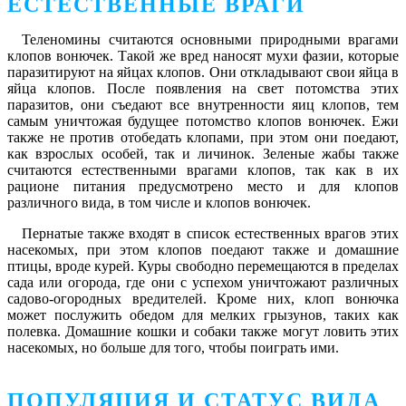
ЕСТЕСТВЕННЫЕ ВРАГИ
Теленомины считаются основными природными врагами
клопов вонючек. Такой же вред наносят мухи фазии, которые
паразитируют на яйцах клопов. Они откладывают свои яйца в
яйца клопов. После появления на свет потомства этих
паразитов, они съедают все внутренности яиц клопов, тем
самым уничтожая будущее потомство клопов вонючек. Ежи
также не против отобедать клопами, при этом они поедают,
как взрослых особей, так и личинок. Зеленые жабы также
считаются естественными врагами клопов, так как в их
рационе питания предусмотрено место и для клопов
различного вида, в том числе и клопов вонючек.
Пернатые также входят в список естественных врагов этих
насекомых, при этом клопов поедают также и домашние
птицы, вроде курей. Куры свободно перемещаются в пределах
сада или огорода, где они с успехом уничтожают различных
садово-огородных вредителей. Кроме них, клоп вонючка
может послужить обедом для мелких грызунов, таких как
полевка. Домашние кошки и собаки также могут ловить этих
насекомых, но больше для того, чтобы поиграть ими.
ПОПУЛЯЦИЯ И СТАТУС ВИДА