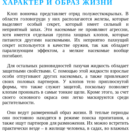
ХАРАКТЕР И ОБРАЗ ЖИЗНИ
Клоп вонючка представляет отряд полужесткокрылых. В
области головогруди у них располагаются железы, которые
выделяют особый секрет, который имеет сильный и
неприятный запах. Эти насекомые не проявляют агрессии,
хотя имеется отдельная группа хищных клопов, которые
питаются другими насекомыми. Их неприятно пахнущий
секрет используется в качестве оружия, так как обладает
парализующим эффектом, а мелкие насекомые вообще
погибают.
Для остальных разновидностей пахучая жидкость обладает
защитными свойствами. С помощью этой жидкости взрослые
особи отпугивают других насекомых, а также привлекают
своих половых партнеров. У клопов тело приплюснутой
формы, что также служит защитой, поскольку позволяет
клопам проникать в самые тонкие щели. Кроме этого, за счет
своего основного окраса они легко маскируются среди
растительности.
Они ведут размеренный образ жизни. В теплые периоды
они постоянно находятся в режиме поиска пропитания, а
также ищут партнеров для размножения. Их можно встретить
практически везде – в жилище человека, в садах, во влажных