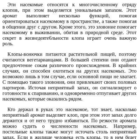
Эти насекомые относятся к многочисленному отряду
клопов, при этом выделяется уникальным запахом. Этот
аромат выполняет несколько функций, помогая
ориентироваться насекомому в пространстве, а также помогая
в общении друг с другом. Кроме этого, это зловоние помогает
насекомому в выживании, обитая в природной среде. Этот
секрет в жизнедеяте6льности клопа играет очень важную
роль.
Клопы-вонючки питаются растительной пищей, поэтому
считаются вегетарианцами. В большей степени они отдают
предпочтение сокам различного происхождения. В крайних
случаях, он способен охотиться на других насекомых. Это
возможно лишь в том случае, если основной пищи не хватает.
С помощью такого зловония, они привлекают своих половых
партнеров. Источая неприятный запах, он сигнализирует о
готовности к спариванию, и одновременно отпугивает других
насекомых, которые оказались рядом.
Кто держал в руках это насекомое, тот знает, насколько
неприятный аромат выделяет клоп, при этом этот запах долго
держится и от него трудно избавиться. По резкости аромата
можно судить о численности насекомых. Например,
постельные клопы также могут источать столь неприятный
запах. Если в жилище человека есть клопы, то в нем будет