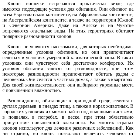
Клопы вонючки встречаются практически везде, где
имеются подходящие условия для обитания. Они обитают на
всем Евроазиатском континенте, на Африканском континенте,
на Австралийском континенте, а также на территории Южной
и Северной Америки. Даже на Аляске и на Чукотке
встречаются отдельные виды. На этих территориях обитают
полярные разновидности клопов.
Клопы не являются насекомыми, для которых необходимы
определенные условия обитания, но они предпочитают
селиться в условиях умеренной климатической зоны. В таких
условиях они чувствуют себя достаточно комфортно. Их
условия обитания зависят от разновидности, при этом
некоторые разновидности предпочитают обитать рядом с
человеком. Они селятся в частных домах, а также в квартирах.
Для своей жизнедеятельности они выбирают укромные места
с повышенной влажностью.
Разновидности, обитающие в природной среде, селятся в
дуплах деревьев, в гнездах птиц, а также в норах животных. В
городских условиях их можно найти под опавшими листьями,
в подвалах, в погребах, в песке, при этом обязательно
присутствие повышенной влажности. Во многих странах
клопов используют для лечения различных заболеваний. Как
ни странно, но клопы позволяют вылечить человека от