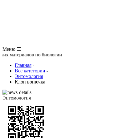
ЗООЛОГИЯ
АНАТОМИЯ ЧЕЛОВЕКА
ОБЩАЯ БИОЛОГИЯ
МЕДИЦИНА
РАЗНОЕ
ТРАВНИК
ЦВЕТОВОД
Глоссарий
Меню ☰
риалов по биологии
Главная
-
Все категории
-
Энтомология
-
Клоп вонючка
Энтомология