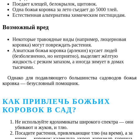
Поедает клещей, белокрылок, щитовок.
Одна божья коровка за лето съедает до 5000 тлей.
Естественная альтернатива химическим пестицидам.
Возможный вред
Некоторые травоядные виды (например, люцерновая
коровка) могут повреждать растения.
Азиатская божья коровка (арлекин) кусает людей
(безболезненно, но неприятно), выделяет жёлтую
жидкость с резким запахом, а иногда зимует в домах
тысячами.
Однако для подавляющего большинства садоводов божья
коровка — безусловный помощник.
КАК ПРИВЛЕЧЬ БОЖЬИХ
КОРОВОК В САД?
Не используйте ядохимикаты широкого спектра — они
убивают и жуков, и тлю.
Посадите растения, привлекающие тлю (на время), а за
ними — коровок: календула, укроп, кориандр, горчица,