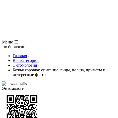
ЗООЛОГИЯ
АНАТОМИЯ ЧЕЛОВЕКА
ОБЩАЯ БИОЛОГИЯ
МЕДИЦИНА
РАЗНОЕ
ТРАВНИК
ЦВЕТОВОД
Глоссарий
Меню ☰
огии
Главная
-
Все категории
-
Энтомология
-
Божья коровка: описание, виды, польза, приметы и
интересные факты
Энтомология