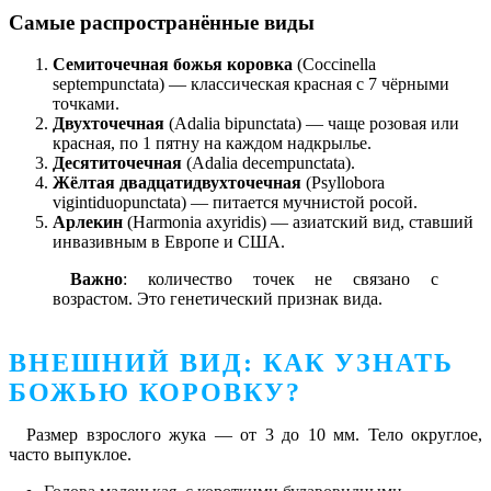
Самые распространённые виды
Семиточечная божья коровка
(Coccinella
septempunctata) — классическая красная с 7 чёрными
точками.
Двухточечная
(Adalia bipunctata) — чаще розовая или
красная, по 1 пятну на каждом надкрылье.
Десятиточечная
(Adalia decempunctata).
Жёлтая двадцатидвухточечная
(Psyllobora
vigintiduopunctata) — питается мучнистой росой.
Арлекин
(Harmonia axyridis) — азиатский вид, ставший
инвазивным в Европе и США.
Важно
: количество точек не связано с
возрастом. Это генетический признак вида.
ВНЕШНИЙ ВИД: КАК УЗНАТЬ
БОЖЬЮ КОРОВКУ?
Размер взрослого жука — от 3 до 10 мм. Тело округлое,
часто выпуклое.