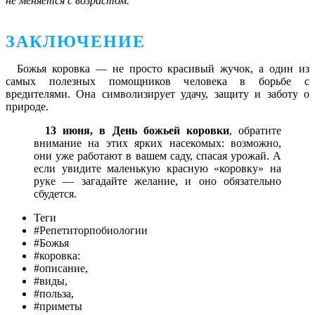
не меняется с возрастом.
ЗАКЛЮЧЕНИЕ
Божья коровка — не просто красивый жучок, а один из
самых полезных помощников человека в борьбе с
вредителями. Она символизирует удачу, защиту и заботу о
природе.
13 июня, в День божьей коровки
, обратите
внимание на этих ярких насекомых: возможно,
они уже работают в вашем саду, спасая урожай. А
если увидите маленькую красную «коровку» на
руке — загадайте желание, и оно обязательно
сбудется.
Теги
#Репетиторпобиологии
#Божья
#коровка:
#описание,
#виды,
#польза,
#приметы