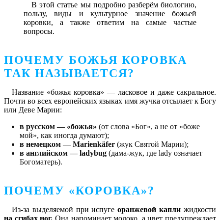
В этой статье мы подробно разберём биологию,
пользу, виды и культурное значение божьей
коровки, а также ответим на самые частые
вопросы.
ПОЧЕМУ БОЖЬЯ КОРОВКА
ТАК НАЗЫВАЕТСЯ?
Название «божья коровка» — ласковое и даже сакральное.
Почти во всех европейских языках имя жучка отсылает к Богу
или Деве Марии:
в русском — «божья»
(от слова «Бог», а не от «боже
мой», как иногда думают);
в немецком — Marienkäfer
(жук Святой Марии);
в английском — ladybug
(дама-жук, где lady означает
Богоматерь).
ПОЧЕМУ «КОРОВКА»?
Из-за выделяемой при испуге
оранжевой капли
жидкости
на сгибах ног.
Она напоминает молоко, а цвет предупреждает