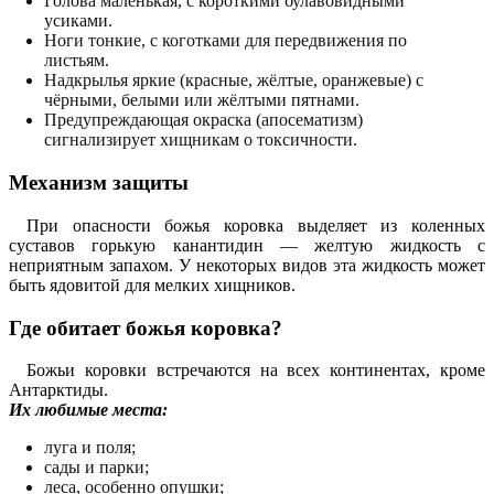
Голова маленькая, с короткими булавовидными
усиками.
Ноги тонкие, с коготками для передвижения по
листьям.
Надкрылья яркие (красные, жёлтые, оранжевые) с
чёрными, белыми или жёлтыми пятнами.
Предупреждающая окраска (апосематизм)
сигнализирует хищникам о токсичности.
Механизм защиты
При опасности божья коровка выделяет из коленных
суставов горькую канантидин — желтую жидкость с
неприятным запахом. У некоторых видов эта жидкость может
быть ядовитой для мелких хищников.
Где обитает божья коровка?
Божьи коровки встречаются на всех континентах, кроме
Антарктиды.
Их любимые места:
луга и поля;
сады и парки;
леса, особенно опушки;