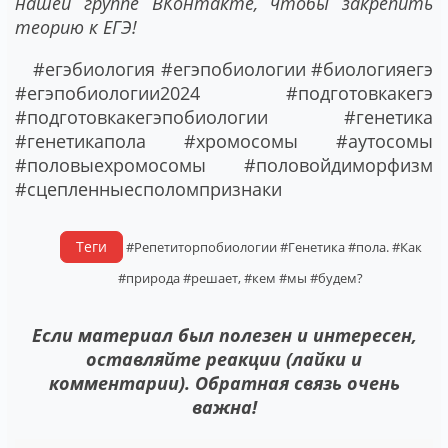
нашей
группе ВКонтакте
, чтобы закрепить
теорию к ЕГЭ!
#егэбиология
#егэпобиологии
#биологияегэ
#егэпобиологии2024
#подготовкакегэ
#подготовкакегэпобиологии
#генетика
#генетикапола
#хромосомы
#аутосомы
#половыехромосомы
#половойдиморфизм
#сцепленныесполомпризнаки
Теги
#Репетиторпобиологии
#Генетика
#пола.
#Как
#природа
#решает,
#кем
#мы
#будем?
Если материал был полезен и интересен,
оставляйте реакции (лайки и
комментарии). Обратная связь очень
важна!