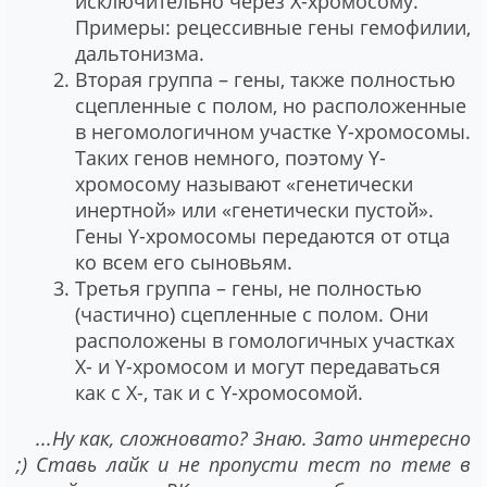
исключительно через Х-хромосому.
Примеры: рецессивные гены гемофилии,
дальтонизма.
Вторая группа – гены, также полностью
сцепленные с полом, но расположенные
в негомологичном участке Y-хромосомы.
Таких генов немного, поэтому Y-
хромосому называют «генетически
инертной» или «генетически пустой».
Гены Y-хромосомы передаются от отца
ко всем его сыновьям.
Третья группа – гены, не полностью
(частично) сцепленные с полом. Они
расположены в гомологичных участках
X- и Y-хромосом и могут передаваться
как с Х-, так и с Y-хромосомой.
...Ну как, сложновато? Знаю. Зато интересно
;) Ставь лайк и не пропусти тест по теме в