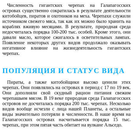
Численность гигантских черепах на Галапагосских
островах существенно сократилась в результате деятельности
китобойцев, пиратов и охотников на меха. Черепахи служили
источником свежего мяса, так как их можно было хранить на
кораблях вживую месяцами. В результате, природная среда
недосчиталась порядка 100-200 тыс. особей. Кроме этого, они
давали масло, которое сжигалось в осветительных лампах.
Появление некоторых других видов продолжало оказывать
негативное влияние на жизнедеятельность гигантских
черепах.
ПОПУЛЯЦИЯ И СТАТУС ВИДА
Пираты, а также китобойщики высоко ценили этих
черепах. Они появлялись на островах в период с 17 по 19 век.
Они дополняли свой скудный рацион питания свежим
черепашьим мясом. В 19 веке природная среда Галапагосских
островов не досчиталась порядка 200 тыс. черепах. Несколько
видов вообще исчезли с лица нашей Планеты, а остальные
виды значительно потеряли в численности. В наше время на
Галапагосских островах насчитывается порядка 15 тыс.
черепах, при этом пятая часть обитает на вулкане Альседо.