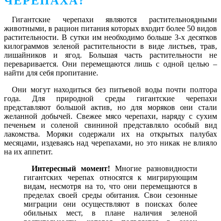
ЧЕРЕПАХА?
Гигантские черепахи являются растительноядными
животными, в рацион питания которых входит более 50 видов
растительности. В сутки им необходимо больше 3-х десятков
килограммов зеленой растительности в виде листьев, трав,
лишайников и ягод. Большая часть растительности не
переваривается. Они перемещаются лишь с одной целью –
найти для себя пропитание.
Они могут находиться без питьевой воды почти полтора
года. Для природной среды гигантские черепахи
представляют большой актив, но для моряков они стали
желанной добычей. Свежее мясо черепахи, наряду с сухим
печеньем и соленой свининой представляло особый вид
лакомства. Моряки содержали их на открытых палубах
месяцами, издеваясь над черепахами, но это никак не влияло
на их аппетит.
Интересный момент!
Многие разновидности
гигантских черепах относятся к мигрирующим
видам, несмотря на то, что они перемещаются в
пределах своей среды обитания. Свои сезонные
миграции они осуществляют в поисках более
обильных мест, в плане наличия зеленой