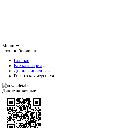
ЗООЛОГИЯ
АНАТОМИЯ ЧЕЛОВЕКА
ОБЩАЯ БИОЛОГИЯ
МЕДИЦИНА
РАЗНОЕ
ТРАВНИК
ЦВЕТОВОД
Глоссарий
Меню ☰
 биологии
Главная
-
Все категории
-
Дикие животные
-
Гигантская черепаха
Дикие животные