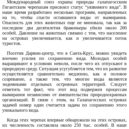
Международный союз охраны природы галапагосским
Гигантским черепахам присвоил статус “уязвимого вида”. В
наше время разработано несколько программ, направленных
на то, чтобы спасти оставшиеся виды от вымирания.
Опасность для этих животных еще не миновала, так как за
последние два десятилетия браконьеры убили около 200
особей. Давление на животных связано с тем, что население
на островах увеличивается, как и увеличивается поток
туристов.
Посетив Дарвин-центр, что в Санта-Крус, можно увидеть
воочию усилия по сохранению вида. Молодых особей
выращивают в условиях неволи, после чего их отпускают в
природную среду. Ситуация усугубляется тем, что их развитие
осуществляется сравнительно медленно, как и половое
созревание, а также тем, что многие виды являются
эндемиками отдельных островных территорий. Следует
отметить тот факт, что этот вид подвержен процессам
вымирания независимо от вмешательства природоохранных
организаций. В связи с этим, на Галапагосских островах
задачей номер один считается задача по сохранению этого
уникального вида.
Когда этих черепах впервые обнаружили на этих островах,
их численность составляла около 250 тыс. особей. В наше