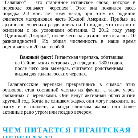
“Галапаго” – это старинное испанское слово, которое в
переводе означает “черепаха”. Этот вид появился здесь
порядка 2-3 млн. лет тому назад, при этом их родиной
считается материковая часть Южной Америки. Прибыв на
архипелаг, черепахи разделились на 15 видов, что связано в
основном с их условиями обитания. В 2012 году умер
“Одинокий Джордж”, после чего на архипелаге осталось 10
разновидностей. Их общая численность в наше время
оценивается в 20 тыс. особей.
Важный факт!
Гигантская черепаха, обитавшая
на Сейшельских островах до середины 1800 годов,
после чего она вымерла, считается родственным
видом для галапагосских черепах.
Галапагосские черепахи превратились в символ этих
островов, став составной частью их фауны, а также угроз,
связанных с черепахами. Они ведут активный образ жизни
круглый год. Когда не слишком жарко, они могут выходить на
охоту и в полдень, а когда слишком жарко, они более
активные рано утром или поздно вечером.
ЧЕМ ПИТАЕТСЯ ГИГАНТСКАЯ