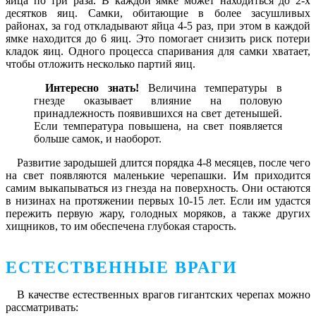
яйца по три раза. В каждой ямке может находиться до 2-х
десятков яиц. Самки, обитающие в более засушливых
районах, за год откладывают яйца 4-5 раз, при этом в каждой
ямке находится до 6 яиц. Это помогает снизить риск потери
кладок яиц. Одного процесса спаривания для самки хватает,
чтобы отложить несколько партий яиц.
Интересно знать!
Величина температуры в
гнезде оказывает влияние на половую
принадлежность появившихся на свет детенышей.
Если температура повышена, на свет появляется
больше самок, и наоборот.
Развитие зародышей длится порядка 4-8 месяцев, после чего
на свет появляются маленькие черепашки. Им приходится
самим выкапываться из гнезда на поверхность. Они остаются
в низинах на протяжении первых 10-15 лет. Если им удастся
пережить первую жару, голодных моряков, а также других
хищников, то им обеспечена глубокая старость.
ЕСТЕСТВЕННЫЕ ВРАГИ
В качестве естественных врагов гигантских черепах можно
рассматривать: