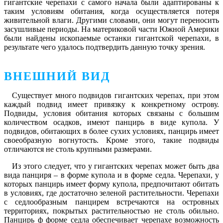
гигантские черепахи с самого начала были адаптированы к
таким условиям обитания, когда осуществляется потеря
живительной влаги. Другими словами, они могут переносить
засушливые периоды. На материковой части Южной Америки
были найдены ископаемые останки гигантской черепахи, в
результате чего удалось подтвердить данную точку зрения.
ВНЕШНИЙ ВИД
Существует много подвидов гигантских черепах, при этом
каждый подвид имеет привязку к конкретному острову.
Подвиды, условия обитания которых связаны с большим
количеством осадков, имеют панцирь в виде купола. У
подвидов, обитающих в более сухих условиях, панцирь имеет
своеобразную вогнутость. Кроме этого, такие подвиды
отличаются не столь крупными размерами.
Из этого следует, что у гигантских черепах может быть два
вида панциря – в форме купола и в форме седла. Черепахи, у
которых панцирь имеет форму купола, предпочитают обитать
в условиях, где достаточно зеленой растительности. Черепахи
с седлообразным панцирем встречаются на островных
территориях, покрытых растительностью не столь обильно.
Панцирь ф форме седла обеспечивает черепахе возможность