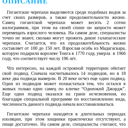
ОПИСАНИЕ
Гигантские черепахи выделяются среди подобных видов за
счет своих размеров, а также продолжительности жизни.
Самец гигантской черепахи может весить 2 сотни
килограммов, при этом на своей спине он запросто может
перемещать взрослого человека. На самом деле, специалисты
точно не знают, сколько могут прожить дикие галапагосские
черепахи. Считается, что их продолжите6льность жизни
составляет от 100 до 150 лет. Взрослая особь из Мадагаскара,
которую подарили королеве Тонга в 1770 году, умерла в 1966
году, что соответствует числу 196 лет.
Что интересно, на каждой островной территории обитает
свой подвид. Сначала насчитывалось 14 подвидов, но в 18
веке два подвида вымерли. В 20 веке исчез еще один подвид.
Один из подвидов может похвастаться тем, что остался в
живых только один самец по кличке “Одинокий Джордж”.
Еще один подвид оказался на грани исчезновения, но
благодаря специальной программе по восстановлению вида,
численность данного подвида начала восстанавливаться.
Гигантские черепахи находятся в длительных периодах
изоляции, при этом хищники практически отсутствуют, а
пищи достаточно. На самом деле, специалисты считают, что