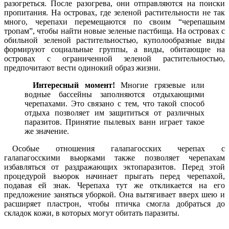
разогреться. После разогрева, они отправляются на поиски
пропитания. На островах, где зеленой растительности не так
много, черепахи перемещаются по своим “черепашьим
тропам”, чтобы найти новые зеленые пастбища. На островах с
обильной зеленой растительностью, куполообразные виды
формируют социальные группы, а виды, обитающие на
островах с ограниченной зеленой растительностью,
предпочитают вести одинокий образ жизни.
Интересный момент!
Многие грязевые или
водные бассейны заполняются отдыхающими
черепахами. Это связано с тем, что такой способ
отдыха позволяет им защититься от различных
паразитов. Принятие пылевых ванн играет такое
же значение.
Особые отношения галапагосских черепах с
галапагосскими вьюрками также позволяет черепахам
избавляться от раздражающих эктопаразитов. Перед этой
процедурой вьюрок начинает прыгать перед черепахой,
подавая ей знак. Черепаха тут же откликается на его
предложение заняться уборкой. Она вытягивает вверх шею и
расширяет пластрон, чтобы птичка смогла добраться до
складок кожи, в которых могут обитать паразиты.