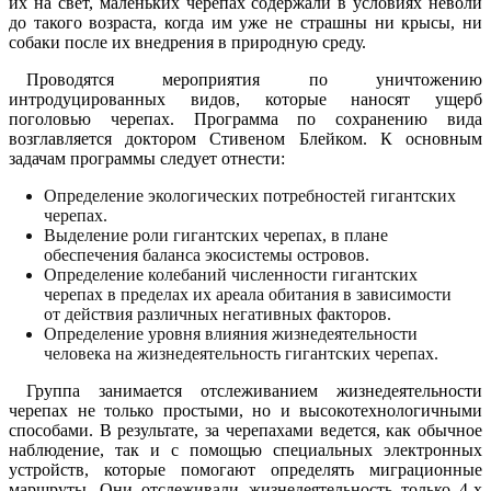
их на свет, маленьких черепах содержали в условиях неволи
до такого возраста, когда им уже не страшны ни крысы, ни
собаки после их внедрения в природную среду.
Проводятся мероприятия по уничтожению
интродуцированных видов, которые наносят ущерб
поголовью черепах. Программа по сохранению вида
возглавляется доктором Стивеном Блейком. К основным
задачам программы следует отнести:
Определение экологических потребностей гигантских
черепах.
Выделение роли гигантских черепах, в плане
обеспечения баланса экосистемы островов.
Определение колебаний численности гигантских
черепах в пределах их ареала обитания в зависимости
от действия различных негативных факторов.
Определение уровня влияния жизнедеятельности
человека на жизнедеятельность гигантских черепах.
Группа занимается отслеживанием жизнедеятельности
черепах не только простыми, но и высокотехнологичными
способами. В результате, за черепахами ведется, как обычное
наблюдение, так и с помощью специальных электронных
устройств, которые помогают определять миграционные
маршруты. Они отслеживали жизнедеятельность только 4-х