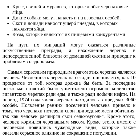
Крыс, свиней и муравьев, которые любят черепаховые
яйца.
Дикие собаки могут напасть и на взрослых особей.
Скот и лошади наносят ущерб гнездам, в которых
находятся яйца.
Козы, которые являются их пищевыми конкурентами.
На пути их миграций могут оказаться различные
искусственные преграды, а нахождение черепах в
непосредственной близости от домашней скотины приводит к
проблемам со здоровьем.
Самым серьезным природным врагом этих черепах является
человек. Численность черепах на сегодня оценивается, как 10
процентов от той, которая должна бы быть. За последние
несколько столетий было уничтожено огромное количество
гигантских черепах ради еды, а также ради добычи нефти. На
период 1974 года число черепах находилось в пределах 3060
особей. Появление ранних поселений человека привело к
тому, что черепахи потеряли свои природные места обитания,
так как человек расширял свои сельхозугодья. Кроме этого,
человек кормился черепашьим мясом. Кроме этого, вместе с
человеком появились чужеродные виды, которые также
оказали серьезное влияние на сокращение популяции.