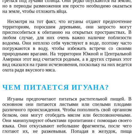
греться под лучами солнца. Они редко опускаются на землю,
но в периоды размножения им просто необходимо оказаться
на земле, чтобы отложить яйца.
Несмотря на тот факт, что игуаны отдают предпочтение
территориям, поросшим деревьями, они запросто могут
приспособиться к обитанию на открытых пространствах. В
любом случае, для них очень важно наличие поблизости
водоема. Они неплохо себя чувствуют в воде, поэтому часто
погружаются в воду, чтобы избежать встречи со своими
природными врагами. На территории Южной и Центральной
Америки этот вид считается родным, а в других странах этот
вид оказался на грани исчезновения, поскольку на них ведется
охота ради вкусного мяса.
ЧЕМ ПИТАЕТСЯ ИГУАНА?
Игуаны предпочитают питаться растительной пищей. В
основном они питаются листьями или спелыми плодами
различного происхождения. Чтобы пополнить свой организм
белком, они могут отобедать мясом или беспозвоночными.
Они манипулируют объектами пропитания с помощью своего
языка. Они откусывают небольшие фрагменты, после чего
глотают их, не разжевывая. Попадая в желудок, пища