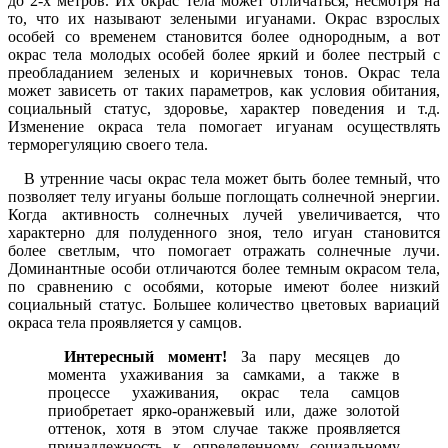
до 2-х метров. Их окрас тела может отличаться, несмотря на
то, что их называют зелеными игуанами. Окрас взрослых
особей со временем становится более однородным, а вот
окрас тела молодых особей более яркий и более пестрый с
преобладанием зеленых и коричневых тонов. Окрас тела
может зависеть от таких параметров, как условия обитания,
социальный статус, здоровье, характер поведения и т.д.
Изменение окраса тела помогает игуанам осуществлять
терморегуляцию своего тела.
В утренние часы окрас тела может быть более темный, что
позволяет телу игуаны больше поглощать солнечной энергии.
Когда активность солнечных лучей увеличивается, что
характерно для полуденного зноя, тело игуан становится
более светлым, что помогает отражать солнечные лучи.
Доминантные особи отличаются более темным окрасом тела,
по сравнению с особями, которые имеют более низкий
социальный статус. Большее количество цветовых вариаций
окраса тела проявляется у самцов.
Интересный момент!
За пару месяцев до
момента ухаживания за самками, а также в
процессе ухаживания, окрас тела самцов
приобретает ярко-оранжевый или, даже золотой
оттенок, хотя в этом случае также проявляется
принадлежность к определенному социальному