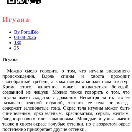
Игуана
By
PortalBio
08-08-2026
180
25
Игуана
Можно смело говорить о том, что игуана внеземного
происхождения. Вдоль спины и хвоста проходит
своеобразный гребень, а кожа покрыта множеством текстур.
Кроме этого, животное может похвастаться бородой,
созданной из чешуек. Можно также говорить о том, что
игуана имеет сходство с драконом. Несмотря на то, что ее
называют зеленой игуаной, оттенок ее тела не всегда
содержит зеленоватые тона. Окрас тела игуаны может быть
сине-зеленым, ярко-зеленым, красноватым, серым, желтым,
бледно-розовым или лавандовым. Молодые игуаны имеют
также в своем окрасе голубые оттенки, но с возрастом окрас
постепенно приобретает другие оттенки.