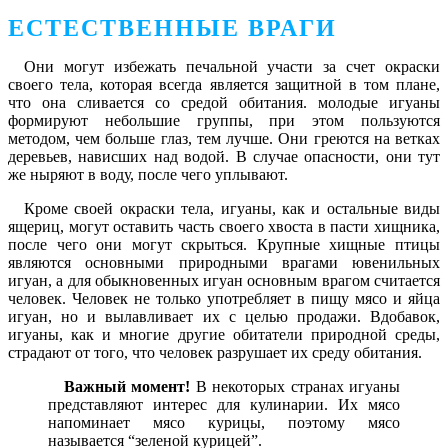
ЕСТЕСТВЕННЫЕ ВРАГИ
Они могут избежать печальной участи за счет окраски
своего тела, которая всегда является защитной в том плане,
что она сливается со средой обитания. молодые игуаны
формируют небольшие группы, при этом пользуются
методом, чем больше глаз, тем лучше. Они греются на ветках
деревьев, нависших над водой. В случае опасности, они тут
же ныряют в воду, после чего уплывают.
Кроме своей окраски тела, игуаны, как и остальные виды
ящериц, могут оставить часть своего хвоста в пасти хищника,
после чего они могут скрыться. Крупные хищные птицы
являются основными природными врагами ювенильных
игуан, а для обыкновенных игуан основным врагом считается
человек. Человек не только употребляет в пищу мясо и яйца
игуан, но и вылавливает их с целью продажи. Вдобавок,
игуаны, как и многие другие обитатели природной среды,
страдают от того, что человек разрушает их среду обитания.
Важный момент!
В некоторых странах игуаны
представляют интерес для кулинарии. Их мясо
напоминает мясо курицы, поэтому мясо
называется “зеленой курицей”.