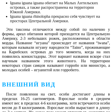
Iguana iguana iguana обитает на Малых Антильских
островах, а также распространена на территории
Южной Америки.
Iguana iguana rhinolopha прекрасно себя чувствует на
просторах Центральной Америки.
Эти таксоны отличаются между собой по наличию у
формы, ареал обитания которой приходится на Центральную
Америку, 2-3 небольших рожек, расположенных в области
морды. Название “игуана” происходит от названия “iwana”,
которым называли игуану народности “Taino”, проживающие
на Карибских островах до того момента, когда на них
появились конкистадоры. Этот вариант названия вскоре стал
научным названием этого животного. На территории
некоторых стран самцов называют горробо или министро, а
молодых особей – игуанитой или горробито.
ВНЕШНИЙ ВИД
После появления на свет, особи достигают длины в
пределах 16-25 сантиметров. Взрослые особи в среднем
имеют вес в пределах 4-6 килограмма, хотя встречаются особи
весом до 8 килограммов. Взрослые особи вырастают в длину