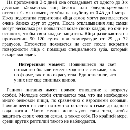
На протяжении 3-х дней она откладывает от одного до 3-х
десятков к5ожистых яиц белого или бледно-кремового
оттенка. Самка помещает яйца на глубину от 0.45 до 1 метра.
Из-за недостатка территории яйца самок могут располагаться
очень близко друг от друга. После откладывания яиц самки
могут несколько раз появляться возле своих кладок, но они не
остаются, чтобы свои кладки защитить. Яйца развиваются на
протяжении 90 120 суток при температуре от 29 до 32
градусов. Потомство появляется на свет после вскрытия
поверхности яйца с помощью специального зуба, который
вскоре выпадает.
Интересный момент!
Появившееся на свет
потомство больше имеет сходство с самками, как
по форме, так и по окрасу тела. Единственное, что
у них нет еще спинных шипов.
Рацион питания имеет прямое отношение к возрасту
особей. Молодые особи отличаются тем, что им необходимо
много белковой пищи, по сравнению с взрослыми особями.
Появившееся на свет потомство остается в семье до одного
года жизни. Часто самцы используют свои тела, чтобы
защитить своих членов семьи, а также себя. По крайней мере,
среди других рептилий такого не наблюдается.