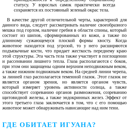
статусу. У взрослых самок практически всегда
сохраняется их постоянный зеленый окрас тела.
В качестве другой отличительной черты, характерной для
данного вида, следует рассматривать наличие своеобразного
мешка под горлом, наличие гребня в области спины, который
состоит из шипов, сформированных из кожи, а также по
длинному сужающемуся плоской формы хвосту. Когда
животное находится под угрозой, то у него расширяются
подъязычные кости, что придает жесткость переднему краю
этой структуры. Эта часть тела также участвует в поглощении
и рассеивании лишнего тепла. Глаза располагаются с боков,
при этом они защищены одним верхним неподвижным веком,
а также нижним подвижным веком. На средней линии черепа,
за линией глаз располагается теменной глазок. Этот глазок не
является органом зрения, но является органом чувств,
который измеряет уровень активности солнца, а также
способствует созреванию органов размножения, созреванию
щитовидной железы, а также эндокринных желез. Эффект от
этого третьего глаза заключается в том, что с его помощью
животное может обнаруживать нависающие над ним тени.
ГДЕ ОБИТАЕТ ИГУАНА?