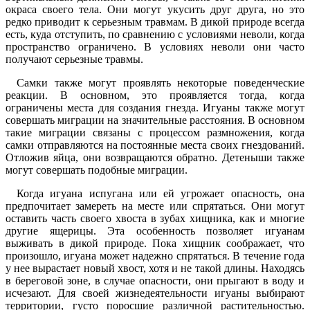
окраса своего тела. Они могут укусить друг друга, но это
редко приводит к серьезным травмам. В дикой природе всегда
есть, куда отступить, по сравнению с условиями неволи, когда
пространство ограничено. В условиях неволи они часто
получают серьезные травмы.
Самки также могут проявлять некоторые поведенческие
реакции. В основном, это проявляется тогда, когда
ограничены места для создания гнезда. Игуаны также могут
совершать миграции на значительные расстояния. В основном
такие миграции связаны с процессом размножения, когда
самки отправляются на постоянные места своих гнездований.
Отложив яйца, они возвращаются обратно. Детеныши также
могут совершать подобные миграции.
Когда игуана испугана или ей угрожает опасность, она
предпочитает замереть на месте или спрятаться. Они могут
оставить часть своего хвоста в зубах хищника, как и многие
другие ящерицы. Эта особенность позволяет игуанам
выживать в дикой природе. Пока хищник соображает, что
произошло, игуана может надежно спрятаться. В течение года
у нее вырастает новый хвост, хотя и не такой длины. Находясь
в береговой зоне, в случае опасности, они прыгают в воду и
исчезают. Для своей жизнедеятельности игуаны выбирают
территории, густо поросшие различной растительностью.