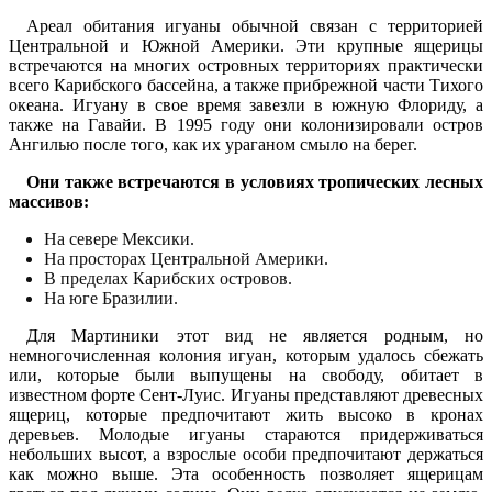
Ареал обитания игуаны обычной связан с территорией
Центральной и Южной Америки. Эти крупные ящерицы
встречаются на многих островных территориях практически
всего Карибского бассейна, а также прибрежной части Тихого
океана. Игуану в свое время завезли в южную Флориду, а
также на Гавайи. В 1995 году они колонизировали остров
Ангилью после того, как их ураганом смыло на берег.
Они также встречаются в условиях тропических лесных
массивов:
На севере Мексики.
На просторах Центральной Америки.
В пределах Карибских островов.
На юге Бразилии.
Для Мартиники этот вид не является родным, но
немногочисленная колония игуан, которым удалось сбежать
или, которые были выпущены на свободу, обитает в
известном форте Сент-Луис. Игуаны представляют древесных
ящериц, которые предпочитают жить высоко в кронах
деревьев. Молодые игуаны стараются придерживаться
небольших высот, а взрослые особи предпочитают держаться
как можно выше. Эта особенность позволяет ящерицам