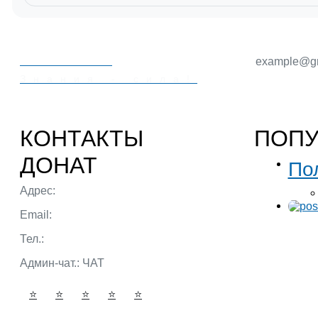
PORTALBIO
Знания - сила!
КОНТАКТЫ
ПОП
ДОНАТ
По
Адрес:
г. Тюмень ул. 50 лет Октября
Email:
admin@portalbio.ru
Тел.:
+7 (932) 324 39 51
Админ-чат.:
ЧАТ
⭐
⭐
⭐
⭐
⭐