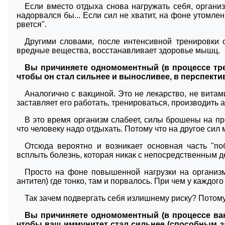
Если вместо отдыха снова нагружать себя, органи
надорвался бы... Если сил не хватит, на фоне утомлен
рвется".
Другими словами, после интенсивной тренировки о
вредные вещества, восстанавливает здоровье мышц.
Вы причиняете одномоментный (в процессе тре
чтобы он стал сильнее и выносливее, в перспект
Аналогично с вакциной. Это не лекарство, не вита
заставляет его работать, тренироваться, производить а
В это время организм слабеет, силы брошены на пр
что человеку надо отдыхать. Потому что на другое сил 
Отсюда вероятно и возникает основная часть "по
всплыть болезнь, которая никак с непосредственным д
Просто на фоне повышенной нагрузки на организм
антител) где тонко, там и порвалось. При чем у каждого 
Так зачем подвергать себя излишнему риску? Потому 
Вы причиняете одномоментный (в процессе вак
чтобы ваш иммунитет стал сильнее (способным за