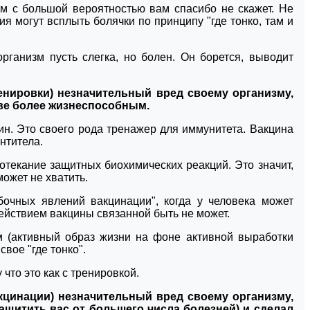
зм с большой вероятностью вам спасибо не скажет. Не
ия могут всплыть болячки по принципу "где тонко, там и
рганизм пусть слегка, но болен. Он борется, выводит
нировки) незначительный вред своему организму,
иве более жизнеспособным.
мин. Это своего рода тренажер для иммунитета. Вакцина
нтитела.
отекание защитных биохимических реакций. Это значит,
может не хватить.
бочных явлений вакцинации", когда у человека может
ействием вакцины связанной быть не может.
 (активный образ жизни на фоне активной выработки
свое "где тонко".
что это как с тренировкой.
цинации) незначительный вред своему организму,
щитить вас от большего числа болезней) и сделал