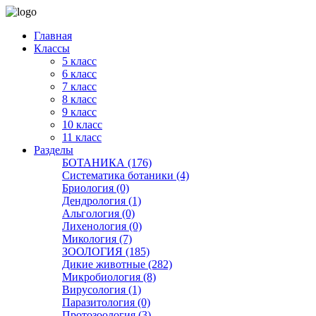
Главная
Классы
5 класс
6 класс
7 класс
8 класс
9 класс
10 класс
11 класс
Разделы
БОТАНИКА (176)
Систематика ботаники (4)
Бриология (0)
Дендрология (1)
Альгология (0)
Лихенология (0)
Микология (7)
ЗООЛОГИЯ (185)
Дикие животные (282)
Микробиология (8)
Вирусология (1)
Паразитология (0)
Протозоология (3)