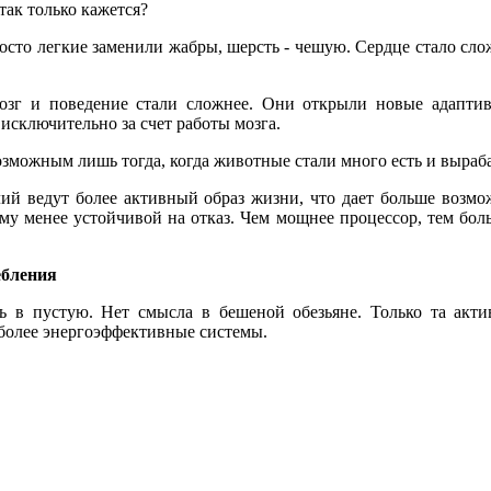
так только кажется?
то легкие заменили жабры, шерсть - чешую. Сердце стало слож
озг и поведение стали сложнее. Они открыли новые адаптив
 исключительно за счет работы мозга.
возможным лишь тогда, когда животные стали много есть и выраб
илий ведут более активный образ жизни, что дает больше возм
у менее устойчивой на отказ. Чем мощнее процессор, тем боль
ебления
ь в пустую. Нет смысла в бешеной обезьяне. Только та акти
более энергоэффективные системы.