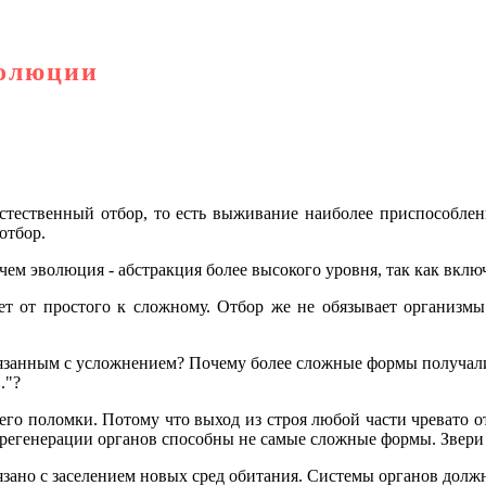
волюции
стественный отбор, то есть выживание наиболее приспособлен
отбор.
ем эволюция - абстракция более высокого уровня, так как включа
ет от простого к сложному. Отбор же не обязывает организм
связанным с усложнением? Почему более сложные формы получал
."?
его поломки. Потому что выход из строя любой части чревато от
 регенерации органов способны не самые сложные формы. Звери
зано с заселением новых сред обитания. Системы органов долж