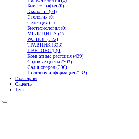
Палеонтология (0)
Биогеография (0)
Экология (64)
Этология (0)
Селекция (1)
Биотехнология (0)
МЕДИЦИНА (1)
РАЗНОЕ (322)
ТРАВНИК (393)
ЦВЕТОВОД (0)
Комнатные растения (439)
Садовые цветы (303)
Сад и огород (300)
Полезная информация (132)
Глоссарий
Скачать
Тесты
Видео
Чат
Лента
Презентации
БОТАНИКА