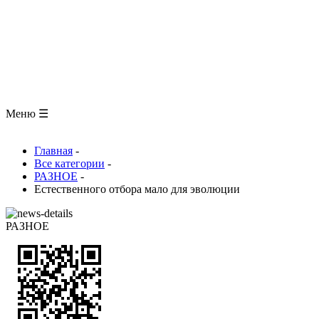
ЗООЛОГИЯ
АНАТОМИЯ ЧЕЛОВЕКА
ОБЩАЯ БИОЛОГИЯ
МЕДИЦИНА
РАЗНОЕ
ТРАВНИК
ЦВЕТОВОД
Глоссарий
Меню ☰
Главная
-
Все категории
-
РАЗНОЕ
-
Естественного отбора мало для эволюции
РАЗНОЕ