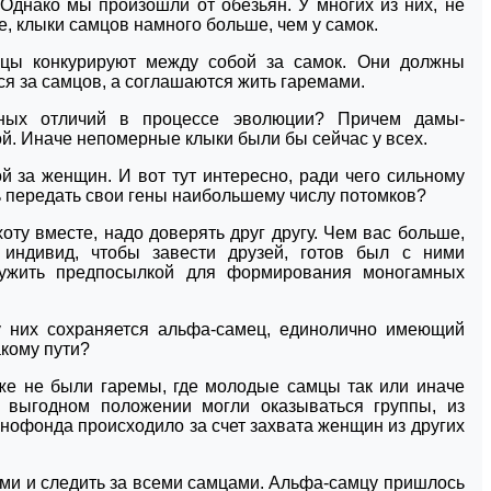
Однако мы произошли от обезьян. У многих из них, не
, клыки самцов намного больше, чем у самок.
мцы конкурируют между собой за самок. Они должны
ся за самцов, а соглашаются жить гаремами.
бных отличий в процессе эволюции? Причем дамы-
й. Иначе непомерные клыки были бы сейчас у всех.
 за женщин. И вот тут интересно, ради чего сильному
ь передать свои гены наибольшему числу потомков?
оту вместе, надо доверять друг другу. Чем вас больше,
индивид, чтобы завести друзей, готов был с ними
лужить предпосылкой для формирования моногамных
у них сохраняется альфа-самец, единолично имеющий
акому пути?
же не были гаремы, где молодые самцы так или иначе
 выгодном положении могли оказываться группы, из
енофонда происходило за счет захвата женщин из других
ами и следить за всеми самцами. Альфа-самцу пришлось