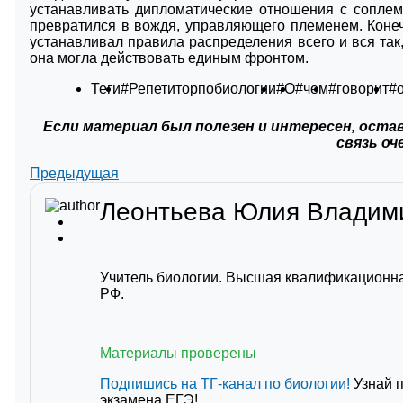
устанавливать дипломатические отношения с соплем
превратился в вождя, управляющего племенем. Конеч
устанавливал правила распределения всего и вся так
она могла действовать единым фронтом.
Теги
#Репетиторпобиологии
#О
#чем
#говорит
#
Если материал был полезен и интересен, остав
связь оч
Предыдущая
Леонтьева Юлия Влади
Учитель биологии. Высшая квалификационна
РФ.
Материалы проверены
Подпишись на ТГ-канал по биологии!
Узнай 
экзамена ЕГЭ!