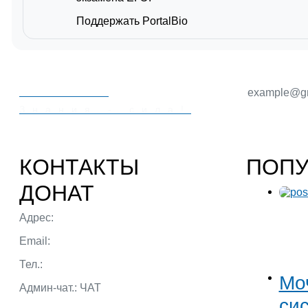
Поддержать PortalBio
PORTALBIO
Знания - сила!
КОНТАКТЫ
ПОП
ДОНАТ
Адрес:
г. Тюмень ул. 50 лет Октября
Email:
admin@portalbio.ru
Тел.:
+7 (932) 324 39 51
Мо
Админ-чат.:
ЧАТ
си