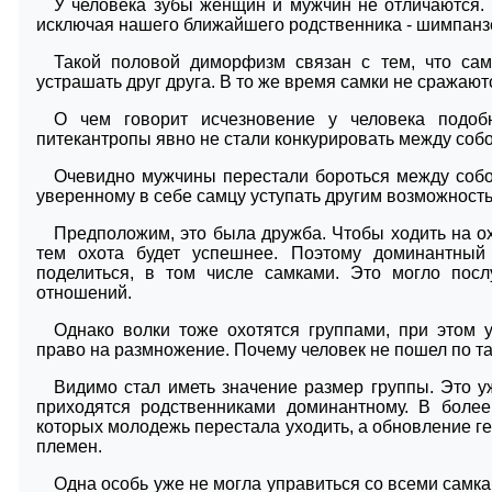
У человека зубы женщин и мужчин не отличаются. 
исключая нашего ближайшего родственника - шимпанзе
Такой половой диморфизм связан с тем, что са
устрашать друг друга. В то же время самки не сражают
О чем говорит исчезновение у человека подо
питекантропы явно не стали конкурировать между собо
Очевидно мужчины перестали бороться между собой
уверенному в себе самцу уступать другим возможност
Предположим, это была дружба. Чтобы ходить на ох
тем охота будет успешнее. Поэтому доминантный 
поделиться, в том числе самками. Это могло пос
отношений.
Однако волки тоже охотятся группами, при этом 
право на размножение. Почему человек не пошел по т
Видимо стал иметь значение размер группы. Это у
приходятся родственниками доминантному. В более
которых молодежь перестала уходить, а обновление г
племен.
Одна особь уже не могла управиться со всеми самк