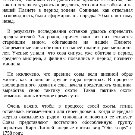
как по останкам удалось определить, что они уже обитали на
нашей Планете в период эоцена. Совиные, как отдельная
разновидность, были сформированы порядка 70 млн. лет тому
назад.
В результате исследования останков удалось определить
представителей 3-х родов, причем один из них считается
старейшим видом, обитающим на нашей Планете.
Современные совы обитают на нашей планете уже миллионы
лет. Ученые узнали, что сова сипуха уже обитала в период
среднего миоцена, а филины появились в период позднего
миоцена.
Не исключено, что древние совы вели дневной образ
жизни, как и многие другие виды пернатых. В процессе
эволюционного развития сова начала представлять хищника,
выработав свою тактику охоты. Такая тактика охоты
возможна лишь в темное время суток.
Очень важно, чтобы в процессе своей охоты, птица
оставалась незамеченной для своей добычи. Когда очередная
жертва оказывается рядом, сплюшка мгновенно ее атакует.
Совы представляют достаточно обособленную группу
пернатых. Карл Линней впервые описал вид “Otus scops” в
1758 году.