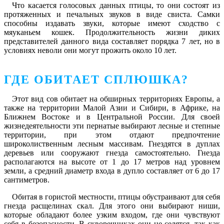
Что касается голосовых данных птицы, то они состоят из
протяженных и печальных звуков в виде свиста. Самки
способны издавать звуки, которые имеют сходство с
мяуканьем кошек. Продолжительность жизни диких
представителей данного вида составляет порядка 7 лет, но в
условиях неволи они могут прожить около 10 лет.
ГДЕ ОБИТАЕТ СПЛЮШКА?
Этот вид сов обитает на обширных территориях Европы, а
также на территории Малой Азии и Сибири, в Африке, на
Ближнем Востоке и в Центральной России. Для своей
жизнедеятельности эти пернатые выбирают лесные и степные
территории, при этом отдают предпочтение
широколиственным лесным массивам. Гнездятся в дуплах
деревьев или сооружают гнезда самостоятельно. Гнезда
располагаются на высоте от 1 до 17 метров над уровнем
земли, а средний диаметр входа в дупло составляет от 6 до 17
сантиметров.
Обитая в гористой местности, птицы обустраивают для себя
гнезда расщелинах скал. Для этого они выбирают ниши,
которые обладают более узким входом, где они чувствуют
себя в безопасности. В скворечниках они не селятся, так как