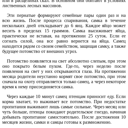
или в расщелинах скал. В основном они обитают в условиях
лиственных лесных массивов.
Эти пернатые формируют семейные пары один раз и на
всю жизнь. После процесса спаривания, самка в течение
нескольких дней откладывает до 6 яиц. Каждое яйцо может
весить в пределах 15 граммов. Самка высиживает яйца,
практически не вставая, на протяжении 25 суток. Если ее
согнать силой, она все равно вернется на яйца. Самец
находится рядом со своим семейством, защищая самку, а также
будущее потомство от внешних угроз.
Потомство появляется на свет абсолютно слепым, при этом
оно покрыто белым пухом. Где-то, через неделю после
появления на свет у них открываются глаза. На протяжении
месяца родители неустанно кормят свое потомство, при этом
сначала на охоту отправляется только самец, а через некоторое
время к нему присоединяется самка.
Через каждые 10 минут самец птенцам приносит еду. Если
корма хватает, то выживает все потомство. При недостатке
пропитания выживают лишь самые сильные. Через месяц или
чуть больше, птенцы покидают родительское гнездо, начиная
добывать пропитание самостоятельно. После достижения 10
месяцев жизни, самки и самцы готовы к размножению.