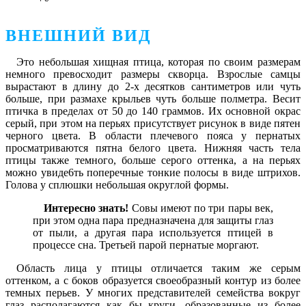
ВНЕШНИЙ ВИД
Это небольшая хищная птица, которая по своим размерам
немного превосходит размеры скворца. Взрослые самцы
вырастают в длину до 2-х десятков сантиметров или чуть
больше, при размахе крыльев чуть больше полметра. Весит
птичка в пределах от 50 до 140 граммов. Их основной окрас
серый, при этом на перьях присутствует рисунок в виде пятен
черного цвета. В области плечевого пояса у пернатых
просматриваются пятна белого цвета. Нижняя часть тела
птицы также темного, больше серого оттенка, а на перьях
можно увиде6ть поперечные тонкие полосы в виде штрихов.
Голова у сплюшки небольшая округлой формы.
Интересно знать!
Совы имеют по три пары век,
при этом одна пара предназначена для защиты глаз
от пыли, а другая пара используется птицей в
процессе сна. Третьей парой пернатые моргают.
Область лица у птицы отличается таким же серым
оттенком, а с боков образуется своеобразный контур из более
темных перьев. У многих представителей семейства вокруг
глаз располагаются как бы круги, образованные из более