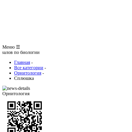
ЗООЛОГИЯ
АНАТОМИЯ ЧЕЛОВЕКА
ОБЩАЯ БИОЛОГИЯ
МЕДИЦИНА
РАЗНОЕ
ТРАВНИК
ЦВЕТОВОД
Глоссарий
Меню ☰
биологии
Главная
-
Все категории
-
Орнитология
-
Сплюшка
Орнитология