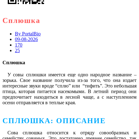
Сплюшка
By
PortalBio
09-08-2026
170
25
Сплюшка
У совы сплюшки имеется еще одно народное название –
зорька. Свое название получила из-за того, что она издает
интересные звуки вроде “сплю” или “тифить”. Это небольшая
птица, которая питается насекомыми. В летний период они
предпочитает находиться в лесной чаще, а с наступлением
осени отправляется в теплые края.
СПЛЮШКА: ОПИСАНИЕ
Сова сплюшка относится к отряду совообразных и
семейству совиных. Это достаточно древнее семейство, так