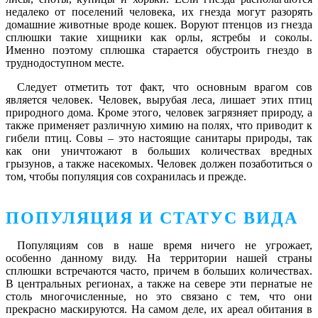
недалеко от поселений человека, их гнезда могут разорять
домашние животные вроде кошек. Воруют птенцов из гнезда
сплюшки такие хищники как орлы, ястребы и соколы.
Именно поэтому сплюшка старается обустроить гнездо в
труднодоступном месте.
Следует отметить тот факт, что основным врагом сов
является человек. Человек, вырубая леса, лишает этих птиц
природного дома. Кроме этого, человек загрязняет природу, а
также применяет различную химию на полях, что приводит к
гибели птиц. Совы – это настоящие санитары природы, так
как они уничтожают в больших количествах вредных
грызунов, а также насекомых. Человек должен позаботиться о
том, чтобы популяция сов сохранилась и прежде.
ПОПУЛЯЦИЯ И СТАТУС ВИДА
Популяциям сов в наше время ничего не угрожает,
особенно данному виду. На территории нашей страны
сплюшки встречаются часто, причем в больших количествах.
В центральных регионах, а также на севере эти пернатые не
столь многочисленные, но это связано с тем, что они
прекрасно маскируются. На самом деле, их ареал обитания в