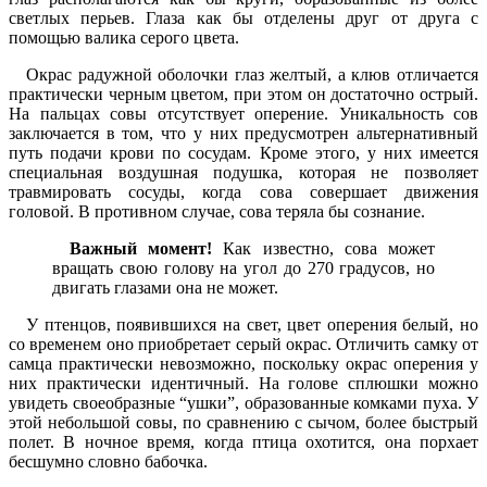
светлых перьев. Глаза как бы отделены друг от друга с
помощью валика серого цвета.
Окрас радужной оболочки глаз желтый, а клюв отличается
практически черным цветом, при этом он достаточно острый.
На пальцах совы отсутствует оперение. Уникальность сов
заключается в том, что у них предусмотрен альтернативный
путь подачи крови по сосудам. Кроме этого, у них имеется
специальная воздушная подушка, которая не позволяет
травмировать сосуды, когда сова совершает движения
головой. В противном случае, сова теряла бы сознание.
Важный момент!
Как известно, сова может
вращать свою голову на угол до 270 градусов, но
двигать глазами она не может.
У птенцов, появившихся на свет, цвет оперения белый, но
со временем оно приобретает серый окрас. Отличить самку от
самца практически невозможно, поскольку окрас оперения у
них практически идентичный. На голове сплюшки можно
увидеть своеобразные “ушки”, образованные комками пуха. У
этой небольшой совы, по сравнению с сычом, более быстрый
полет. В ночное время, когда птица охотится, она порхает
бесшумно словно бабочка.