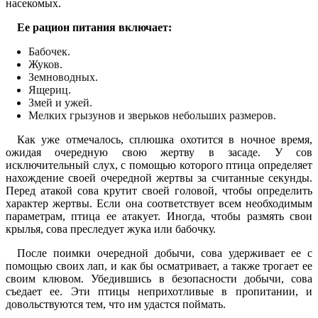
насекомых.
Ее рацион питания включает:
Бабочек.
Жуков.
Земноводных.
Ящериц.
Змей и ужей.
Мелких грызунов и зверьков небольших размеров.
Как уже отмечалось, сплюшка охотится в ночное время,
ожидая очередную свою жертву в засаде. У сов
исключительный слух, с помощью которого птица определяет
нахождение своей очередной жертвы за считанные секунды.
Перед атакой сова крутит своей головой, чтобы определить
характер жертвы. Если она соответствует всем необходимым
параметрам, птица ее атакует. Иногда, чтобы размять свои
крылья, сова преследует жука или бабочку.
После поимки очередной добычи, сова удерживает ее с
помощью своих лап, и как бы осматривает, а также трогает ее
своим клювом. Убедившись в безопасности добычи, сова
съедает ее. Эти птицы неприхотливые в пропитании, и
довольствуются тем, что им удастся поймать.