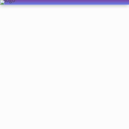
Видео
Чат
Лента
Презентации
БОТАНИКА
ЗООЛОГИЯ
АНАТОМИЯ ЧЕЛОВЕКА
ОБЩАЯ БИОЛОГИЯ
МЕДИЦИНА
РАЗНОЕ
ТРАВНИК
ЦВЕТОВОД