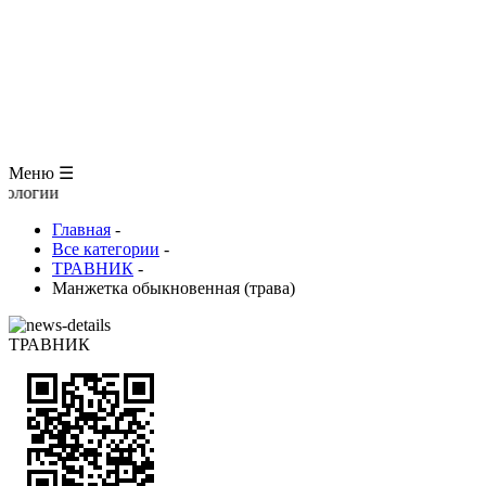
ЗООЛОГИЯ
АНАТОМИЯ ЧЕЛОВЕКА
ОБЩАЯ БИОЛОГИЯ
МЕДИЦИНА
РАЗНОЕ
ТРАВНИК
ЦВЕТОВОД
Глоссарий
Меню ☰
Пор
Главная
-
Все категории
-
ТРАВНИК
-
Манжетка обыкновенная (трава)
ТРАВНИК