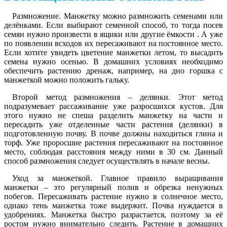
Размножение
. Манжетку можно размножить семенами или
делёнками. Если выбирают семенной способ, то тогда посев
семян нужно произвести в ящики или другие ёмкости . А уже
по появлении всходов их пересаживают на постоянное место.
Если хотите увидеть цветение манжетки летом, то высадить
семена нужно осенью. В домашних условиях необходимо
обеспечить растению дренаж, например, на дно горшка с
манжеткой можно положить гальку.
Второй метод размножения – делянки. Этот метод
подразумевает рассаживание уже разросшихся кустов. Для
этого нужно не спеша разделить манжетку на части и
пересадить уже отделенные части растения (делянки) в
подготовленную почву. В почве должны находиться глина и
торф. Уже проросшие растения пересаживают на постоянное
место, соблюдая расстояния между ними в 30 см. Данный
способ размножения следует осуществлять в начале весны.
Уход за манжеткой.
Главное правило выращивания
манжетки – это регулярный полив и обрезка ненужных
побегов. Пересаживать растение нужно в солнечное место,
однако тень манжетка тоже выдержит. Почва нуждается в
удобрениях. Манжетка быстро разрастается, поэтому за её
ростом нужно внимательно следить. Растение в домашних