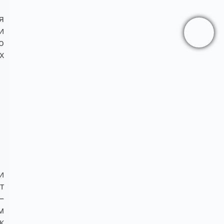
я
и
о
х
и
т
–
м
к