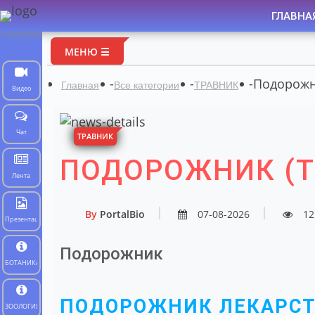
ГЛАВНА
МЕНЮ ☰
-
-
-
Подорожни
Главная
Все категории
ТРАВНИК
Видео
Чат
ТРАВНИК
ПОДОРОЖНИК (Т
Лента
By
PortalBio
07-08-2026
12
Презентации
Подорожник
БОТАНИКА
ПОДОРОЖНИК ЛЕКАРС
ЗООЛОГИЯ