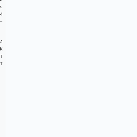
.
и
–
и
к
т
т