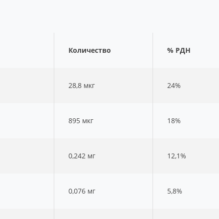
Количество
% РДН
28,8 мкг
24%
895 мкг
18%
0,242 мг
12,1%
0,076 мг
5,8%