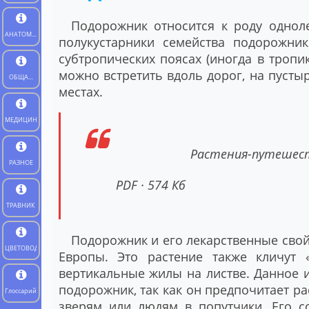
Подорожник относится к роду одноле
АНАТОМИЯ
полукустарники семейства подорожни
ЧЕЛОВЕКА
субтропических поясах (иногда в тропик
можно встретить вдоль дорог, на пустыря
ОБЩАЯ
местах.
БИОЛОГИЯ
МЕДИЦИНА
Растения-путешес
РАЗНОЕ
PDF · 574 Кб
ТРАВНИК
Подорожник и его лекарственные свой
ЦВЕТОВОД
Европы. Это растение также кличут 
вертикальные жилы на листве. Данное 
подорожник, так как он предпочитает рас
Глоссарий
зверям или людям в попутчики. Его с