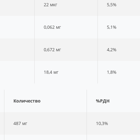
22 мкг
5,5%
0,062 мг
5,1%
0,672 мг
4,2%
18,4 мг
1,8%
Количество
%РДН
487 мг
10,3%