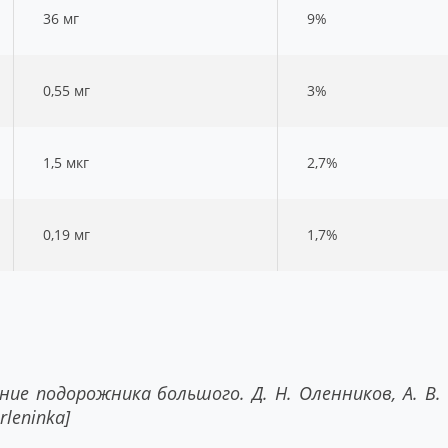
36 мг
9%
0,55 мг
3%
1,5 мкг
2,7%
0,19 мг
1,7%
ние подорожника большого. Д. Н. Оленников, A. B.
rleninka]