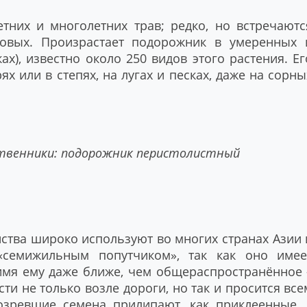
тних и многолетних трав; редко, но встречаютс
ковых. Произрастает подорожник в умеренных 
ах), известно около 250 видов этого растения. Ег
х или в степях, на лугах и песках, даже на сорны
твенники: подорожник перистолистный
ства широко используют во многих странах Азии 
«семижильным попутчиком», так как оно имее
имя ему даже ближе, чем общераспространённое 
ти не только возле дороги, но так и просится все
озревшие семена прилипают, как приклеенные, 