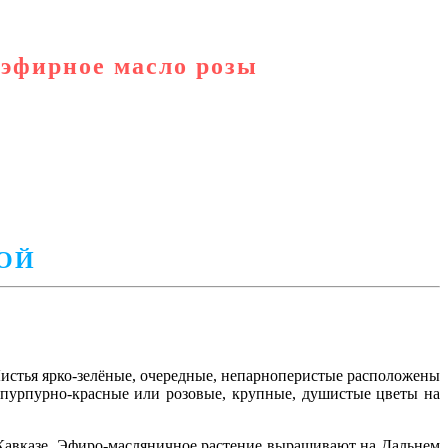
 эфирное масло розы
ОЙ
Листья ярко-зелёные, очередные, непарноперистые расположены
 пурпурно-красные или розовые, крупные, душистые цветы на
а Кавказе. Эфиро-масляничное растение выращивают на Дальнем