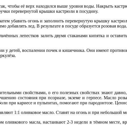
ак, чтобы её верх находился выше уровня воды. Накрыть кастр
 с ручки перевернутой крышки кастрюли в посудину.
затем убавить огонь и заполнить перевернутую крышку кастрюли
о добавлять лед. В результате в посуде образуется розовая вода.
ьчённых лепестков залить двумя стаканами кипятка и оставить 
ии у детей, воспалении почек и кишечника. Они имеют противог
ркулёза.
ительными свойствами, о его полезных свойствах знают давно,
учшению состояния при псориазе, экземе и герпесе. Масло роз
 боли при кариесе и пульпитах, помогают при пародонтозе. Цен
авляют 1:1 оливковое масло. Ставят на огонь и при небольшой 
ом оливкового масла, настаивают 2-3 недели в тёмном месте, в