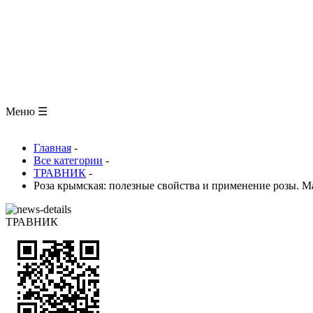
ЗООЛОГИЯ
АНАТОМИЯ ЧЕЛОВЕКА
ОБЩАЯ БИОЛОГИЯ
МЕДИЦИНА
РАЗНОЕ
ТРАВНИК
ЦВЕТОВОД
Глоссарий
Меню ☰
Главная
-
Все категории
-
ТРАВНИК
-
Роза крымская: полезные свойства и применение розы. М
ТРАВНИК