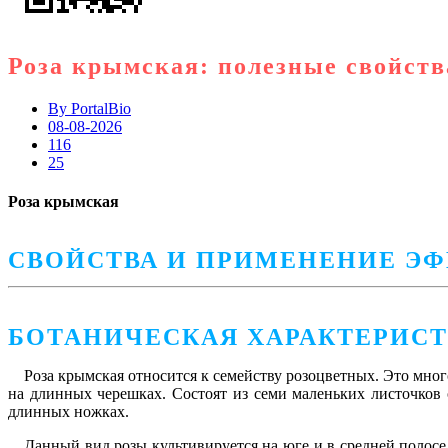
Роза крымская: полезные свойств
By
PortalBio
08-08-2026
116
25
Роза крымская
СВОЙСТВА И ПРИМЕНЕНИЕ Э
БОТАНИЧЕСКАЯ ХАРАКТЕРИС
Роза крымская
относится к семейству розоцветных. Это мног
на длинных черешках. Состоят из семи маленьких листочков
длинных ножках.
Данный вид розы культивируется на юге и в средней полос