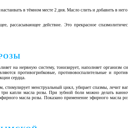
 настаивать в тёмном месте 2 дня. Масло слить и добавить в нег
ее, рассасывающее действие. Это прекрасное спазмолитиче
РОЗЫ
ияет на нервную систему, тонизирует, наполняет организм си
вляются противогрибковые, противовоспалительные и проти
кции сердца.
м, стимулирует менструальный цикл, убирает спазмы, лечит в
 три капли масла розы. При зубной боли можно делать ванно
 эфирного масла розы. Показано применение эфирного масла ро