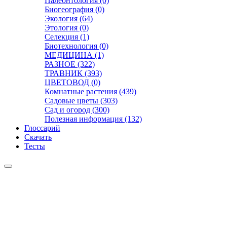
Палеонтология (0)
Биогеография (0)
Экология (64)
Этология (0)
Селекция (1)
Биотехнология (0)
МЕДИЦИНА (1)
РАЗНОЕ (322)
ТРАВНИК (393)
ЦВЕТОВОД (0)
Комнатные растения (439)
Садовые цветы (303)
Сад и огород (300)
Полезная информация (132)
Глоссарий
Скачать
Тесты
Видео
Чат
Лента
Презентации
БОТАНИКА