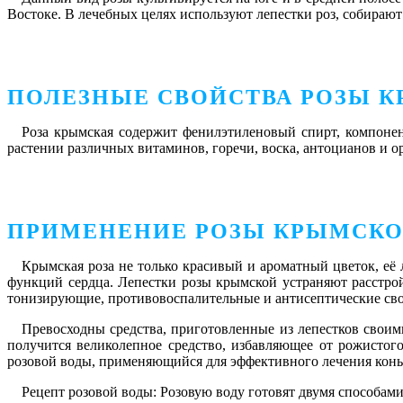
Востоке. В лечебных целях используют лепестки роз, собирают 
ПОЛЕЗНЫЕ СВОЙСТВА РОЗЫ 
Роза крымская содержит фенилэтиленовый спирт, компоне
растении различных витаминов, горечи, воска, антоцианов и о
ПРИМЕНЕНИЕ РОЗЫ КРЫМСК
Крымская роза не только красивый и ароматный цветок, её
функций сердца. Лепестки розы крымской устраняют расстрой
тонизирующие, противовоспалительные и антисептические сво
Превосходны средства, приготовленные из лепестков сво
получится великолепное средство, избавляющее от рожисто
розовой воды, применяющийся для эффективного лечения конью
Рецепт розовой воды:
Розовую воду готовят двумя способами.