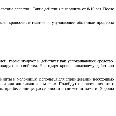
о свежие лепестки. Такие действия выполнить от 8-10 раз. После
ское, кровоочистительное и улучшающее обменные процессы
лой, гармонизирует и действует как успокаивающее средство.
вовирусные свойства. Благодаря кровоочищающему действию
агиниты и молочницу. Используя для спринцеваний необходимо
чки или аппликации с маслом. Подойдут и полоскания рта с
зы при бессоннице, рассеянности и снижении памяти. Хорошо