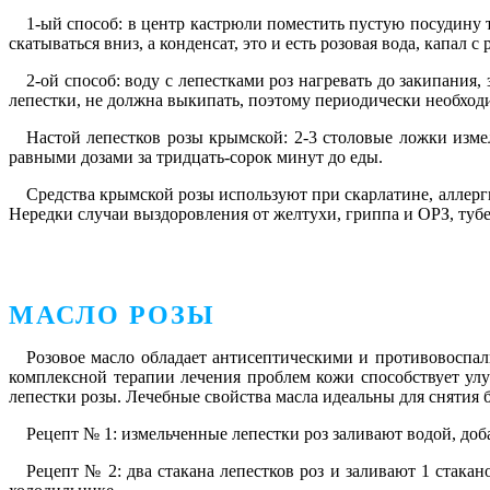
1-ый способ:
в центр кастрюли поместить пустую посудину т
скатываться вниз, а конденсат, это и есть розовая вода, капал
2-ой способ:
воду с лепестками роз
нагревать до закипания, 
лепестки, не должна выкипать, поэтому периодически необходим
Настой лепестков розы крымской:
2-3 столовые ложки измел
равными дозами за тридцать-сорок минут до еды.
Средства крымской розы используют при скарлатине, аллерг
Нередки случаи выздоровления от желтухи, гриппа и ОРЗ, тубе
МАСЛО РОЗЫ
Розовое масло обладает антисептическими и противовоспал
комплексной терапии лечения проблем кожи способствует ул
лепестки розы. Лечебные свойства масла идеальны для снятия
Рецепт № 1:
измельченные лепестки роз заливают водой, доб
Рецепт № 2:
два стакана лепестков роз и заливают 1 стакан