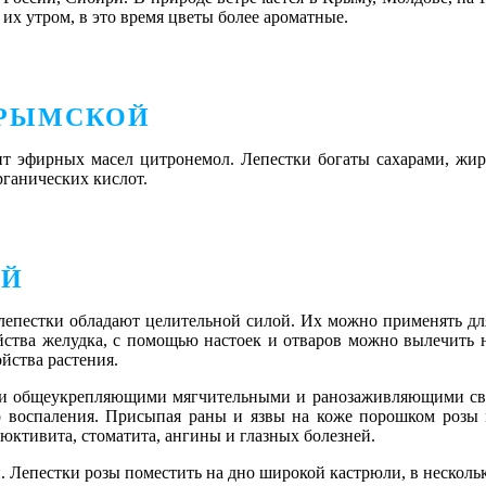
их утром, в это время цветы более ароматные.
КРЫМСКОЙ
нт эфирных масел цитронемол. Лепестки богаты сахарами, жи
рганических кислот.
ОЙ
 лепестки обладают целительной силой. Их можно применять дл
ства желудка, с помощью настоек и отваров можно вылечить н
йства растения.
ими общеукрепляющими мягчительными и ранозаживляющими сво
го воспаления. Присыпая раны и язвы на коже порошком розы 
ктивита, стоматита, ангины и глазных болезней.
 Лепестки розы поместить на дно широкой кастрюли, в нескольк