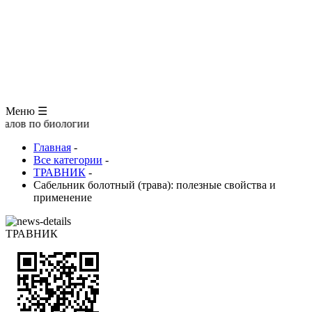
ЗООЛОГИЯ
АНАТОМИЯ ЧЕЛОВЕКА
ОБЩАЯ БИОЛОГИЯ
МЕДИЦИНА
РАЗНОЕ
ТРАВНИК
ЦВЕТОВОД
Глоссарий
Меню ☰
иологии
Главная
-
Все категории
-
ТРАВНИК
-
Сабельник болотный (трава): полезные свойства и
применение
ТРАВНИК