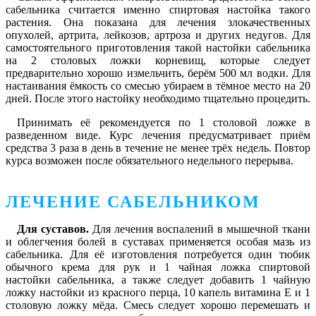
сабельника считается именно спиртовая настойка такого
растения. Она показана для лечения злокачественных
опухолей, артрита, лейкозов, артроза и других недугов. Для
самостоятельного приготовления такой настойки сабельника
на 2 столовых ложки корневищ, которые следует
предварительно хорошо измельчить, берём 500 мл водки. Для
настаивания ёмкость со смесью убираем в тёмное место на 20
дней. После этого настойку необходимо тщательно процедить.
Принимать её рекомендуется по 1 столовой ложке в
разведенном виде. Курс лечения предусматривает приём
средства 3 раза в день в течение не менее трёх недель. Повтор
курса возможен после обязательного недельного перерыва.
ЛЕЧЕНИЕ САБЕЛЬНИКОМ
Для суставов.
Для лечения воспалений в мышечной ткани
и облегчения болей в суставах применяется особая мазь из
сабельника. Для её изготовления потребуется один тюбик
обычного крема для рук и 1 чайная ложка спиртовой
настойки сабельника, а также следует добавить 1 чайную
ложку настойки из красного перца, 10 капель витамина Е и 1
столовую ложку мёда. Смесь следует хорошо перемешать и