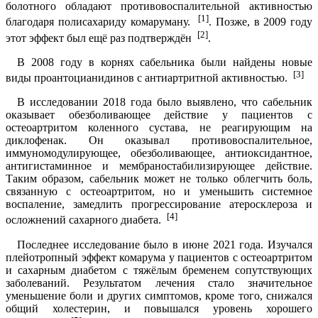
болотного обладают противовоспалительной активностью
[1]
благодаря полисахариду комаруману.
. Позже, в 2009 году
[2]
этот эффект был ещё раз подтверждён
.
В 2008 году в корнях сабельника были найдены новые
[3]
виды проантоцианидинов с антиартритной активностью.
В исследовании 2018 года было выявлено, что сабельник
оказывает обезболивающее действие у пациентов с
остеоартритом коленного сустава, не реагирующим на
диклофенак. Он оказывал противовоспалительное,
иммуномодулирующее, обезболивающее, антиоксидантное,
антигистаминное и мембраностабилизирующее действие.
Таким образом, сабельник может не только облегчить боль,
связанную с остеоартритом, но и уменьшить системное
воспаление, замедлить прогрессирование атеросклероза и
[4]
осложнений сахарного диабета.
Последнее исследование было в июне 2021 года. Изучался
плейотропный эффект комарума у пациентов с остеоартритом
и сахарным диабетом с тяжёлым бременем сопутствующих
заболеваний. Результатом лечения стало значительное
уменьшение боли и других симптомов, кроме того, снижался
общий холестерин, и повышался уровень хорошего