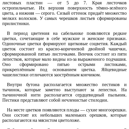
листовых пластин — от 5 до 7. Края листочков
остропильчатые. Их верхняя поверхность тёмно-зелёного
цвета, а нижняя — серого. Сизый оттенок придаёт множество
мелких волосков. У самых черешков листьев сформированы
прилистники.
В период цветения на сабельнике появляются редкие
цветки, сочетающие в себе мужские и женские признаки.
Одиночные цветки формируют щитковые соцветия. Каждый
цветок состоит из красно-коричневой двойной чашечки,
сформированной пятью листочками. Венчик состоит из пяти
лепестков, которые мало видны из-за выраженного подчашия.
Оно сформировано пятью острыми листиками,
прикреплённым под основанием цветка. Яйцевидные
чашелистики отличаются заострённым кончиком.
Внутри бутона располагается множество пестиков и
тычинок, которые заметно выступают за лепестки. На
тычиночной нити располагается сердцевидный пыльник.
Пестики представляют собой нечленистые стилодии.
На месте цветков появляются плоды — сухие многоорешки.
Они состоят их небольших маленьких орешков, которые
располагаются на мясистом цветоложе.