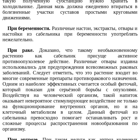
такую полученную субстанцию нужно хранить в
холодильнике. Данная мазь должна ежедневно втираться в
болезненные участки суставов простыми круговыми
движениями.
При беременности.
Различные настои, экстракты, отвары и
настойки из сабельника при беременности употреблять
нежелательно.
При раке.
Доказано, что такому необыкновенному
растению как сабельник присуще активное
противоопухолевое действие. Различные отвары издавна
использовались для предупреждения всевозможных раковых
заболеваний. Следует отметить, что это растение входит во
многие современные препараты противоракового назначения.
Одним из наиболее эффективных считается особый фиточай,
который показан для серьёзной борьбы с опухолями.
Воздействуя на человеческий организм, такой напиток
оказывает невероятное стимулирующее воздействие не только
на функционирование внутренних органов, но и на
клеточный метаболизм в целом. Данный фиточай из
сабельника превосходно помогает останавливать рост и
сложные процессы распространения новообразования по
организму.
При артрозе.
При таком недуге как артроз коленных