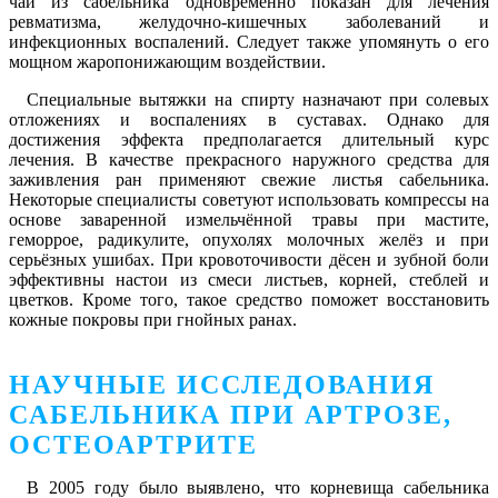
чай из сабельника одновременно показан для лечения
ревматизма, желудочно-кишечных заболеваний и
инфекционных воспалений. Следует также упомянуть о его
мощном жаропонижающим воздействии.
Специальные вытяжки на спирту назначают при солевых
отложениях и воспалениях в суставах. Однако для
достижения эффекта предполагается длительный курс
лечения. В качестве прекрасного наружного средства для
заживления ран применяют свежие листья сабельника.
Некоторые специалисты советуют использовать компрессы на
основе заваренной измельчённой травы при мастите,
геморрое, радикулите, опухолях молочных желёз и при
серьёзных ушибах. При кровоточивости дёсен и зубной боли
эффективны настои из смеси листьев, корней, стеблей и
цветков. Кроме того, такое средство поможет восстановить
кожные покровы при гнойных ранах.
НАУЧНЫЕ ИССЛЕДОВАНИЯ
САБЕЛЬНИКА ПРИ АРТРОЗЕ,
ОСТЕОАРТРИТЕ
В 2005 году было выявлено, что корневища сабельника