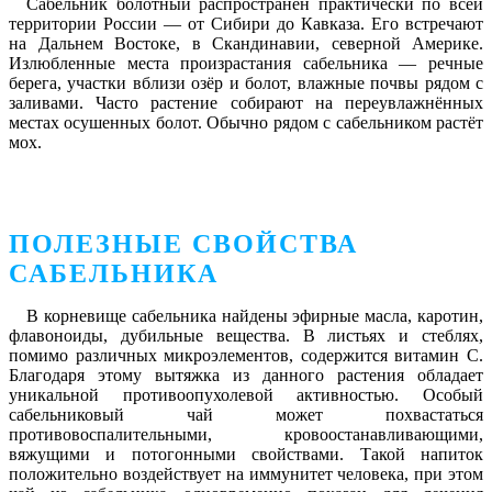
Сабельник болотный распространён практически по всей
территории России — от Сибири до Кавказа. Его встречают
на Дальнем Востоке, в Скандинавии, северной Америке.
Излюбленные места произрастания сабельника — речные
берега, участки вблизи озёр и болот, влажные почвы рядом с
заливами. Часто растение собирают на переувлажнённых
местах осушенных болот. Обычно рядом с сабельником растёт
мох.
ПОЛЕЗНЫЕ СВОЙСТВА
САБЕЛЬНИКА
В корневище сабельника найдены эфирные масла, каротин,
флавоноиды, дубильные вещества. В листьях и стеблях,
помимо различных микроэлементов, содержится витамин С.
Благодаря этому вытяжка из данного растения обладает
уникальной противоопухолевой активностью. Особый
сабельниковый чай может похвастаться
противовоспалительными, кровоостанавливающими,
вяжущими и потогонными свойствами. Такой напиток
положительно воздействует на иммунитет человека, при этом