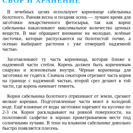
СБОР И ХРАНЕНИЕ
В лечебных целях используют корневище сабельника
болотного. Ранняя весна и поздняя осень — лучшее время для
заготовки лекарственного фитосырья, так как корни
сабельника накапливают максимальное количество ценных
веществ. В мае обращают внимание на молодые, зелёные
листочки, которые распускаются на болотистой почве, а
осенью выбирают растения с уже отмершей надземной
частью.
Заготавливают ту часть корневища, которая ближе к
надземной части стебля. Корень должен быть коричневым
снаружи и зеленоватым внутри. Чёрные корневища для
заготовки не годятся. Сначала секатором отрезают часть корня
на границе с надземной частью, второй срез делают в той
части, где корень начинает темнеть.
Корни сабельника болотного отряхивают от земли, срезают
мелкие корешки. Подготовленные части моют в холодной
воде. Ещё влажные от воды заготовки нарезают на кусочки по
2-3 см. Корни раскладывают на ровной поверхности, на
полотняной салфетке в хорошо проветриваемом месте под
солнечными лучами. В тени на влажном сабельнике довольно
быстро появляется плесень.