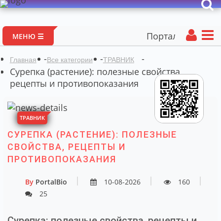
Портал авторских материа
МЕНЮ ☰
-
-
-
Главная
Все категории
ТРАВНИК
Сурепка (растение): полезные свойства,
рецепты и противопоказания
ТРАВНИК
СУРЕПКА (РАСТЕНИЕ): ПОЛЕЗНЫЕ
СВОЙСТВА, РЕЦЕПТЫ И
ПРОТИВОПОКАЗАНИЯ
By
PortalBio
10-08-2026
160
25
Сурепка: полезные свойства, рецепты и