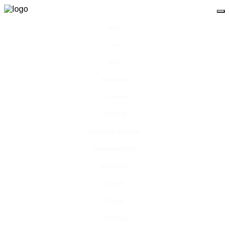
Видео
Чат
Лента
Презентации
БОТАНИКА
ЗООЛОГИЯ
АНАТОМИЯ ЧЕЛОВЕКА
ОБЩАЯ БИОЛОГИЯ
МЕДИЦИНА
РАЗНОЕ
ТРАВНИК
ЦВЕТОВОД