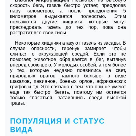
скорость бега, газель быстро устает, преодолев
пару километров, а после преодоления 5
километров выдыхается полностью. Этим
пользуются другие хищники, которые могут
преследовать газель до тех пор, пока она
растратит все свои силы.
Некоторые хищники атакуют газель из засады. В
случае опасности, геренук замирает, чтобы
слиться с окружающей средой. Если это не
помогает, животное обращается в бег, вытянув
вперед свою шею. У молодых особей, а тем более
у тех, которые недавно появились на свет,
природных врагов намного больше, в виде
шакалов, павианов, боевых орлов, африканских
грифов и т.д. Это связано с тем, что они не умеют
еще так быстро бегать, поэтому им остается
только спасаться, затаившись среди высокой
травы.
ПОПУЛЯЦИЯ И СТАТУС
ВИДА