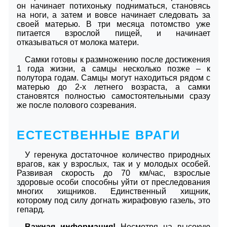
он начинает потихоньку подниматься, становясь
на ноги, а затем и вовсе начинает следовать за
своей матерью. В три месяца потомство уже
питается взрослой пищей, и начинает
отказываться от молока матери.
Самки готовы к размножению после достижения
1 года жизни, а самцы несколько позже – к
полутора годам. Самцы могут находиться рядом с
матерью до 2-х летнего возраста, а самки
становятся полностью самостоятельными сразу
же после полового созревания.
ЕСТЕСТВЕННЫЕ ВРАГИ
У геренука достаточное количество природных
врагов, как у взрослых, так и у молодых особей.
Развивая скорость до 70 км/час, взрослые
здоровые особи способны уйти от преследования
многих хищников. Единственный хищник,
которому под силу догнать жирафовую газель, это
гепард.
Важная информация!
Несмотря на высокую