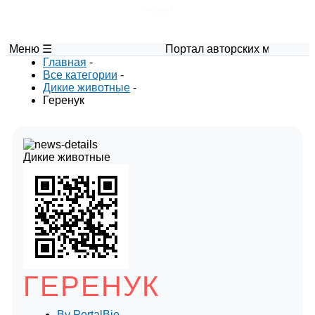
Глоссарий
Меню ☰
Портал авторских материалов по би
Главная
-
Все категории
-
Дикие животные
-
Геренук
Дикие животные
ГЕРЕНУК
By
PortalBio