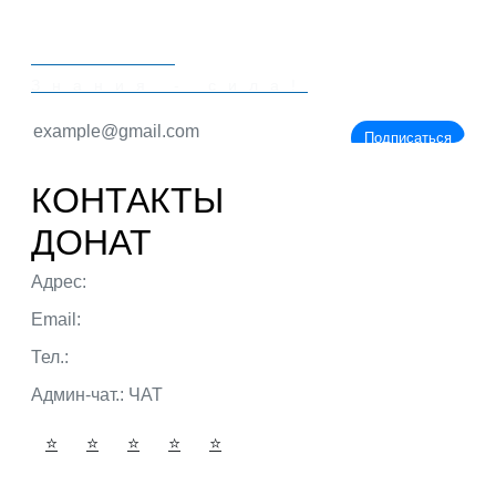
PORTALBIO
Знания - сила!
Подписаться
КОНТАКТЫ
ДОНАТ
Адрес:
г. Тюмень ул. 50 лет Октября
Email:
admin@portalbio.ru
Тел.:
+7 (932) 324 39 51
Админ-чат.:
ЧАТ
⭐
⭐
⭐
⭐
⭐