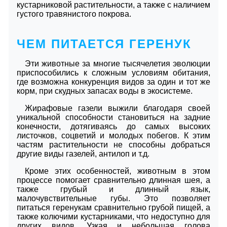
кустарниковой растительности, а также с наличием
густого травянистого покрова.
ЧЕМ ПИТАЕТСЯ ГЕРЕНУК
Эти животные за многие тысячелетия эволюции
приспособились к сложным условиям обитания,
где возможна конкуренция видов за один и тот же
корм, при скудных запасах воды в экосистеме.
Жирафовые газели выжили благодаря своей
уникальной способности становиться на задние
конечности, дотягиваясь до самых высоких
листочков, соцветий и молодых побегов. К этим
частям растительности не способны добраться
другие виды газелей, антилоп и т.д.
Кроме этих особенностей, животным в этом
процессе помогает сравнительно длинная шея, а
также грубый и длинный язык,
малочувствительные губы. Это позволяет
питаться геренукам сравнительно грубой пищей, а
также колючими кустарниками, что недоступно для
других видов. Узкая и небольшая голова