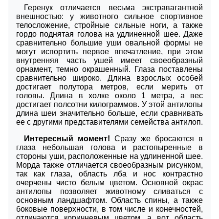
Геренук отличается весьма экстравагантной
внешностью: у животного сильное спортивное
телосложение, стройные сильные ноги, а также
гордо поднятая голова на удлиненной шее. Даже
сравнительно большие уши овальной формы не
могут испортить первое впечатление, при этом
внутренняя часть ушей имеет своеобразный
орнамент, темно окрашенный. Глаза поставлены
сравнительно широко. Длина взрослых особей
достигает полутора метров, если мерить от
головы. Длина в холке около 1 метра, а вес
достигает полсотни килограммов. У этой антилопы
длина шеи значительно больше, если сравнивать
ее с другими представителями семейства антилоп.
Интересный момент!
Сразу же бросаются в
глаза небольшая голова и растопыренные в
стороны уши, расположенные на удлиненной шее.
Морда также отличается своеобразным рисунком,
так как глаза, область лба и нос контрастно
очерчены чисто белым цветом. Основной окрас
антилопы позволяет животному сливаться с
основным ландшафтом. Область спины, а также
боковые поверхности, в том числе и конечностей,
отличаются коричневым цветом, а вот область