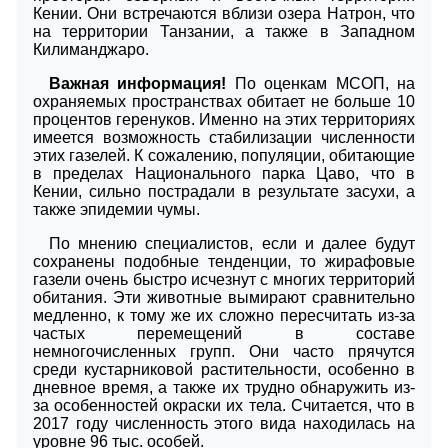
Кении. Они встречаются вблизи озера Натрон, что
на территории Танзании, а также в Западном
Килиманджаро.
Важная информация!
По оценкам МСОП, на
охраняемых пространствах обитает не больше 10
процентов геренуков. Именно на этих территориях
имеется возможность стабилизации численности
этих газелей. К сожалению, популяции, обитающие
в пределах Национального парка Цаво, что в
Кении, сильно пострадали в результате засухи, а
также эпидемии чумы.
По мнению специалистов, если и далее будут
сохранены подобные тенденции, то жирафовые
газели очень быстро исчезнут с многих территорий
обитания. Эти животные вымирают сравнительно
медленно, к тому же их сложно пересчитать из-за
частых перемещений в составе
немногочисленных групп. Они часто прячутся
среди кустарниковой растительности, особенно в
дневное время, а также их трудно обнаружить из-
за особенностей окраски их тела. Считается, что в
2017 году численность этого вида находилась на
уровне 96 тыс. особей.