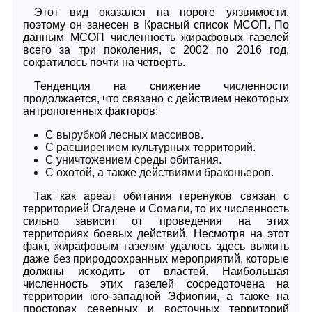
Этот вид оказался на пороге уязвимости,
поэтому он занесен в Красный список МСОП. По
данным МСОП численность жирафовых газелей
всего за три поколения, с 2002 по 2016 год,
сократилось почти на четверть.
Тенденция на снижение численности
продолжается, что связано с действием некоторых
антропогенных факторов:
С вырубкой лесных массивов.
С расширением культурных территорий.
С уничтожением среды обитания.
С охотой, а также действиями браконьеров.
Так как ареал обитания геренуков связан с
территорией Огадене и Сомали, то их численность
сильно зависит от проведения на этих
территориях боевых действий. Несмотря на этот
факт, жирафовым газелям удалось здесь выжить
даже без природоохранных мероприятий, которые
должны исходить от властей. Наибольшая
численность этих газелей сосредоточена на
территории юго-западной Эфиопии, а также на
просторах северных и восточных территорий