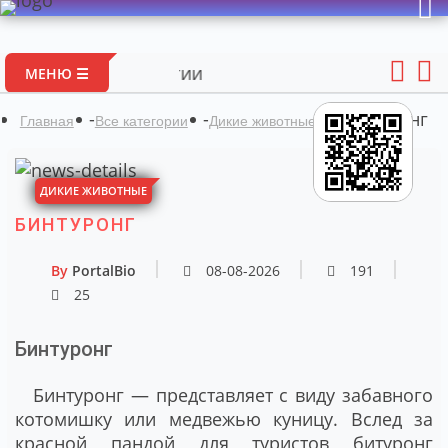
Портал авторс
МЕНЮ ☰
-
-
-
Бинтуронг
Главная
Все категории
Дикие животные
ДИКИЕ ЖИВОТНЫЕ
БИНТУРОНГ
By
PortalBio
08-08-2026
191
25
Бинтуронг
Бинтуронг — представляет с виду забавного
котомишку или медвежью куницу. Вслед за
красной пандой для туристов битуронг