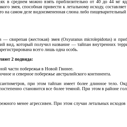
иях в среднем можно взять приблизительно от 40 до 44 мг я
ого змея, способная привести к летальному исходу, составляет L
то на самом деле видоизмененная слюна либо пищеварительный ф
 — свирепая (жестокая) змея (Oxyuranus microlерidоtus) и при
тий вид, который получил название — тайпан внутренних террит
арегистрирована всего лишь одна особь.
ляют 2 подвида:
чной части побережья в Новой Гвинее.
точное и северное побережье австралийского континента.
 сантиметров, при этом тайпан имеет более длинное тело. Ок
остепенно становится все более темной. При этом в районе го
ежного менее агрессивен. При этом случаи летальных исходов 