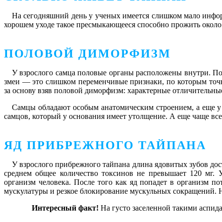
На сегодняшний день у ученых имеется слишком мало инфор
хорошем уходе такое пресмыкающееся способно прожить около 
ПОЛОВОЙ ДИМОРФИЗМ
У взрослого самца половые органы расположены внутри. По
змеи — это слишком переменчивые признаки, по которым точн
за основу взяв половой диморфизм: характерные отличительны
Самцы обладают особым анатомическим строением, а еще у 
самцов, который у основания имеет утолщение. А еще чаще вс
ЯД ПРИБРЕЖНОГО ТАЙПАНА
У взрослого прибрежного тайпана длина ядовитых зубов до
среднем общее количество токсинов не превышает 120 мг.
организм человека. После того как яд попадет в организм п
мускулатуры и резкое блокирование мускульных сокращений. Наи
Интересный факт!
На густо заселенной такими аспида