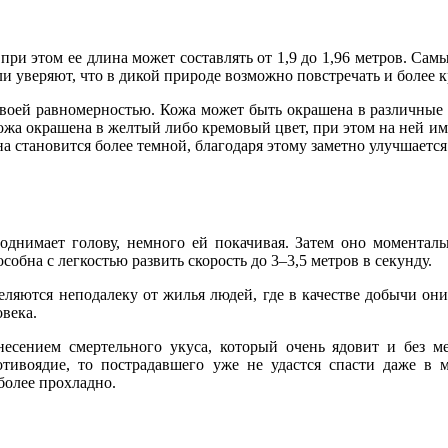
при этом ее длина может составлять от 1,9 до 1,96 метров. Са
ли уверяют, что в дикой природе возможно повстречать и более
воей равномерностью. Кожа может быть окрашена в различные о
кожа окрашена в желтый либо кремовый цвет, при этом на ней 
а становится более темной, благодаря этому заметно улучшается
днимает голову, немного ей покачивая. Затем оно моменталь
собна с легкостью развить скорость до 3–3,5 метров в секунду.
ляются неподалеку от жилья людей, где в качестве добычи он
века.
несением смертельного укуса, который очень ядовит и без 
тивоядие, то пострадавшего уже не удастся спасти даже в м
 более прохладно.