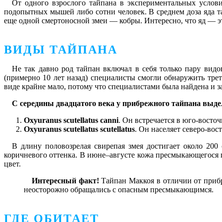
От одного взрослого тайпана в экспериментальных услов
подопытных мышей либо сотни человек. В среднем доза яда так
еще одной смертоносной змеи — кобры. Интересно, что яд — э
ВИДЫ ТАЙПАНА
Не так давно род тайпан включал в себя только пару видов
(примерно 10 лет назад) специалисты смогли обнаружить тре
виде крайне мало, потому что специалистами была найдена и з
С середины двадцатого века у прибрежного тайпана выде
Oxyuranus scutellatus canni
. Он встречается в юго-восто
Oxyuranus scutellatus scutellatus
. Он населяет северо-вос
В длину половозрелая свирепая змея достигает около 200
коричневого оттенка. В июне–августе кожа пресмыкающегося п
цвет.
Интересный факт!
Тайпан Маккоя в отличии от прибр
неосторожно обращались с опасным пресмыкающимся.
ГДЕ ОБИТАЕТ