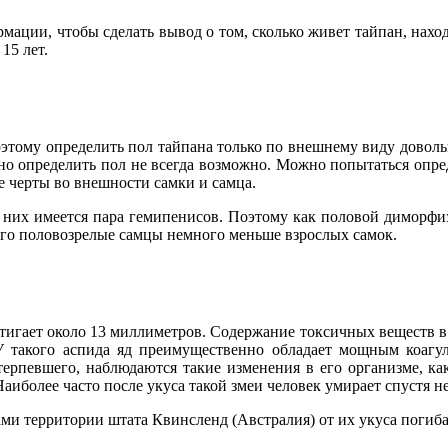
мации, чтобы сделать вывод о том, сколько живет тайпан, нах
15 лет.
этому определить пол тайпана только по внешнему виду доволь
о определить пол не всегда возможно. Можно попытаться опреде
е черты во внешности самки и самца.
них имеется пара гемипенисов. Поэтому как половой диморфизм
его половозрелые самцы немного меньше взрослых самок.
стигает около 13 миллиметров. Содержание токсичных веществ 
 У такого аспида яд преимущественно обладает мощным коаг
отерпевшего, наблюдаются такие изменения в его организме, к
более часто после укуса такой змеи человек умирает спустя не 
ми территории штата Квинсленд (Австралия) от их укуса погибае