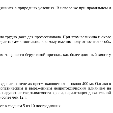
одящийся в природных условиях. В неволе же при правильном и
но трудно даже для профессионала. При этом величина и окрас
лить самостоятельно, к какому именно полу относится особь,
 чаще всего берут такой признак, как более длинный хвост у
в ядовитых железах пресмыкающегося — около 400 мг. Однако в
улопатическим и выраженным нейротоксическим влиянием на
ак нарушение свертываемости крови, парализация дыхательной
более чем 12 ч.
т в среднем 5 из 10 пострадавших.