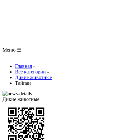
ЗООЛОГИЯ
АНАТОМИЯ ЧЕЛОВЕКА
ОБЩАЯ БИОЛОГИЯ
МЕДИЦИНА
РАЗНОЕ
ТРАВНИК
ЦВЕТОВОД
Глоссарий
Меню ☰
Главная
-
Все категории
-
Дикие животные
-
Тайпан
Дикие животные