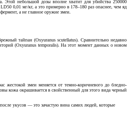
да. Этой небольшой дозы вполне хватит для убийства 250000
D50 0,01 мг/кг, а это примерно в 178–180 раз опаснее, чем яд
ермент, а не главное оружие змеи.
брежный тайпан (Oxyuranus scutellatus). Сравнительно недавно
орий (Oxyuranus temporalis). На этот момент данных о новом
рас жестокой змеи меняется от темно-коричневого до бледно-
ловы кожа окрашивается в свойственный для этого вида черный
после укусов — это зачастую вина самих людей, которые