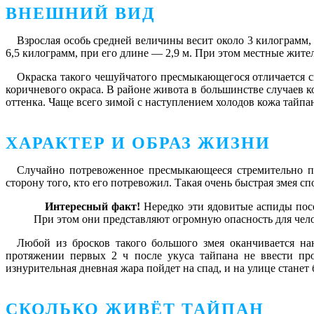
ВНЕШНИЙ ВИД
Взрослая особь средней величины весит около 3 килограмм, 
6,5 килограмм, при его длине — 2,9 м. При этом местные жите
Окраска такого чешуйчатого пресмыкающегося отличается с
коричневого окраса. В районе живота в большинстве случаев 
оттенка. Чаще всего зимой с наступлением холодов кожа тайпан
ХАРАКТЕР И ОБРАЗ ЖИЗНИ
Случайно потревоженное пресмыкающееся стремительно по
сторону того, кто его потревожил. Такая очень быстрая змея спо
Интересный факт!
Нередко эти ядовитые аспиды посе
При этом они представляют огромную опасность для чело
Любой из бросков такого большого змея оканчивается на
протяжении первых 2 ч после укуса тайпана не ввести про
изнурительная дневная жара пойдет на спад, и на улице станет
СКОЛЬКО ЖИВЁТ ТАЙПАН