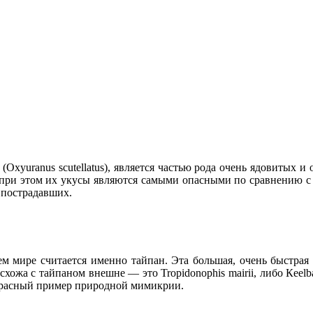
Oxyuranus scutellatus), является частью рода очень ядовитых 
при этом их укусы являются самыми опасными по сравнению с 
 пострадавших.
м мире считается именно тайпан. Эта большая, очень быстрая 
хожа с тайпаном внешне — это Tropidonophis mairii, либо Кeelbac
екрасный пример природной мимикрии.