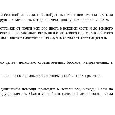
мый большой из когда-либо найденных тайпанов имел массу тела
 крупных тайпанов, которые имеют длину намного больше 3 м.
ттенки: от почти черного цвета в верхней части и до темного
имеются нерегулярные пятнышки оранжевого или светло-желтого
 поглощение солнечного тепла, что помогает змее согреться.
но делает несколько стремительных бросков, направленных в
и чаще всего используют лягушек и небольших грызунов.
медицинской помощи приводит к летальному исходу. Если на
едучреждении. Охотится тайпан начинает лишь тогда, когда