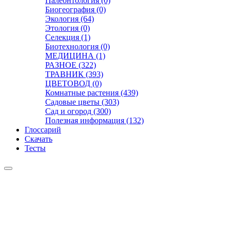
Палеонтология (0)
Биогеография (0)
Экология (64)
Этология (0)
Селекция (1)
Биотехнология (0)
МЕДИЦИНА (1)
РАЗНОЕ (322)
ТРАВНИК (393)
ЦВЕТОВОД (0)
Комнатные растения (439)
Садовые цветы (303)
Сад и огород (300)
Полезная информация (132)
Глоссарий
Скачать
Тесты
Видео
Чат
Лента
Презентации
БОТАНИКА