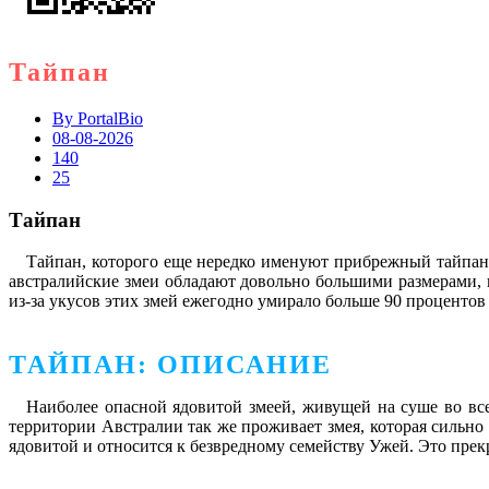
Тайпан
By
PortalBio
08-08-2026
140
25
Тайпан
Тайпан, которого еще нередко именуют прибрежный тайпан (
австралийские змеи обладают довольно большими размерами, 
из-за укусов этих змей ежегодно умирало больше 90 процентов
ТАЙПАН: ОПИСАНИЕ
Наиболее опасной ядовитой змеей, живущей на суше во все
территории Австралии так же проживает змея, которая сильно с
ядовитой и относится к безвредному семейству Ужей. Это пр