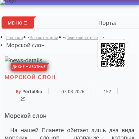
Портал авторских ма
МЕНЮ ☰
-
-
-
Главная
Все категории
Дикие животные
Морской слон
ДИКИЕ ЖИВОТНЫЕ
МОРСКОЙ СЛОН
By
PortalBio
07-08-2026
152
25
Морской слон
На нашей Планете обитает лишь два вида
морских слонов, название которых