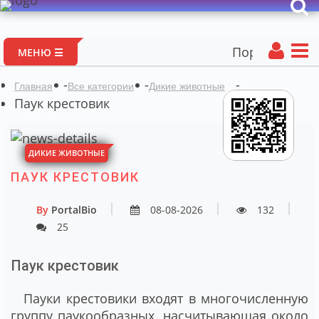
Портал авторских ма
МЕНЮ ☰
-
-
-
Главная
Все категории
Дикие животные
Паук крестовик
ДИКИЕ ЖИВОТНЫЕ
ПАУК КРЕСТОВИК
By
PortalBio
08-08-2026
132
25
Паук крестовик
Пауки крестовики входят в многочисленную
группу паукообразных, насчитывающая около