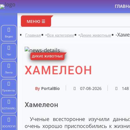
ГЛАВН
МЕНЮ ☰
-
-
-
Хаме
Главная
Все категории
Дикие животные
Видео
Чат
ДИКИЕ ЖИВОТНЫЕ
ХАМЕЛЕОН
Лента
By
PortalBio
07-08-2026
148
Презентации
Хамелеон
БОТАНИКА
Ученые всесторонне изучили данны
очень хорошо приспособились к жизни
ЗООЛОГИЯ