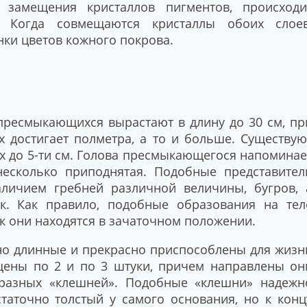
 замещения кристаллов пигментов, происходи
. Когда совмещаются кристаллы обоих слоев
ки цветов кожного покрова.
ресмыкающихся вырастают в длину до 30 см, пр
х достигает полметра, а то и больше. Существую
-х до 5-ти см. Голова пресмыкающегося напоминае
есколько приподнятая. Подобные представител
аличием гребней различной величины, бугров, 
к. Как правило, подобные образования на тел
к они находятся в зачаточном положении.
но длинные и прекрасно приспособлены для жизн
щены по 2 и по 3 штуки, причем направлены он
бразных «клешней». Подобные «клешни» надежн
статочно толстый у самого основания, но к конц