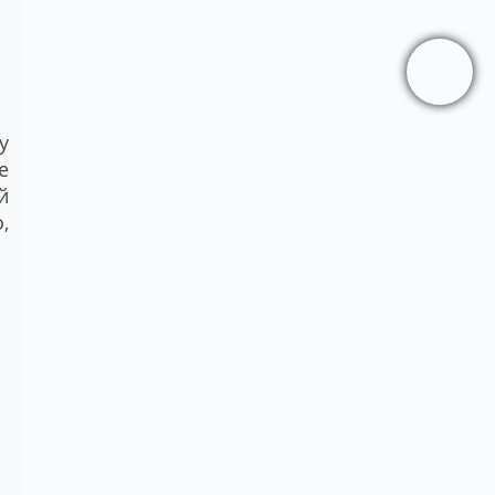
у
е
й
,