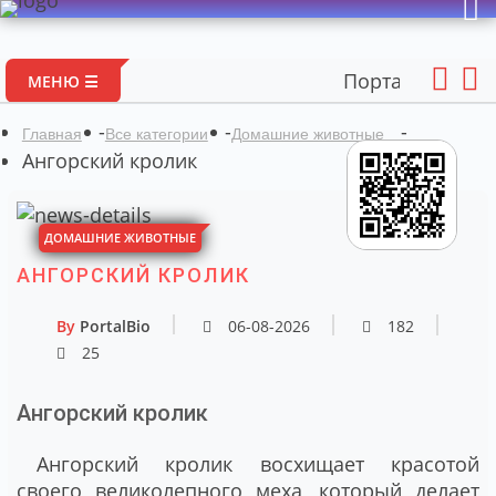
Портал авторских мате
МЕНЮ ☰
-
-
-
Главная
Все категории
Домашние животные
Ангорский кролик
ДОМАШНИЕ ЖИВОТНЫЕ
АНГОРСКИЙ КРОЛИК
By
PortalBio
06-08-2026
182
25
Ангорский кролик
Ангорский кролик восхищает красотой
своего великолепного меха, который делает