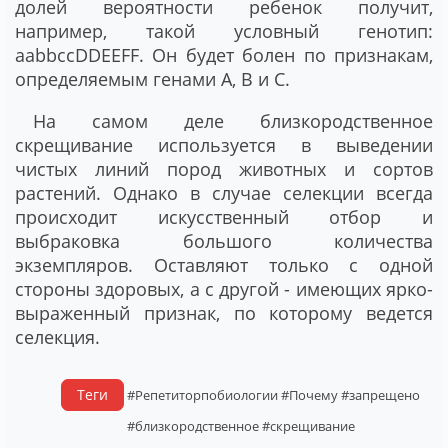
долей вероятности ребенок получит,
например, такой условный генотип:
aabbccDDEEFF. Он будет болен по признакам,
определяемым генами A, B и C.
На самом деле близкородственное
скрещивание используется в выведении
чистых линий пород животных и сортов
растений. Однако в случае селекции всегда
происходит искусственный отбор и
выбраковка большого количества
экземпляров. Оставляют только с одной
стороны здоровых, а с другой - имеющих ярко-
выраженный признак, по которому ведется
селекция.
Теги
#Репетиторпобиологии
#Почему
#запрещено
#близкородственное
#скрещивание