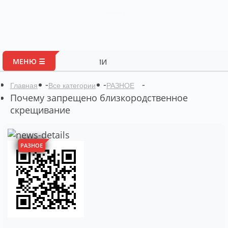
Глоссарий
Портал ав
МЕНЮ ☰
-
-
-
Главная
Все категории
РАЗНОЕ
Почему запрещено близкородственное
скрещивание
РАЗНОЕ