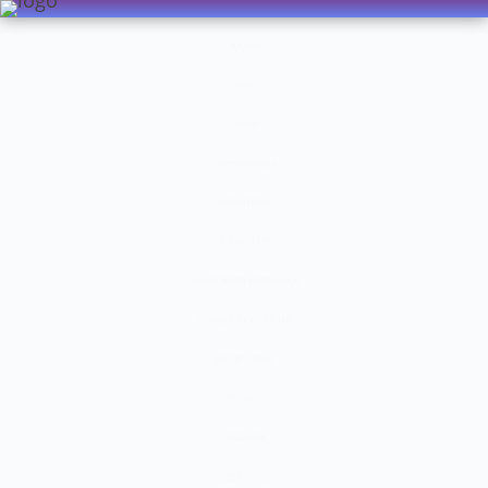
Видео
Чат
Лента
Презентации
БОТАНИКА
ЗООЛОГИЯ
АНАТОМИЯ ЧЕЛОВЕКА
ОБЩАЯ БИОЛОГИЯ
МЕДИЦИНА
РАЗНОЕ
ТРАВНИК
ЦВЕТОВОД