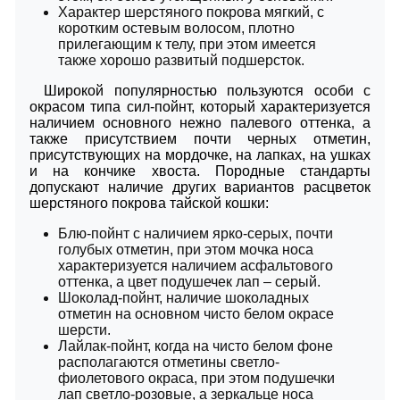
Характер шерстяного покрова мягкий, с
коротким остевым волосом, плотно
прилегающим к телу, при этом имеется
также хорошо развитый подшерсток.
Широкой популярностью пользуются особи с
окрасом типа сил-пойнт, который характеризуется
наличием основного нежно палевого оттенка, а
также присутствием почти черных отметин,
присутствующих на мордочке, на лапках, на ушках
и на кончике хвоста. Породные стандарты
допускают наличие других вариантов расцветок
шерстяного покрова тайской кошки:
Блю-пойнт с наличием ярко-серых, почти
голубых отметин, при этом мочка носа
характеризуется наличием асфальтового
оттенка, а цвет подушечек лап – серый.
Шоколад-пойнт, наличие шоколадных
отметин на основном чисто белом окрасе
шерсти.
Лайлак-пойнт, когда на чисто белом фоне
располагаются отметины светло-
фиолетового окраса, при этом подушечки
лап светло-розовые, а зеркальце носа