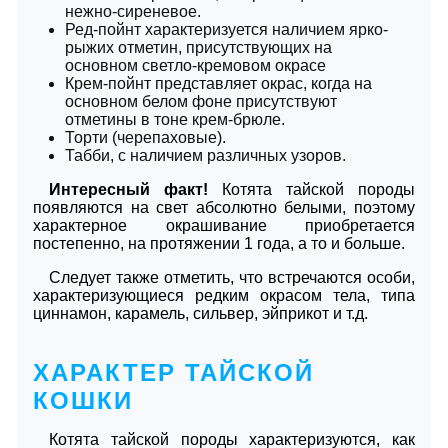
нежно-сиреневое.
Ред-пойнт характеризуется наличием ярко-
рыжих отметин, присутствующих на
основном светло-кремовом окрасе
Крем-пойнт представляет окрас, когда на
основном белом фоне присутствуют
отметины в тоне крем-брюле.
Торти (черепаховые).
Табби, с наличием различных узоров.
Интересный факт!
Котята тайской породы
появляются на свет абсолютно белыми, поэтому
характерное окрашивание приобретается
постепенно, на протяжении 1 года, а то и больше.
Следует также отметить, что встречаются особи,
характеризующиеся редким окрасом тела, типа
циннамон, карамель, сильвер, эйприкот и т.д.
ХАРАКТЕР ТАЙСКОЙ
КОШКИ
Котята тайской породы характеризуются, как