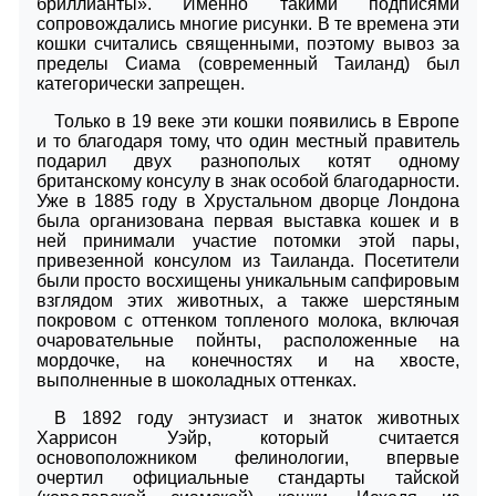
бриллианты». Именно такими подписями
сопровождались многие рисунки. В те времена эти
кошки считались священными, поэтому вывоз за
пределы Сиама (современный Таиланд) был
категорически запрещен.
Только в 19 веке эти кошки появились в Европе
и то благодаря тому, что один местный правитель
подарил двух разнополых котят одному
британскому консулу в знак особой благодарности.
Уже в 1885 году в Хрустальном дворце Лондона
была организована первая выставка кошек и в
ней принимали участие потомки этой пары,
привезенной консулом из Таиланда. Посетители
были просто восхищены уникальным сапфировым
взглядом этих животных, а также шерстяным
покровом с оттенком топленого молока, включая
очаровательные пойнты, расположенные на
мордочке, на конечностях и на хвосте,
выполненные в шоколадных оттенках.
В 1892 году энтузиаст и знаток животных
Харрисон Уэйр, который считается
основоположником фелинологии, впервые
очертил официальные стандарты тайской