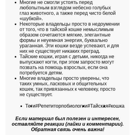
Многие не смогли устоять перед
любопытным взглядом небесно голубых
глаз животного, а также перед чисто белой
«шубкой».
Некоторые владельцы просто в недоумении
от того, что в тайской кошке немыслимым
образом сочетаются мягкие, элегантные
формы и неуемная энергия, буквально
ураганная. Эти кошки везде успевают, и для
них не существует никаких преград.
Тайские кошки, играя с детьми, никогда не
выпускают когти, при этом запросто могут
позвать на помощь взрослых, если она
потребуется детям.
Многие владельцы просто уверены, что
таких умных, ласковых и общительных
кошек, так привязанных к человеку, просто
не существует.
Теги
#Репетиторпобиологии
#Тайская
#кошка
Если материал был полезен и интересен,
оставляйте реакции (лайки и комментарии).
Обратная связь очень важна!