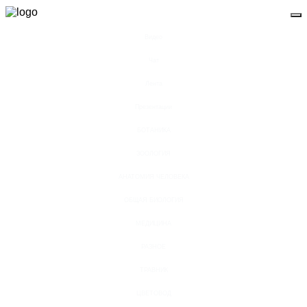
Видео
Чат
Лента
Презентации
БОТАНИКА
ЗООЛОГИЯ
АНАТОМИЯ ЧЕЛОВЕКА
ОБЩАЯ БИОЛОГИЯ
МЕДИЦИНА
РАЗНОЕ
ТРАВНИК
ЦВЕТОВОД