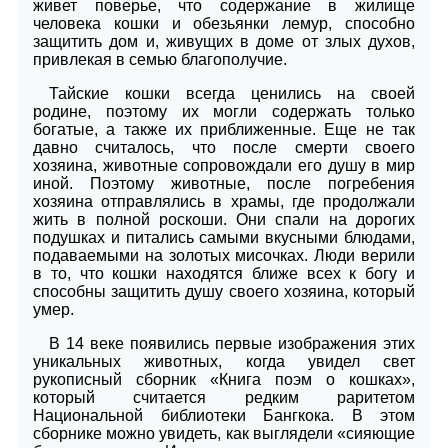
живет поверье, что содержание в жилище
человека кошки и обезьянки лемур, способно
защитить дом и, живущих в доме от злых духов,
привлекая в семью благополучие.
Тайские кошки всегда ценились на своей
родине, поэтому их могли содержать только
богатые, а также их приближенные. Еще не так
давно считалось, что после смерти своего
хозяина, животные сопровождали его душу в мир
иной. Поэтому животные, после погребения
хозяина отправлялись в храмы, где продолжали
жить в полной роскоши. Они спали на дорогих
подушках и питались самыми вкусными блюдами,
подаваемыми на золотых мисочках. Люди верили
в то, что кошки находятся ближе всех к богу и
способны защитить душу своего хозяина, который
умер.
В 14 веке появились первые изображения этих
уникальных животных, когда увидел свет
рукописный сборник «Книга поэм о кошках»,
который считается редким раритетом
Национальной библиотеки Бангкока. В этом
сборнике можно увидеть, как выглядели «сияющие