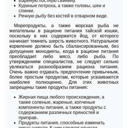
Вареную постную свинину.
Куриные потроха, а также головы, шеи и
спинки.
Речную рыбу без костей в отварном виде.
Морепродукты, а также морская рыба не
желательны в рационе питания тайской кошки,
поскольку в них содержится йод, от которого
начинает темнеть шерсть животного. Натуральное
кормление должно быть сбалансированным, без
допущения монодиеты, когда в рационе питания
преобладает либо мясо, либо рыба. По
утверждениям специалистов, не следует сильно
увлекаться разнообразием рациона питания.
Очень важно отдавать предпочтение привычным,
более простым продуктам, которые усваиваются
наиболее полноценно. Для этих животных
запрещены такие продукты питания:
Жирная пища любого происхождения, а
также соленые, жареные, копченые
компоненты питания, а также продукты с
содержанием различных пряностей и
приправ.
Продукты питания, способные изменить
окрас шерсти. К ним следует отнести