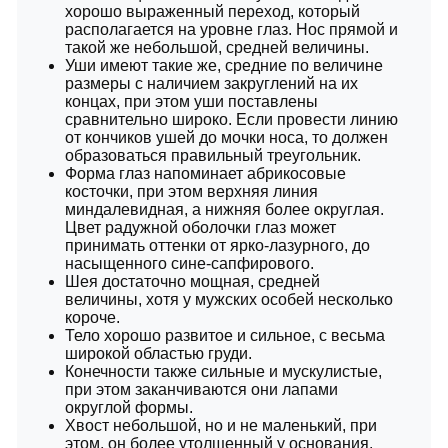
хорошо выраженный переход, который
располагается на уровне глаз. Нос прямой и
такой же небольшой, средней величины.
Уши имеют такие же, средние по величине
размеры с наличием закруглений на их
концах, при этом уши поставлены
сравнительно широко. Если провести линию
от кончиков ушей до мочки носа, то должен
образоваться правильный треугольник.
Форма глаз напоминает абрикосовые
косточки, при этом верхняя линия
миндалевидная, а нижняя более округлая.
Цвет радужной оболочки глаз может
принимать оттенки от ярко-лазурного, до
насыщенного сине-сапфирового.
Шея достаточно мощная, средней
величины, хотя у мужских особей несколько
короче.
Тело хорошо развитое и сильное, с весьма
широкой областью груди.
Конечности также сильные и мускулистые,
при этом заканчиваются они лапами
округлой формы.
Хвост небольшой, но и не маленький, при
этом, он более утолщенный у основания.