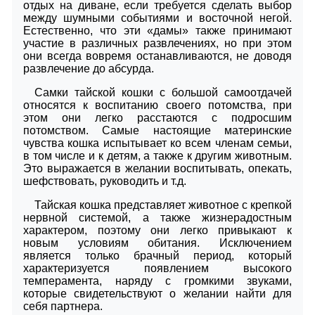
отдых на диване, если требуется сделать выбор
между шумными событиями и восточной негой.
Естественно, что эти «дамы» также принимают
участие в различных развлечениях, но при этом
они всегда вовремя останавливаются, не доводя
развлечение до абсурда.
Самки тайской кошки с большой самоотдачей
относятся к воспитанию своего потомства, при
этом они легко расстаются с подросшим
потомством. Самые настоящие материнские
чувства кошка испытывает ко всем членам семьи,
в том числе и к детям, а также к другим животным.
Это выражается в желании воспитывать, опекать,
шефствовать, руководить и т.д.
Тайская кошка представляет животное с крепкой
нервной системой, а также жизнерадостным
характером, поэтому они легко привыкают к
новым условиям обитания. Исключением
является только брачный период, который
характеризуется появлением высокого
темперамента, наряду с громкими звуками,
которые свидетельствуют о желании найти для
себя партнера.