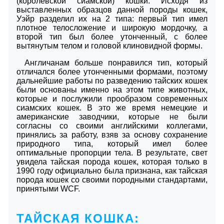
(королевской сиамской) кошки. Исходя из
выставленных образцов данной породы кошек,
Уэйр разделил их на 2 типа: первый тип имел
плотное телосложение и широкую мордочку, а
второй тип был более утонченный, с более
вытянутым телом и головой клиновидной формы.
Англичанам больше понравился тип, который
отличался более утонченными формами, поэтому
дальнейшие работы по разведению тайских кошек
были основаны именно на этом типе животных,
которые и послужили прообразом современных
сиамских кошек. В это же время немецкие и
американские заводчики, которые не были
согласны со своими английскими коллегами,
принялись за работу, взяв за основу сохранение
природного типа, который имел более
оптимальные пропорции тела. В результате, свет
увидела тайская порода кошек, которая только в
1990 году официально была признана, как тайская
порода кошек со своими породными стандартами,
принятыми WCF.
ТАЙСКАЯ КОШКА: