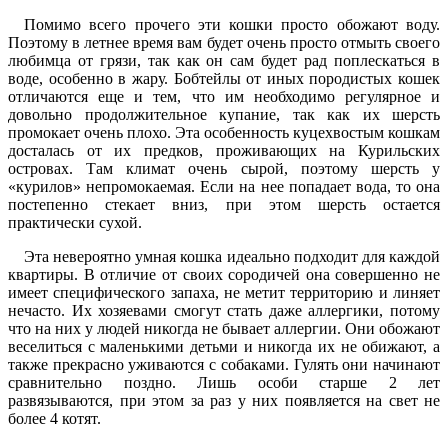
Помимо всего прочего эти кошки просто обожают воду.
Поэтому в летнее время вам будет очень просто отмыть своего
любимца от грязи, так как он сам будет рад поплескаться в
воде, особенно в жару. Бобтейлы от иных породистых кошек
отличаются еще и тем, что им необходимо регулярное и
довольно продолжительное купание, так как их шерсть
промокает очень плохо. Эта особенность куцехвостым кошкам
досталась от их предков, проживающих на Курильских
островах. Там климат очень сырой, поэтому шерсть у
«курилов» непромокаемая. Если на нее попадает вода, то она
постепенно стекает вниз, при этом шерсть остается
практически сухой.
Эта невероятно умная кошка идеально подходит для каждой
квартиры. В отличие от своих сородичей она совершенно не
имеет специфического запаха, не метит территорию и линяет
нечасто. Их хозяевами смогут стать даже аллергики, потому
что на них у людей никогда не бывает аллергии. Они обожают
веселиться с маленькими детьми и никогда их не обижают, а
также прекрасно уживаются с собаками. Гулять они начинают
сравнительно поздно. Лишь особи старше 2 лет
развязываются, при этом за раз у них появляется на свет не
более 4 котят.