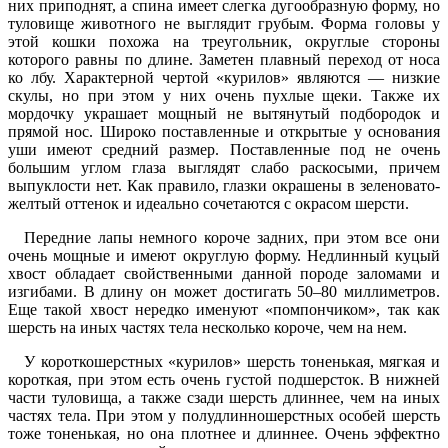
них приподнят, а спина имеет слегка дугообразную форму, но
туловище животного не выглядит грубым. Форма головы у
этой кошки похожа на треугольник, округлые стороны
которого равны по длине. Заметен плавный переход от носа
ко лбу. Характерной чертой «курилов» являются ― низкие
скулы, но при этом у них очень пухлые щеки. Также их
мордочку украшает мощный не вытянутый подбородок и
прямой нос. Широко поставленные и открытые у основания
уши имеют средний размер. Поставленные под не очень
большим углом глаза выглядят слабо раскосыми, причем
выпуклости нет. Как правило, глазки окрашены в зеленовато-
желтый оттенок и идеально сочетаются с окрасом шерсти.
Передние лапы немного короче задних, при этом все они
очень мощные и имеют округлую форму. Недлинный куцый
хвост обладает свойственными данной породе заломами и
изгибами. В длину он может достигать 50–80 миллиметров.
Еще такой хвост нередко именуют «помпончиком», так как
шерсть на иных частях тела несколько короче, чем на нем.
У короткошерстных «курилов» шерсть тоненькая, мягкая и
короткая, при этом есть очень густой подшерсток. В нижней
части туловища, а также сзади шерсть длиннее, чем на иных
частях тела. При этом у полудлинношерстных особей шерсть
тоже тоненькая, но она плотнее и длиннее. Очень эффектно