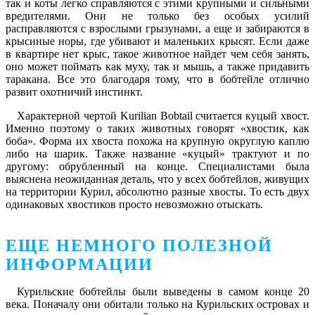
так и коты легко справляются с этими крупными и сильными
вредителями. Они не только без особых усилий
расправляются с взрослыми грызунами, а еще и забираются в
крысиные норы, где убивают и маленьких крысят. Если даже
в квартире нет крыс, такое животное найдет чем себя занять,
оно может поймать как муху, так и мышь, а также придавить
таракана. Все это благодаря тому, что в бобтейле отлично
развит охотничий инстинкт.
Характерной чертой Kurilian Bobtail считается куцый хвост.
Именно поэтому о таких животных говорят «хвостик, как
боба». Форма их хвоста похожа на крупную округлую каплю
либо на шарик. Также название «куцый» трактуют и по
другому: обрубленный на конце. Специалистами была
выяснена неожиданная деталь, что у всех бобтейлов, живущих
на территории Курил, абсолютно разные хвосты. То есть двух
одинаковых хвостиков просто невозможно отыскать.
ЕЩЕ НЕМНОГО ПОЛЕЗНОЙ
ИНФОРМАЦИИ
Курильские бобтейлы были выведены в самом конце 20
века. Поначалу они обитали только на Курильских островах и