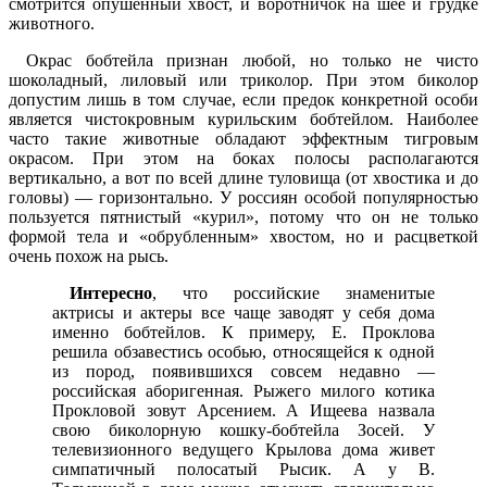
смотрится опушенный хвост, и воротничок на шее и грудке
животного.
Окрас бобтейла признан любой, но только не чисто
шоколадный, лиловый или триколор. При этом биколор
допустим лишь в том случае, если предок конкретной особи
является чистокровным курильским бобтейлом. Наиболее
часто такие животные обладают эффектным тигровым
окрасом. При этом на боках полосы располагаются
вертикально, а вот по всей длине туловища (от хвостика и до
головы) ― горизонтально. У россиян особой популярностью
пользуется пятнистый «курил», потому что он не только
формой тела и «обрубленным» хвостом, но и расцветкой
очень похож на рысь.
Интересно
, что российские знаменитые
актрисы и актеры все чаще заводят у себя дома
именно бобтейлов. К примеру, Е. Проклова
решила обзавестись особью, относящейся к одной
из пород, появившихся совсем недавно ―
российская аборигенная. Рыжего милого котика
Прокловой зовут Арсением. А Ищеева назвала
свою биколорную кошку-бобтейла Зосей. У
телевизионного ведущего Крылова дома живет
симпатичный полосатый Рысик. А у В.