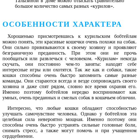
Талызиной в доме можно отыскать сравнительно
большое количество самых разных «курилов».
ОСОБЕННОСТИ ХАРАКТЕРА
Хорошенько присмотревшись к курильским бобтейлам
можно понять, эти красивые кошечки очень похожи на собак.
Они сильно привязываются к своему хозяину и проявляют
безграничную преданность. При этом они не прочь
пообщаться или развлечься с человеком. «Курилам» некогда
скучать, они постоянно чем-то заняты: находят себе
интересные игры или охотятся. Так же как и собаки, такие
кошки способны очень быстро запомнить самые разные
команды. Они стараются всегда и везде сопровождать своего
хозяина и даже спят рядом, словно все время охраняя его.
Именно поэтому бобтейлов нередко воспринимают как
умных, очень преданных и смелых собак в кошачьем обличии.
Интересно, что любые кошки обладают способностью
улучшать самочувствие человека. Однако у бобтейлов эта
целебная сила невероятно мощная. Именно поэтому они
способны очень быстро устранять сильные головные боли,
снимать стресс, а также могут помочь и при учащенном
сердцебиении.