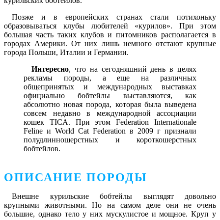
курильских бобтейлов.
Позже и в европейских странах стали потихоньку
образовываться клубы любителей «курилов». При этом
большая часть таких клубов и питомников располагается в
городах Америки. От них лишь немного отстают крупные
города Польши, Италии и Германии.
Интересно
, что на сегодняшний день в целях
рекламы породы, а еще на различных
общепринятых и международных выставках
официально бобтейлы выставляются, как
абсолютно новая порода, которая была выведена
совсем недавно в международной ассоциации
кошек TICA. При этом Federation Internationale
Feline и World Cat Federation в 2009 г признали
полудлинношерстных и короткошерстных
бобтейлов.
ОПИСАНИЕ ПОРОДЫ
Внешне курильские бобтейлы выглядят довольно
крупными животными. Но на самом деле они не очень
большие, однако тело у них мускулистое и мощное. Круп у