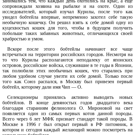
занимались тем, что каждый день охотились на крыс, а еще
сопровождали хозяина на рыбалке и на охоте. Один из
исследователей, который изучал Курилы, после того как
увидел бобтейла впервые, непременно захотел себе такую
необычную кошечку. Он решил взять к себе домой одну из
куцехвостых кошек для того, чтобы в будущем получить
побольше таких забавных животных, отличающихся своей
храбростью и умом.
Вскоре после этого бобтейлы начинают все чаще
встречаться на территории российских городов. Несмотря на
то что Курилы располагаются неподалеку от японских
островов, российские войска, служившие в те годы в Японии,
так полюбили этих необычных кошек, что старались при
любом удобном случае увезти их себе домой. Только после
того как Союз распался, в Москву был привезен первый
бобтейл, которому дали имя Чип ― О.
Селекционеры принялись активно выводить новых
бобтейлов. В конце девяностых годов двадцатого века
благодаря стараниям фелинолога О. Мироновой на свет
появляется один из самых первых котов данной породы.
Всего через 6 лет МФК признает стандарт такой породы. В
Москве в 1996 г был открыт первый в РФ питомник, в
котором и сегодня каждый желающий можно посмотреть на