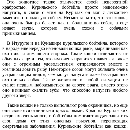
Это животное также отличается своей невероятной
храбростью. Курильского бобтейла просто невозможно
напугать, в связи с этим на Курилах он мог с легкостью
заменить сторожевую собаку. Несмотря на то, что это кошка,
она очень быстро бегает, как и большинство собак, а еще
издает звуки, которые очень схожи с собачьим
прицыкиванием.
В Итурупе и на Кунашире курильского бобтейла, которого
в народе еще нередко именовали кошка-рысь, выращивали как
охотника и домашнего сторожа. Такие кошки отличаются от
обычных еще и тем, что им очень нравится плавать, а также
они с огромным удовольствием отправляются вместе с
хозяином ловить рыбу. Некоторые особи могут обладать очень
устрашающим видом, чем могут напугать даже бесстрашных
охотничьих собак. Такое животное в любой ситуации не
станет первым набрасываться на своего врага, вместо этого
оно начинает скалить зубы, что способно напугать любого
другого зверя.
Такие кошки не только выполняют роль охранников, но еще
они являются отличными крысоловами. Крыс на Курильских
островах очень много, и бобтейлы помогают людям защитить
свои дома от этих опасных грызунов, переносящих
смертельные заболевания. Курильские бобтейлы как кошки,