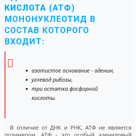
КИСЛОТА
(АТФ)
МОНОНУКЛЕОТИД В
СОСТАВ КОТОРОГО
ВХОДИТ:
азотистое основание - аденин,
углевод рибозы,
три остатка фосфорной
кислоты.
В отличие от ДНК и РНК, АТФ не является
полимером. АТФ - это особый адениловый