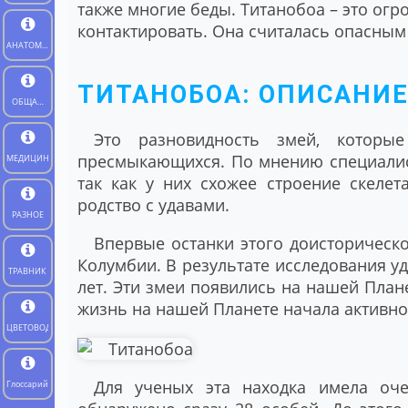
также многие беды. Титанобоа – это огр
контактировать. Она считалась опасным
АНАТОМИЯ
ЧЕЛОВЕКА
ТИТАНОБОА: ОПИСАНИ
ОБЩАЯ
БИОЛОГИЯ
Это разновидность змей, которы
пресмыкающихся. По мнению специалист
МЕДИЦИНА
так как у них схожее строение скелет
родство с удавами.
РАЗНОЕ
Впервые останки этого доисторическ
Колумбии. В результате исследования уд
ТРАВНИК
лет. Эти змеи появились на нашей План
жизнь на нашей Планете начала активно
ЦВЕТОВОД
Для ученых эта находка имела оч
Глоссарий