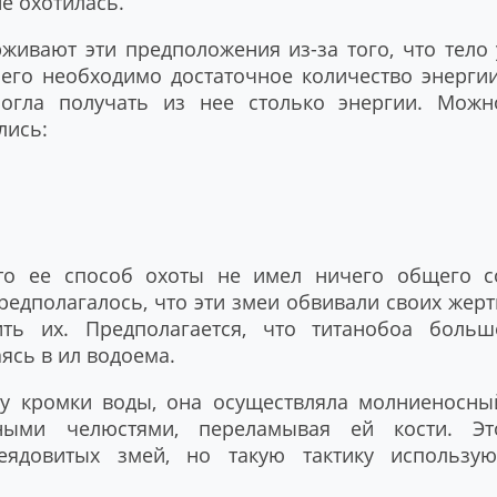
е охотилась.
живают эти предположения из-за того, что тело 
него необходимо достаточное количество энергии
огла получать из нее столько энергии. Можн
лись:
что ее способ охоты не имел ничего общего с
едполагалось, что эти змеи обвивали своих жерт
ть их. Предполагается, что титанобоа больш
ясь в ил водоема.
 у кромки воды, она осуществляла молниеносны
ыми челюстями, переламывая ей кости. Эт
еядовитых змей, но такую тактику использую