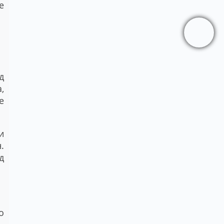
е
д
,
е
и
.
д
о