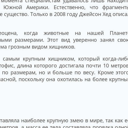
о момента специалистам удавалось лишь находит
 Южной Америки. Естественно, что фрагмент
е существо. Только в 2008 году Джейсон Хед описа
еоцена, когда животные на нашей Планет
ными размерами. Этот вид уверенно занял сво
ьма грозным видом хищников.
 самым крупным хищником, который когда-либ
тофис, длина которого достигала почти 10 метров
 по размерам, но и больше по весу. Кроме этого
асной, поскольку она охотилась на более крупны
ставляла наиболее крупную змею в мире, так как е
метров, а масса ее тела составляла порядка одно