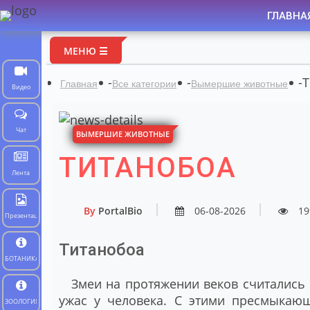
ГЛАВНА
МЕНЮ ☰
-
-
-
Т
Главная
Все категории
Вымершие животные
Видео
Чат
ВЫМЕРШИЕ ЖИВОТНЫЕ
ТИТАНОБОА
Лента
By
PortalBio
06-08-2026
19
Презентации
Титанобоа
БОТАНИКА
Змеи на протяжении веков считались
ужас у человека. С этими пресмыкаю
ЗООЛОГИЯ