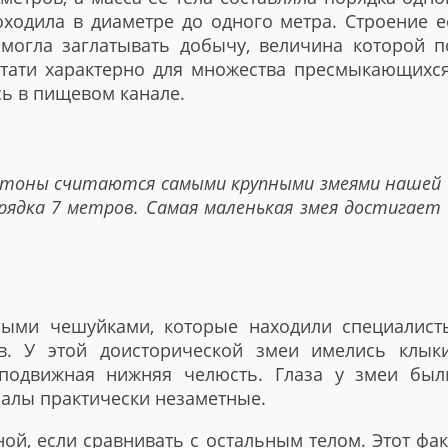
оходила в диаметре до одного метра. Строение е
 могла заглатывать добычу, величина которой п
стати характерно для множества пресмыкающихся
сь в пищевом канале.
тоны считаются самыми крупными змеями нашей
рядка 7 метров. Самая маленькая змея достигает
ными чешуйками, которые находили специалист
в. У этой доисторической змеи имелись клыки
 подвижная нижняя челюсть. Глаза у змеи был
налы практически незаметные.
ой, если сравнивать с остальным телом. Этот фак