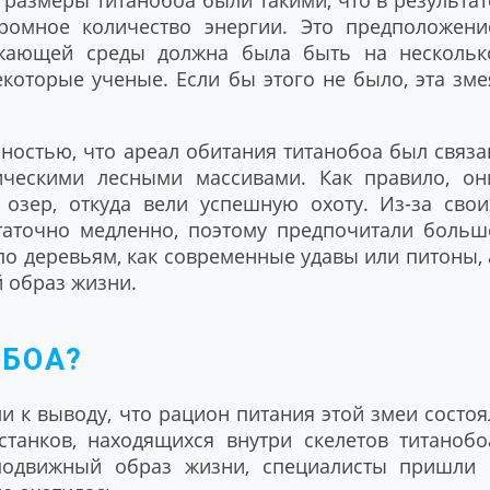
размеры титанобоа были такими, что в результат
ромное количество энергии. Это предположени
ужающей среды должна была быть на нескольк
которые ученые. Если бы этого не было, эта зме
чностью, что ареал обитания титанобоа был связа
ческими лесными массивами. Как правило, он
 озер, откуда вели успешную охоту. Из-за свои
таточно медленно, поэтому предпочитали больш
по деревьям, как современные удавы или питоны, 
 образ жизни.
БОА?
и к выводу, что рацион питания этой змеи состоя
танков, находящихся внутри скелетов титанобо
подвижный образ жизни, специалисты пришли 