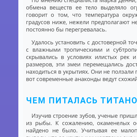
По мнению специалиста Марка Денни, 
обмена веществ ее тело выделяло ог
говорит о том, что температура окр
градусов ниже, нежели предполагают не
постоянно бы перегревалась.
Удалось установить с достоверной то
с влажными тропическими и субтропи
скрывались в условиях илистых рек и
размеров, эти змеи перемещались дос
находиться в укрытиях. Они не ползали 
вот современные анаконды ведут схожий
ЧЕМ ПИТАЛАСЬ ТИТАНО
Изучив строение зубов, ученые пришл
из рыбы. К сожалению, окаменелых ос
найдено не было. Учитывая ее мало