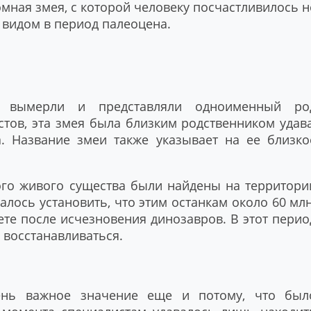
омная змея, с которой человеку посчастливилось н
 видом в период палеоцена.
Е
е вымерли и представляли одноименный ро
ов, эта змея была близким родственником удава
а. Название змеи также указывает на ее близко
ого живого существа были найдены на территори
алось установить, что этим останкам около 60 млн
ете после исчезновения динозавров. В этот перио
 восстанавливаться.
ень важное значение еще и потому, что был