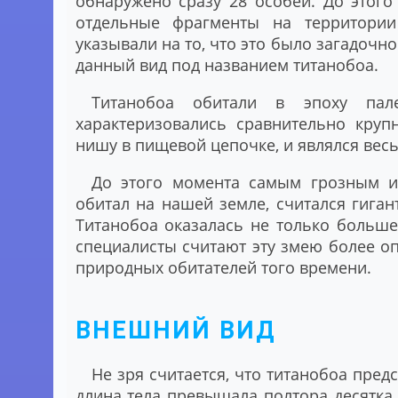
обнаружено сразу 28 особей. До этог
отдельные фрагменты на территории
указывали на то, что это было загадочно
данный вид под названием титанобоа.
Титанобоа обитали в эпоху пал
характеризовались сравнительно круп
нишу в пищевой цепочке, и являлся вес
До этого момента самым грозным и
обитал на нашей земле, считался гиган
Титанобоа оказалась не только больше
специалисты считают эту змею более оп
природных обитателей того времени.
ВНЕШНИЙ ВИД
Не зря считается, что титанобоа пред
длина тела превышала полтора десятка 