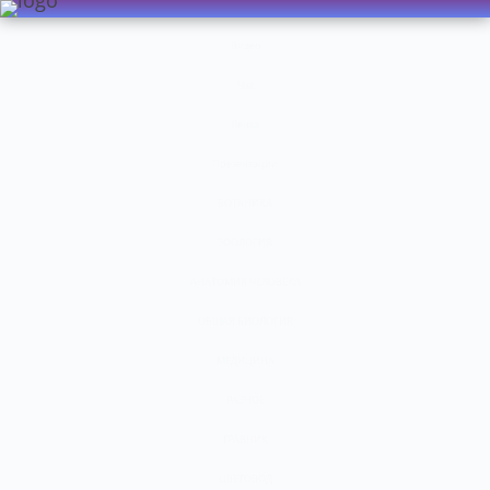
Видео
Чат
Лента
Презентации
БОТАНИКА
ЗООЛОГИЯ
АНАТОМИЯ ЧЕЛОВЕКА
ОБЩАЯ БИОЛОГИЯ
МЕДИЦИНА
РАЗНОЕ
ТРАВНИК
ЦВЕТОВОД