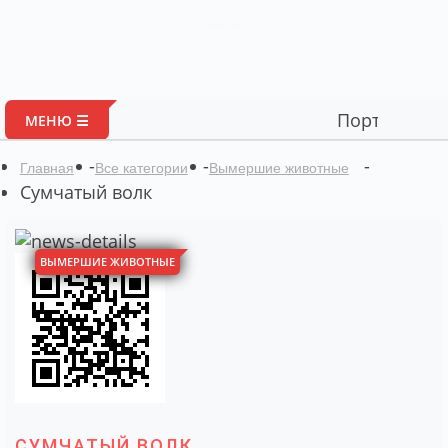
Глоссарий
Портал авторских мат
МЕНЮ ☰
-
-
-
Главная
Все категории
Вымершие животные
Сумчатый волк
ВЫМЕРШИЕ ЖИВОТНЫЕ
СУМЧАТЫЙ ВОЛК