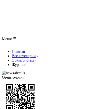
ЗООЛОГИЯ
АНАТОМИЯ ЧЕЛОВЕКА
ОБЩАЯ БИОЛОГИЯ
МЕДИЦИНА
РАЗНОЕ
ТРАВНИК
ЦВЕТОВОД
Глоссарий
Меню ☰
Главная
-
Все категории
-
Орнитология
-
Журавли
Орнитология