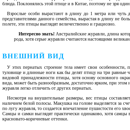
блюда. Поклонялись этой птице и в Китае, поэтому не зря один
Взрослые особи вырастают в длину до 1 метра или чуть 
представителями данного семейства, вырастая в длину не боль
полете, эти птицы выглядят величественно и грациозно.
Интересно знать!
Австралийские журавли, длина котор
рода, хотя серые журавли считаются настоящими великан
ВНЕШНИЙ ВИД
У этих пернатых строение тела имеет свои особенности, 
туловище и длинные ноги как бы делят птицу на три равные ч
видовой принадлежности птицы, хотя основу основного окрас
вида, может быть разнообразным, достаточно ярким, при этом
журавля легко отличить от других пернатых.
Несмотря на внушительные размеры, вес птицы составляет
наличием белой полосы. Макушка на голове выделяется за сче
по лугу журавля, то создается впечатление пушистости его хв
Самцы и самки выглядят практически одинаково, хотя самцы 
красновато-коричневые оттенки.