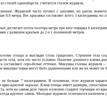
 из стилей единоборств, считается стилем журавля.
длиннее. Журавлей часто путают с цаплями, но цапли значит
ше 0,9 метра. Вес красавки составляет всего 3 килограмма, но 
ых достигает почти полтора метра при весе порядка 6 килогра
ами с размахом крыльев до 2-х с половиной метров.
поэтому птицы и выглядят столь грациозно. Строение тела с
асти тела, хотя это чисто условно. Наличие длинного клюва д
а составляют серо-белые оттенки. Макушка головы журавля – эт
 на макушке перья могут быть удлиненными или же их может не б
 не больше 7 килограммов. В основном, тело журавля характе
т ярко-красной окраски. Клюв птицы имеет размеры, сопостави
оста, хотя на самом деле такую иллюзию создают торчащие из кры
всегда крупнее самок. Молодые журавли отличаются наличием се