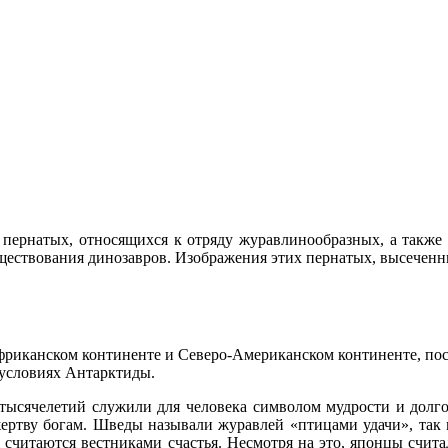
 пернатых, относящихся к отряду журавлинообразных, а такж
уществования динозавров. Изображения этих пернатых, высеченн
фриканском континенте и Северо-Американском континенте, пос
 условиях Антарктиды.
тысячелетий служили для человека символом мудрости и долго
ертву богам. Шведы называли журавлей «птицами удачи», так 
 считаются вестниками счастья. Несмотря на это, японцы счит