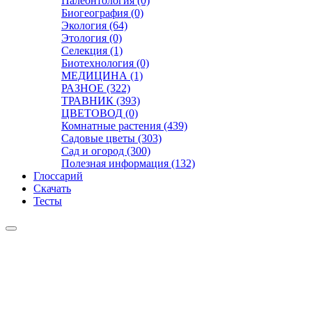
Палеонтология (0)
Биогеография (0)
Экология (64)
Этология (0)
Селекция (1)
Биотехнология (0)
МЕДИЦИНА (1)
РАЗНОЕ (322)
ТРАВНИК (393)
ЦВЕТОВОД (0)
Комнатные растения (439)
Садовые цветы (303)
Сад и огород (300)
Полезная информация (132)
Глоссарий
Скачать
Тесты
Видео
Чат
Лента
Презентации
БОТАНИКА