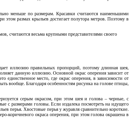
ельно меньше по размерам. Красавки считаются наименьшими
при этом размах крыльев достигает полутора метров. Поэтому в
ммов, считаются весьма крупными представителями своего
оздает иллюзию правильных пропорций, поэтому длинная шея,
ополняет данную иллюзию. Основной окрас оперения зависит от
о единственное место, где окрас оперения, в зависимости от
ыть вообще. Благодаря особенностям рисунка на голове птицы,
ризуется серым окрасом, при этом шея и голова – черные, с
мые с размерами головы. Если издалека посмотреть на идущего
льев перья. Хвостовые перья у журавля сравнительно короткие.
ро-коричневого окраса оперения, при этом голова окрашена в