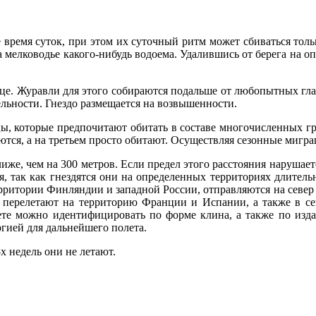
 время суток, при этом их суточный ритм может сбиваться толь
на мелководье какого-нибудь водоема. Удалившись от берега на 
це. Журавли для этого собираются подальше от любопытных глаз
льности. Гнездо размещается на возвышенности.
, которые предпочитают обитать в составе многочисленных гру
аются, а на третьем просто обитают. Осуществляя сезонные мигра
иже, чем на 300 метров. Если предел этого расстояния нарушает
я, так как гнездятся они на определенных территориях длитель
рритории Финляндии и западной России, отправляются на север
перелетают на территорию Франции и Испании, а также в сев
ете можно идентифицировать по форме клина, а также по изда
ргией для дальнейшего полета.
х недель они не летают.