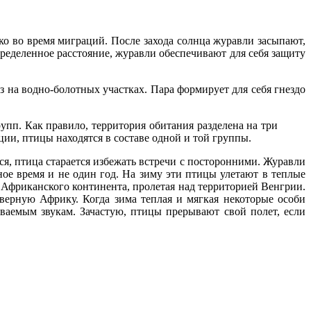
ко во время миграций. После захода солнца журавли засыпают,
определенное расстояние, журавли обеспечивают для себя защиту
 на водно-болотных участках. Пара формирует для себя гнездо
пп. Как правило, территория обитания разделена на три
ции, птицы находятся в составе одной и той группы.
ся, птица старается избежать встречи с посторонними. Журавли
ное время и не один год. На зиму эти птицы улетают в теплые
 Африканского континента, пролетая над территорией Венгрии.
ерную Африку. Когда зима теплая и мягкая некоторые особи
ваемым звукам. Зачастую, птицы прерывают свой полет, если