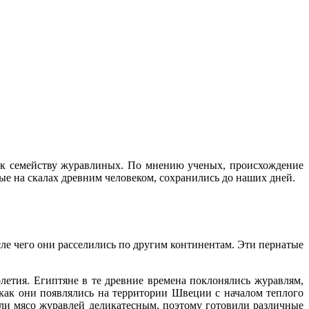
е к семейству журавлиных. По мнению ученых, происхождение
ые на скалах древним человеком, сохранились до наших дней.
ле чего они расселились по другим континентам. Эти пернатые
летия. Египтяне в те древние времена поклонялись журавлям,
как они появлялись на территории Швеции с началом теплого
али мясо журавлей деликатесным, поэтому готовили различные