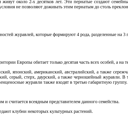
м живут около 2-х десятков лет. Эти пернатые создают семейн
условия не позволяют доживать этим пернатым до столь преклон
ностей журавлей, которые формируют 4 рода, разделенные на 3 
ритории Европы обитает только десятая часть всех особей, а на т
йский, японский, американский, австралийский, а также сереж
кий, серый, стерх, даурский, а также черношейный журавли. В
енценосные журавли также входят в третью габаритную группу.
м и считается всеядным представителем данного семейства.
оедают клубни некоторых культурных растений.