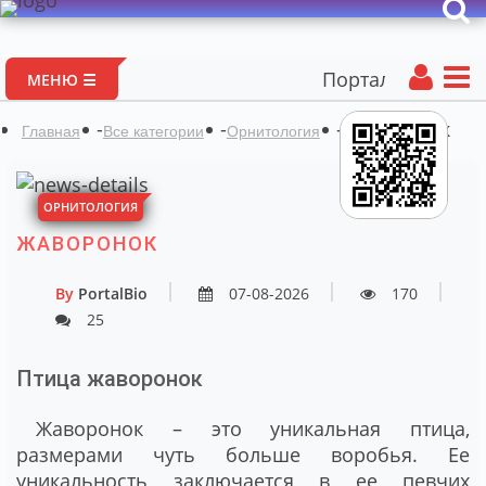
Портал авторских матер
МЕНЮ ☰
-
-
-
Жаворонок
Главная
Все категории
Орнитология
ОРНИТОЛОГИЯ
ЖАВОРОНОК
By
PortalBio
07-08-2026
170
25
Птица жаворонок
Жаворонок – это уникальная птица,
размерами чуть больше воробья. Ее
уникальность заключается в ее певчих