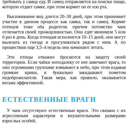
требовать у самца еду. И самец отправляется на поиски пищи,
которую отдает самке, при этом кормит он ее изо рта.
Высиживание яиц длится 20–30 дней, при этом принимает
участие в данном процессе как самка, так и самец. Кормят
птенцов тоже оба родителя, причем потомство чаек
отличается своей прожорливостью. Они едят минимум 5 или
6 раз в день. Когда птенцам исполнится 10–15 дней, они могут
вылезать из гнезда и прогуливаться рядом с ним. А по
прошествии еще 3,5–4 недель они начинают летать.
Эти птицы отважно бросаются на защиту своей
территории. Если чайки неподалеку от нее замечают врага, то
они огромными группами взмывают в небо, при этом издавая
громкие крики, и буквально закидывают пометом
недоброжелателя. Такая мера, как правило, оказывается
весьма эффективной.
ЕСТЕСТВЕННЫЕ ВРАГИ
У чаек отсутствуют естественные враги. Это связано с их
агрессивным характером и внушительными размерами
взрослых особей.