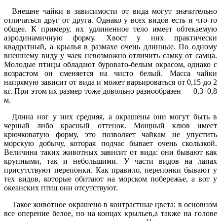
Внешне чайки в зависимости от вида могут значительно
отличаться друг от друга. Однако у всех видов есть и что-то
общее. К примеру, их удлиненное тело имеет обтекаемую
аэродинамичную форму. Хвост у них практически
квадратный, а крылья в размахе очень длинные. По одному
внешнему виду у чаек невозможно отличить самку от самца.
Молодые птицы обладают буровато-белым окрасом, однако с
возрастом он сменяется на чисто белый. Масса чайки
напрямую зависит от вида и может варьироваться от 0,15 до 2
кг. При этом их размер тоже довольно разнообразен ― 0,3–0,8
м.
Длина ног у них средняя, а окрашены они могут быть в
черный либо красный оттенок. Мощный клюв имеет
крючковатую форму, это позволяет чайкам не упустить
морскую добычу, которая подчас бывает очень скользкой.
Величина таких животных зависит от вида: они бывают как
крупными, так и небольшими. У части видов на лапах
присутствуют перепонки. Как правило, перепонки бывают у
тех видов, которые обитают на морском побережье, а вот у
океанских птиц они отсутствуют.
Такое животное окрашено в контрастные цвета: в основном
все оперение белое, но на концах крыльев,а также на голове