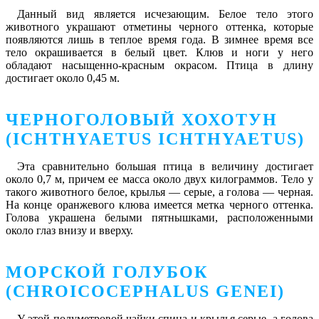
Данный вид является исчезающим. Белое тело этого
животного украшают отметины черного оттенка, которые
появляются лишь в теплое время года. В зимнее время все
тело окрашивается в белый цвет. Клюв и ноги у него
обладают насыщенно-красным окрасом. Птица в длину
достигает около 0,45 м.
ЧЕРНОГОЛОВЫЙ ХОХОТУН
(ICHTHYAETUS ICHTHYAETUS)
Эта сравнительно большая птица в величину достигает
около 0,7 м, причем ее масса около двух килограммов. Тело у
такого животного белое, крылья ― серые, а голова ― черная.
На конце оранжевого клюва имеется метка черного оттенка.
Голова украшена белыми пятнышками, расположенными
около глаз внизу и вверху.
МОРСКОЙ ГОЛУБОК
(CHROICOCEPHALUS GENEI)
У этой полуметровой чайки спина и крылья серые, а голова