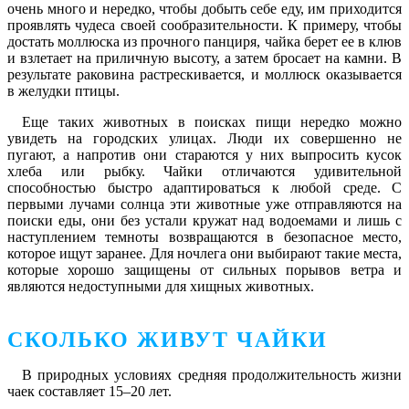
очень много и нередко, чтобы добыть себе еду, им приходится
проявлять чудеса своей сообразительности. К примеру, чтобы
достать моллюска из прочного панциря, чайка берет ее в клюв
и взлетает на приличную высоту, а затем бросает на камни. В
результате раковина растрескивается, и моллюск оказывается
в желудки птицы.
Еще таких животных в поисках пищи нередко можно
увидеть на городских улицах. Люди их совершенно не
пугают, а напротив они стараются у них выпросить кусок
хлеба или рыбку. Чайки отличаются удивительной
способностью быстро адаптироваться к любой среде. С
первыми лучами солнца эти животные уже отправляются на
поиски еды, они без устали кружат над водоемами и лишь с
наступлением темноты возвращаются в безопасное место,
которое ищут заранее. Для ночлега они выбирают такие места,
которые хорошо защищены от сильных порывов ветра и
являются недоступными для хищных животных.
СКОЛЬКО ЖИВУТ ЧАЙКИ
В природных условиях средняя продолжительность жизни
чаек составляет 15–20 лет.