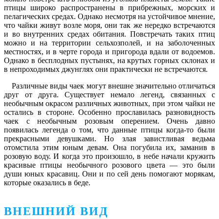
птицы широко распространены в прибрежных, морских и
пелагических средах. Однако несмотря на устойчивое мнение,
что чайки живут возле моря, они так же нередко встречаются
и во внутренних средах обитания. Повстречать таких птиц
можно и на территории сельхозполей, и на заболоченных
местностях, и в черте города и пригорода вдали от водоемов.
Однако в бесплодных пустынях, на крутых горных склонах и
в непроходимых джунглях они практически не встречаются.
Различные виды чаек могут внешне значительно отличаться
друг от друга. Существует немало легенд, связанных с
необычным окрасом различных животных, при этом чайки не
остались в стороне. Особенно прославилась разновидность
чаек с необычным розовым оперением. Очень давно
появилась легенда о том, что данные птицы когда-то были
прекрасными девушками. Но злая завистливая ведьма
отомстила этим юным девам. Она погубила их, заманив в
розовую воду. И когда это произошло, в небе начали кружить
красивые птицы необычного розового цвета ― это были
души юных красавиц. Они и по сей день помогают морякам,
которые оказались в беде.
ВНЕШНИЙ ВИД