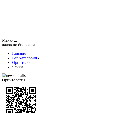
ЗООЛОГИЯ
АНАТОМИЯ ЧЕЛОВЕКА
ОБЩАЯ БИОЛОГИЯ
МЕДИЦИНА
РАЗНОЕ
ТРАВНИК
ЦВЕТОВОД
Глоссарий
Меню ☰
 биологии
Главная
-
Все категории
-
Орнитология
-
Чайки
Орнитология