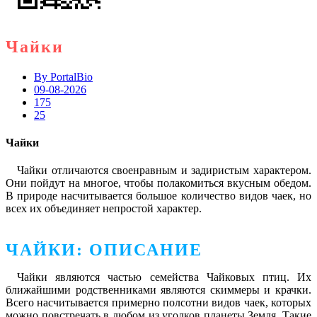
Чайки
By
PortalBio
09-08-2026
175
25
Чайки
Чайки отличаются своенравным и задиристым характером.
Они пойдут на многое, чтобы полакомиться вкусным обедом.
В природе насчитывается большое количество видов чаек, но
всех их объединяет непростой характер.
ЧАЙКИ: ОПИСАНИЕ
Чайки являются частью семейства Чайковых птиц. Их
ближайшими родственниками являются скиммеры и крачки.
Всего насчитывается примерно полсотни видов чаек, которых
можно повстречать в любом из уголков планеты Земля. Такие