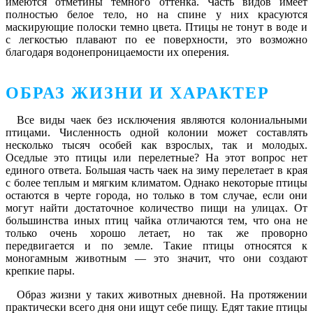
имеются отметины темного оттенка. Часть видов имеет
полностью белое тело, но на спине у них красуются
маскирующие полоски темно цвета. Птицы не тонут в воде и
с легкостью плавают по ее поверхности, это возможно
благодаря водонепроницаемости их оперения.
ОБРАЗ ЖИЗНИ И ХАРАКТЕР
Все виды чаек без исключения являются колониальными
птицами. Численность одной колонии может составлять
несколько тысяч особей как взрослых, так и молодых.
Оседлые это птицы или перелетные? На этот вопрос нет
единого ответа. Большая часть чаек на зиму перелетает в края
с более теплым и мягким климатом. Однако некоторые птицы
остаются в черте города, но только в том случае, если они
могут найти достаточное количество пищи на улицах. От
большинства иных птиц чайка отличаются тем, что она не
только очень хорошо летает, но так же проворно
передвигается и по земле. Такие птицы относятся к
моногамным животным ― это значит, что они создают
крепкие пары.
Образ жизни у таких животных дневной. На протяжении
практически всего дня они ищут себе пищу. Едят такие птицы