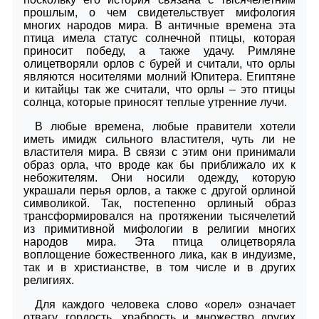
прошлым, о чем свидетельствует мифология
многих народов мира. В античные времена эта
птица имела статус солнечной птицы, которая
приносит победу, а также удачу. Римляне
олицетворяли орлов с бурей и считали, что орлы
являются носителями молний Юпитера. Египтяне
и китайцы так же считали, что орлы – это птицы
солнца, которые приносят теплые утренние лучи.
В любые времена, любые правители хотели
иметь имидж сильного властителя, чуть ли не
властителя мира. В связи с этим они принимали
образ орла, что вроде как бы приближало их к
небожителям. Они носили одежду, которую
украшали перья орлов, а также с другой орлиной
символикой. Так, постепенно орлиный образ
трансформировался на протяжении тысячелетий
из примитивной мифологии в религии многих
народов мира. Эта птица олицетворяла
воплощение божественного лика, как в индуизме,
так и в христианстве, в том числе и в других
религиях.
Для каждого человека слово «орел» означает
отвагу, гордость, храбрость и множество других