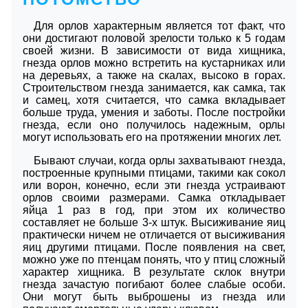
Для орлов характерным является тот факт, что
они достигают половой зрелости только к 5 годам
своей жизни. В зависимости от вида хищника,
гнезда орлов можно встретить на кустарниках или
на деревьях, а также на скалах, высоко в горах.
Строительством гнезда занимается, как самка, так
и самец, хотя считается, что самка вкладывает
больше труда, умения и заботы. После постройки
гнезда, если оно получилось надежным, орлы
могут использовать его на протяжении многих лет.
Бывают случаи, когда орлы захватывают гнезда,
построенные крупными птицами, такими как сокол
или ворон, конечно, если эти гнезда устраивают
орлов своими размерами. Самка откладывает
яйца 1 раз в год, при этом их количество
составляет не больше 3-х штук. Высиживание яиц
практически ничем не отличается от высиживания
яиц другими птицами. После появления на свет,
можно уже по птенцам понять, что у птиц сложный
характер хищника. В результате склок внутри
гнезда зачастую погибают более слабые особи.
Они могут быть выброшены из гнезда или