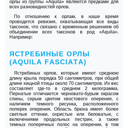
орлы из группы «Aquila» являются предками для
всех разновидностей орлов.
По отношению к орлам, в наше время
проводится ревизия, охватывающая все виды
таксонов, что связано с временным решением об
объединении всех таксонов в род «Aquila».
Например:
ЯСТРЕБИНЫЕ ОРЛЫ
(АQUILА FАSСIАTА)
Ястребиных орлов, которые имеют среднюю
длину крыла порядка 50 сантиметров, при общей
длине хищной птицы около 70 сантиметров. Их вес
составляет где-то в среднем 2 килограмма.
Пернатые отличаются черновато-бурым окрасом
спины, серым цветом хвостового оперения, с
наличием темного рисунка, расположенного
поперек оперения. Область брюха имеет более
светлые оттенки, охристые или беловатые, с
включениями продольных пестрин, а также
темных поперечных полос на оперении, в том