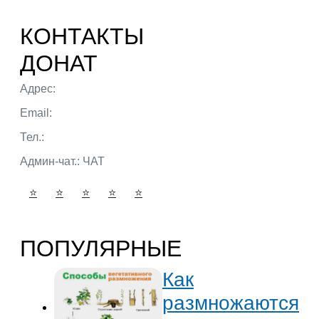
КОНТАКТЫ
ДОНАТ
Адрес:
г. Тюмень ул. 50 лет Октября
Email:
admin@portalbio.ru
Тел.:
+7 (932) 324 39 51
Админ-чат.:
ЧАТ
⭐
⭐
⭐
⭐
⭐
ПОПУЛЯРНЫЕ
Как
размножаются