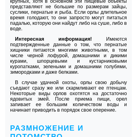
крупных, хотя в основном эти пищевые объекты
представляют не большие по размерам зайцы,
суслики, пернатые и рыба. Если орлы длительное
время голодают, то они запросто могут питаться
падалью, которую они найдут либо на суше, либо в
воде.
Интересная информация!
Имеются
подтвержденные данные о том, что пернатые
хищники питаются многими животными, в том
числе черной лофурой, домашними и дикими
курами, шпорцевыми и кустарниковыми
куропатками, зелеными и домашними голубями,
зимородками и даже белками.
В случае удачной охоты, орлы свою добычу
съедают сразу же или скармливают ее птенцам.
Некоторые виды орлов охотятся на достаточно
ядовитых змей. После приема пищи, орел
запивает ее большим количеством воды и
начинает приводить в порядок свое оперение.
РАЗМНОЖЕНИЕ И
ПОТОМСТВО