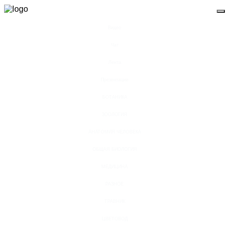
Видео
Чат
Лента
Презентации
БОТАНИКА
ЗООЛОГИЯ
АНАТОМИЯ ЧЕЛОВЕКА
ОБЩАЯ БИОЛОГИЯ
МЕДИЦИНА
РАЗНОЕ
ТРАВНИК
ЦВЕТОВОД