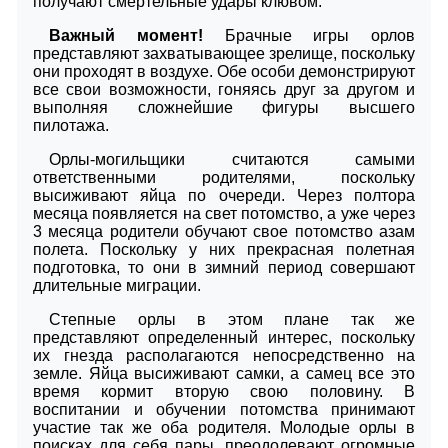
получают смертельные удары клювом.
Важный момент!
Брачные игры орлов
представляют захватывающее зрелище, поскольку
они проходят в воздухе. Обе особи демонстрируют
все свои возможности, гоняясь друг за другом и
выполняя сложнейшие фигуры высшего
пилотажа.
Орлы-могильщики считаются самыми
ответственными родителями, поскольку
высиживают яйца по очереди. Через полтора
месяца появляется на свет потомство, а уже через
3 месяца родители обучают свое потомство азам
полета. Поскольку у них прекрасная полетная
подготовка, то они в зимний период совершают
длительные миграции.
Степные орлы в этом плане так же
представляют определенный интерес, поскольку
их гнезда располагаются непосредственно на
земле. Яйца высиживают самки, а самец все это
время кормит вторую свою половину. В
воспитании и обучении потомства принимают
участие так же оба родителя. Молодые орлы в
поисках для себя пары, преодолевают огромные