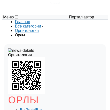
Глоссарий
Меню ☰
Портал авторских материалов 
Главная
-
Все категории
-
Орнитология
-
Орлы
Орнитология
ОРЛЫ
By
PortalBio