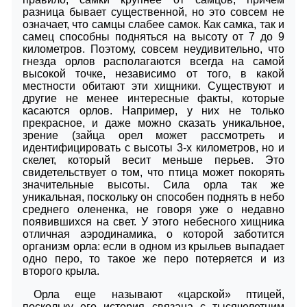
разница бывает существенной, но это совсем не
означает, что самцы слабее самок. Как самка, так и
самец способны подняться на высоту от 7 до 9
километров. Поэтому, совсем неудивительно, что
гнезда орлов располагаются всегда на самой
высокой точке, независимо от того, в какой
местности обитают эти хищники. Существуют и
другие не менее интересные факты, которые
касаются орлов. Например, у них не только
прекрасное, и даже можно сказать уникальное,
зрение (зайца орел может рассмотреть и
идентифицировать с высоты 3-х километров, но и
скелет, который весит меньше перьев. Это
свидетельствует о том, что птица может покорять
значительные высоты. Сила орла так же
уникальная, поскольку он способен поднять в небо
среднего олененка, не говоря уже о недавно
появившихся на свет. У этого небесного хищника
отличная аэродинамика, о которой заботится
организм орла: если в одном из крыльев выпадает
одно перо, то такое же перо потеряется и из
второго крыла.
Орла еще называют «царской» птицей,
поскольку его история связана с тысячелетним