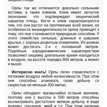
Орлы так же отличаются довольно сильными
когтями, а также клювом. Клюв имеет загнутое
окончание, что подтверждает хищнический
характер птицы. Когти и клюв характеризуются
тем, что они растут на протяжении всей жизни, но
особенности жизнедеятельности орлов приводят к
тому, что они стачиваются природным способом. У
этого семейства сильные, длинные и широкие
крылья, с хорошо развитым оперением. Их размах
может достигать 2-х с половиной метров.
Подобные аэродинамические характеристики
позволяют хищнику длительное время находиться
в воздухе, на высоте порядка 800 метров, а может
и выше.
Интересно знать!
Орлы легко справляются с
потоками воздуха любой интенсивности. При этом
они способны атаковать свою добычу со
скоростью не меньше 300 км/час.
Орлы обладают чрезвычайно острым зрением,
поэтому они с высоты в 500 метров способны
высматривать достаточно мелкую добычу, в виде
ящериц, грызунов, змей и т.д. При этом наличие