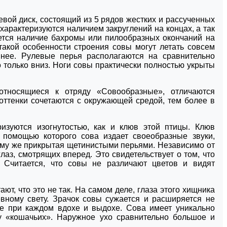
вой диск, состоящий из 5 рядов жестких и рассученных
характеризуются наличием закруглений на концах, а так
ается наличие бахромы или пилообразных окончаний на
такой особенности строения совы могут летать совсем
ннее. Рулевые перья располагаются на сравнительно
о только вниз. Ноги совы практически полностью укрыты
тносящиеся к отряду «Совообразные», отличаются
 оттенки сочетаются с окружающей средой, тем более в
изуются изогнутостью, как и клюв этой птицы. Клюв
 помощью которого сова издает своеобразные звуки,
тому же прикрытая щетинистыми перьями. Независимо от
лаз, смотрящих вперед. Это свидетельствует о том, что
 Считается, что совы не различают цветов и видят
ают, что это не так. На самом деле, глаза этого хищника
вному свету. Зрачок совы сужается и расширяется не
же при каждом вдохе и выдохе. Сова имеет уникально
 у «кошачьих». Наружное ухо сравнительно большое и