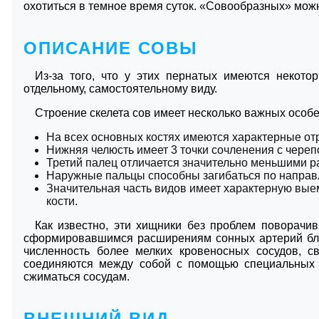
охотиться в темное время суток. «Совообразных» можн
ОПИСАНИЕ СОВЫ
Из-за того, что у этих пернатых имеются некото
отдельному, самостоятельному виду.
Строение скелета сов имеет несколько важных особ
На всех основных костях имеются характерные отр
Нижняя челюсть имеет 3 точки сочленения с череп
Третий палец отличается значительно меньшими р
Наружные пальцы способны загибаться по направ
Значительная часть видов имеет характерную выем
кости.
Как известно, эти хищники без проблем поворачив
сформировавшимся расширениям сонных артерий бли
численность более мелких кровеносных сосудов, с
соединяются между собой с помощью специальных п
сжиматься сосудам.
ВНЕШНИЙ ВИД