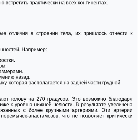
о встретить практически на всех континентах.
рые отличия в строении тела, их пришлось отнести к
енностей. Например:
остки.
ом.
азмерами.
лению назад.
ку, которая располагается на задней части грудной
ают голову на 270 градусов. Это возможно благодаря
же к уровню нижней челюсти. В результате увеличена
вязанных с более крупными артериями. Эти артерии
еремычек-анастамозов, что не позволяет критически