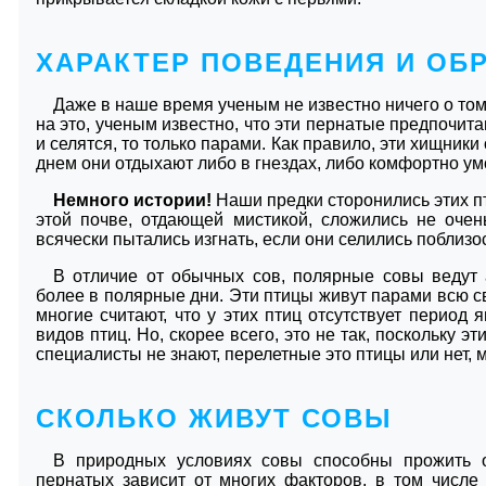
ХАРАКТЕР ПОВЕДЕНИЯ И ОБ
Даже в наше время ученым не известно ничего о то
на это, ученым известно, что эти пернатые предпочит
и селятся, то только парами. Как правило, эти хищник
днем они отдыхают либо в гнездах, либо комфортно ум
Немного истории!
Наши предки сторонились этих пт
этой почве, отдающей мистикой, сложились не оче
всячески пытались изгнать, если они селились поблизо
В отличие от обычных сов, полярные совы ведут а
более в полярные дни. Эти птицы живут парами всю с
многие считают, что у этих птиц отсутствует период
видов птиц. Но, скорее всего, это не так, поскольку э
специалисты не знают, перелетные это птицы или нет, м
СКОЛЬКО ЖИВУТ СОВЫ
В природных условиях совы способны прожить от
пернатых зависит от многих факторов, в том числ