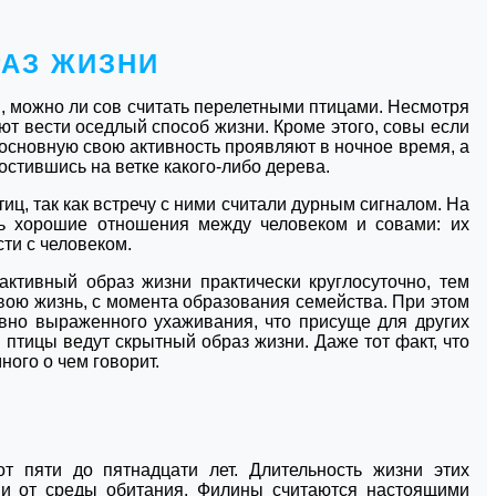
РАЗ ЖИЗНИ
м, можно ли сов считать перелетными птицами. Несмотря
ают вести оседлый способ жизни. Кроме этого, совы если
и основную свою активность проявляют в ночное время, а
остившись на ветке какого-либо дерева.
иц, так как встречу с ними считали дурным сигналом. На
нь хорошие отношения между человеком и совами: их
сти с человеком.
ктивный образ жизни практически круглосуточно, тем
вою жизнь, с момента образования семейства. При этом
 явно выраженного ухаживания, что присуще для других
ти птицы ведут скрытный образ жизни. Даже тот факт, что
ного о чем говорит.
 пяти до пятнадцати лет. Длительность жизни этих
е и от среды обитания. Филины считаются настоящими