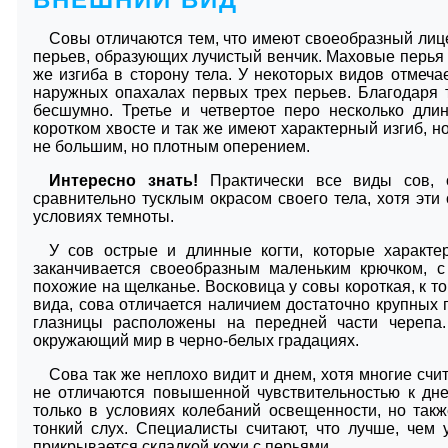
Совы отличаются тем, что имеют своеобразный лице
перьев, образующих лучистый венчик. Маховые перья 
же изгиба в сторону тела. У некоторых видов отмеч
наружных опахалах первых трех перьев. Благодаря 
бесшумно. Третье и четвертое перо несколько дли
коротком хвосте и так же имеют характерный изгиб, н
не большим, но плотным оперением.
Интересно знать!
Практически все виды сов, о
сравнительно тусклым окрасом своего тела, хотя эти
условиях темноты.
У сов острые и длинные когти, которые характер
заканчивается своеобразным маленьким крючком, с
похожие на щелканье. Восковица у совы короткая, к 
вида, сова отличается наличием достаточно крупных г
глазницы расположены на передней части черепа.
окружающий мир в черно-белых градациях.
Сова так же неплохо видит и днем, хотя многие счит
не отличаются повышенной чувствительностью к дне
только в условиях колебаний освещенности, но так
тонкий слух. Специалисты считают, что лучше, чем
прикрывается складкой кожи с перьями.