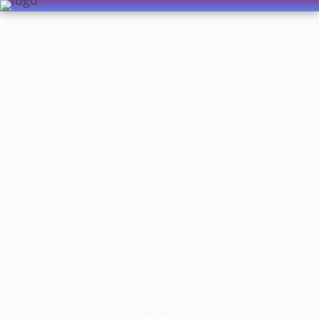
Видео
Чат
Лента
Презентации
БОТАНИКА
ЗООЛОГИЯ
АНАТОМИЯ ЧЕЛОВЕКА
ОБЩАЯ БИОЛОГИЯ
МЕДИЦИНА
РАЗНОЕ
ТРАВНИК
ЦВЕТОВОД