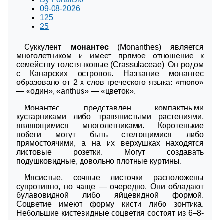
09-08-2026
125
25
Суккулент
монантес
(Monanthes) является
многолетником и имеет прямое отношение к
семейству толстянковые (Crassulaceae). Он родом
с Канарских островов. Название монантес
образовано от 2-х слов греческого языка: «mono»
— «один», «anthus» — «цветок».
Монантес представлен компактными
кустарниками либо травянистыми растениями,
являющимися многолетниками. Коротенькие
побеги могут быть стелющимися либо
прямостоячими, а на их верхушках находятся
листовые розетки. Могут создавать
подушковидные, довольно плотные куртины.
Мясистые, сочные листочки расположены
супротивно, но чаще ― очередно. Они обладают
булавовидной либо яйцевидной формой.
Соцветие имеют форму кисти либо зонтика.
Небольшие кистевидные соцветия состоят из 6–8-