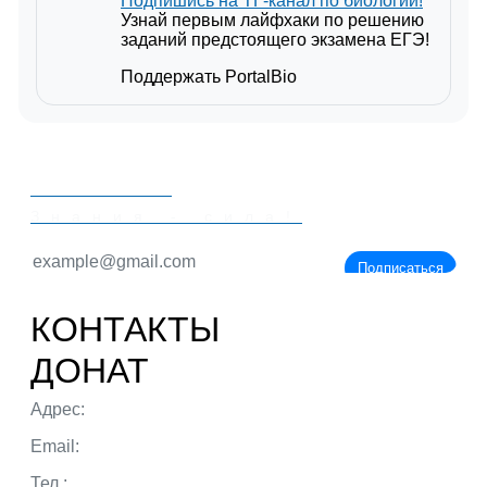
Подпишись на ТГ-канал по биологии!
Узнай первым лайфхаки по решению
заданий предстоящего экзамена ЕГЭ!
Поддержать PortalBio
PORTALBIO
Знания - сила!
Подписаться
КОНТАКТЫ
ДОНАТ
Адрес:
г. Тюмень ул. 50 лет Октября
Email:
admin@portalbio.ru
Тел.:
+7 (932) 324 39 51