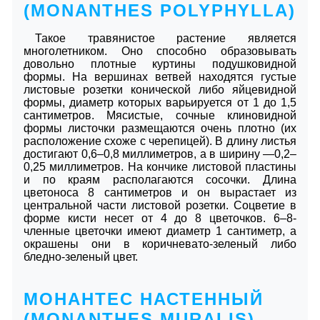
(MONANTHES POLYPHYLLA)
Такое травянистое растение является
многолетником. Оно способно образовывать
довольно плотные куртины подушковидной
формы. На вершинах ветвей находятся густые
листовые розетки конической либо яйцевидной
формы, диаметр которых варьируется от 1 до 1,5
сантиметров. Мясистые, сочные клиновидной
формы листочки размещаются очень плотно (их
расположение схоже с черепицей). В длину листья
достигают 0,6–0,8 миллиметров, а в ширину ―0,2–
0,25 миллиметров. На кончике листовой пластины
и по краям располагаются сосочки. Длина
цветоноса 8 сантиметров и он вырастает из
центральной части листовой розетки. Соцветие в
форме кисти несет от 4 до 8 цветочков. 6–8-
членные цветочки имеют диаметр 1 сантиметр, а
окрашены они в коричневато-зеленый либо
бледно-зеленый цвет.
МОНАНТЕС НАСТЕННЫЙ
(MONANTHES MURALIS)