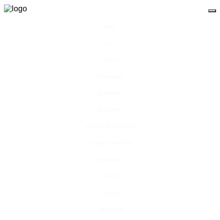
Видео
Чат
Лента
Презентации
БОТАНИКА
ЗООЛОГИЯ
АНАТОМИЯ ЧЕЛОВЕКА
ОБЩАЯ БИОЛОГИЯ
МЕДИЦИНА
РАЗНОЕ
ТРАВНИК
ЦВЕТОВОД