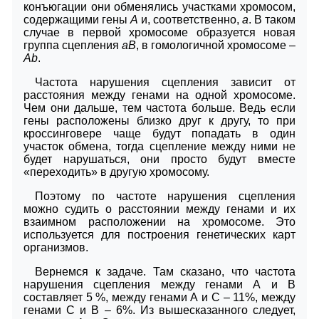
конъюгации они обменялись участками хромосом,
содержащими гены
A
и, соответственно,
a
. В таком
случае в первой хромосоме образуется новая
группа сцепления
aB
, в гомологичной хромосоме –
Ab
.
Частота нарушения сцепления зависит от
расстояния между генами на одной хромосоме.
Чем они дальше, тем частота больше. Ведь если
гены расположены близко друг к другу, то при
кроссинговере чаще будут попадать в один
участок обмена, тогда сцепление между ними не
будет нарушаться, они просто будут вместе
«переходить» в другую хромосому.
Поэтому по частоте нарушения сцепления
можно судить о расстоянии между генами и их
взаимном расположении на хромосоме. Это
используется для построения генетических карт
организмов.
Вернемся к задаче. Там сказано, что частота
нарушения сцепления между генами А и В
составляет 5 %, между генами А и С – 11%, между
генами С и В – 6%. Из вышесказанного следует,