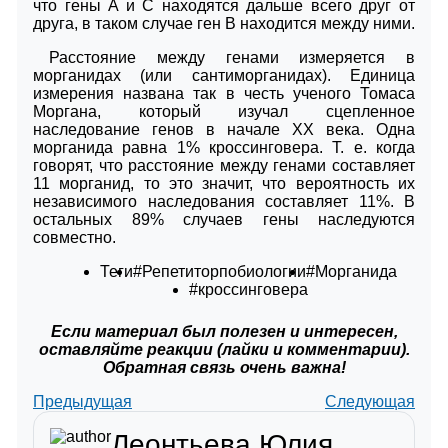
что гены A и C находятся дальше всего друг от
друга, в таком случае ген B находится между ними.
Расстояние между генами измеряется в
морганидах (или сантиморганидах). Единица
измерения названа так в честь ученого Томаса
Моргана, который изучал сцепленное
наследование генов в начале XX века. Одна
морганида равна 1% кроссинговера. Т. е. когда
говорят, что расстояние между генами составляет
11 морганид, то это значит, что вероятность их
независимого наследования составляет 11%. В
остальных 89% случаев гены наследуются
совместно.
Теги
#Репетиторпобиологии
#Морганида
#кроссинговера
Если материал был полезен и интересен,
оставляйте реакции (лайки и комментарии).
Обратная связь очень важна!
Предыдущая
Следующая
Леонтьева Юлия