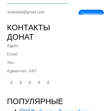
Знания - сила!
Подписаться
КОНТАКТЫ
ДОНАТ
Адрес:
г. Тюмень ул. 50 лет Октября
Email:
admin@portalbio.ru
Тел.:
+7 (932) 324 39 51
Админ-чат.:
ЧАТ
⭐
⭐
⭐
⭐
⭐
ПОПУЛЯРНЫЕ