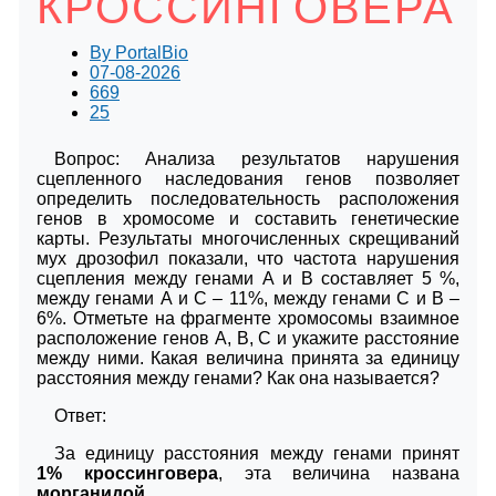
КРОССИНГОВЕРА
By
PortalBio
07-08-2026
669
25
Вопрос: Анализа результатов нарушения
сцепленного наследования генов позволяет
определить последовательность расположения
генов в хромосоме и составить генетические
карты. Результаты многочисленных скрещиваний
мух дрозофил показали, что частота нарушения
сцепления между генами А и В составляет 5 %,
между генами А и С – 11%, между генами С и В –
6%. Отметьте на фрагменте хромосомы взаимное
расположение генов А, В, С и укажите расстояние
между ними. Какая величина принята за единицу
расстояния между генами? Как она называется?
Ответ:
За единицу расстояния между генами принят
1% кроссинговера
, эта величина названа
морганидой
.