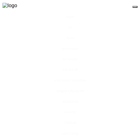
Видео
Чат
Лента
Презентации
БОТАНИКА
ЗООЛОГИЯ
АНАТОМИЯ ЧЕЛОВЕКА
ОБЩАЯ БИОЛОГИЯ
МЕДИЦИНА
РАЗНОЕ
ТРАВНИК
ЦВЕТОВОД