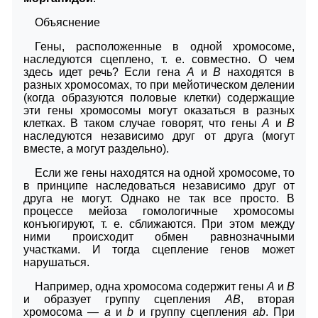
Объяснение
Гены, расположенные в одной хромосоме,
наследуются сцеплено, т. е. совместно. О чем
здесь идет речь? Если гена
A
и
B
находятся в
разных хромосомах, то при мейотическом делении
(когда образуются половые клетки) содержащие
эти гены хромосомы могут оказаться в разных
клетках. В таком случае говорят, что гены
A
и
B
наследуются независимо друг от друга (могут
вместе, а могут раздельно).
Если же гены находятся на одной хромосоме, то
в принципе наследоваться независимо друг от
друга не могут. Однако не так все просто. В
процессе мейоза гомологичные хромосомы
конъюгируют, т. е. сближаются. При этом между
ними происходит обмен равнозначными
участками. И тогда сцепление генов может
нарушаться.
Например, одна хромосома содержит гены
A
и
B
и образует группу сцепления
AB
, вторая
хромосома —
a
и
b
и группу сцепления
ab
. При