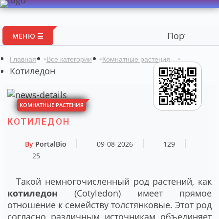
Портал авторских 
МЕНЮ ☰
-
-
-
Главная
Все категории
Комнатные растения
Котиледон
КОМНАТНЫЕ РАСТЕНИЯ
КОТИЛЕДОН
By
PortalBio
09-08-2026
129
25
Такой немногочисленный род растений, как
котиледон
(Cotyledon) имеет прямое
отношение к семейству толстянковые. Этот род
согласно различным источникам объединяет